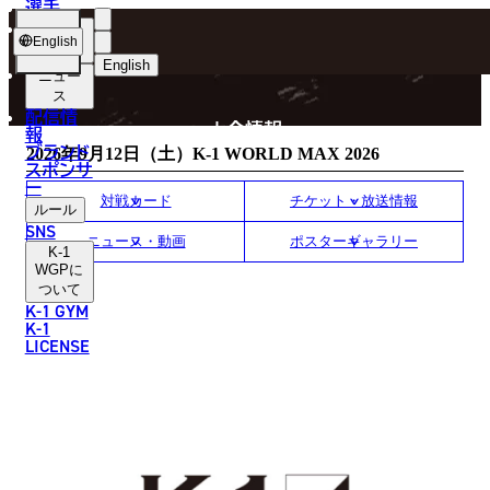
選手
EVENT INFORMATION
ショッ
English
プ
English
ニュー
ス
日本語
P
配信情
大会情報
報
English
ブランド
2026年9月12日（土）K-1 WORLD MAX 2026
スポンサ
한국어
ー
対戦カード
チケット・放送情報
ルール
中文（简体）
SNS
ニュース・動画
ポスターギャラリー
K-1
中文（繁體）
WGP
に
ついて
K-1 GYM
ไทย
K-1
LICENSE
العربية