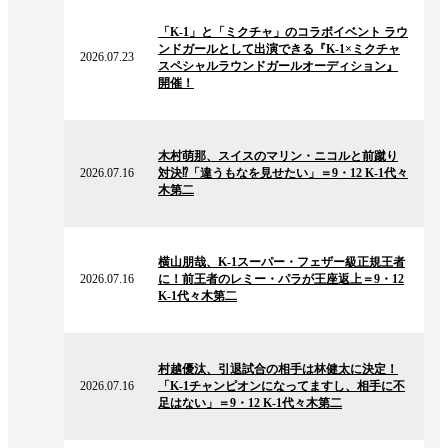
2026.07.23
の
「K-1」と「ミクチャ」のコラボイベント ラウ
ニ
ンドガールとして出演できる『K-1×ミクチャ
ュ
2026.07.23
スペシャルラウンドガールオーディション』
ー
開催！
ス
2026.07.16
の
木村萌那、スイスのマリン・ニコルと前蹴り
ニ
2026.07.16
対決⁉「違うもなを見せたい」＝9・12 K-1代々
ュ
木第二
ー
ス
2026.07.16
の
横山朋哉、K-1スーパー・フェザー級正規王者
ニ
2026.07.16
に！前王者のレミー・パラが王座返上＝9・12
ュ
K-1代々木第二
ー
ス
2026.07.16
の
村越優汰、引退試合の相手は林健太に決定！
ニ
2026.07.16
「K-1チャンピオンになってますし、相手に不
ュ
足はない」＝9・12 K-1代々木第二
ー
ス
2026.07.14