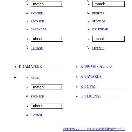
match
match
FIGHTER
FIGHTER
SPONSOR
SPONSOR
CALENDAR
CALENDAR
about
about
LICENSE
LICENSE
K-1AMATEUR
K-1
甲子園・カレッジ
K-1 AWARDS
NEWS
K-1 GYM
match
K-1 LICENSE
SPONSOR
about
LICENSE
おすすめジム・ヨガ
おすすめ動画配信サービス