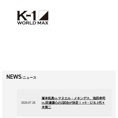
NEWS
ニュース
2026.07.28
の
塚本拓真vs.マヌエル・メネンデス、池田幸司
ニ
2026.07.28
vs.田邉謙心の2試合が決定！＝9・12 K-1代々
ュ
木第二
ー
ス