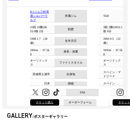
K-1ジム三軒茶
屋シルバーウ
所属ジム
TAD
ルフ
21戦 10勝(3K
3戦 2勝(1KO) 1
戦歴
O) 9敗 2分
敗 0分
1998.1.7 （28
2003.9.5 （22
生年月日
歳）
歳）
184cm ・ 67.5k
183cm ・ 67.5k
身長・体重
g
g
オーソドック
オーソドック
ファイトスタイル
ス
ス
スペイン・マ
茨城県土浦市
出身地
ドリード
日本
国籍
スペイン
SNS
チケット購入
オーダーフォーム
チケッ
GALLERY
ポスターギャラリー