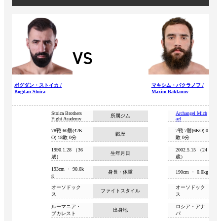
VS
ボグダン・ストイカ /
マキシム・バクラノフ /
Bogdan Stoica
Maxim Baklanov
Stoica Brothers
Archangel Mich
所属ジム
Fight Academy
ael
78戦 60勝(42K
7戦 7勝(6KO) 0
戦歴
O) 18敗 0分
敗 0分
1990.1.28 （36
2002.5.15 （24
生年月日
歳）
歳）
193cm ・ 90.0k
身長・体重
190cm ・ 0.0kg
g
オーソドック
オーソドック
ファイトスタイル
ス
ス
ルーマニア・
ロシア・アナ
出身地
ブカレスト
パ