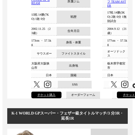
所属ジム
フ TEAM AST
REAM
ER
17戦 14勝(3K
15戦 14勝(7K
戦歴
O) 2敗 0分 1無
O) 1敗 0分
効試合
2002.11.25 （2
2004.9.12 （21
生年月日
3歳）
歳）
173cm ・ 57.5k
177cm ・ 57.5k
身長・体重
g
g
オーソドック
サウスポー
ファイトスタイル
ス
大阪府大阪狭
栃木県宇都宮
出身地
山市
市
日本
国籍
日本
SNS
チケット購入
オーダーフォーム
チケッ
K-1 WORLD GPスーパー・フェザー級タイトルマッチ/3 分3R・
延⻑1R