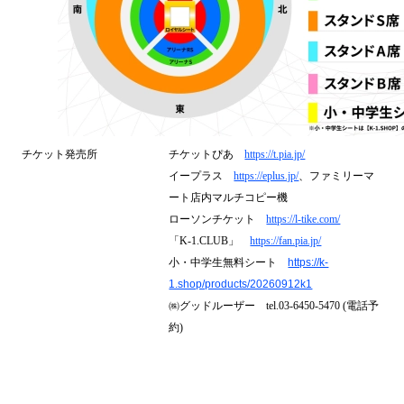
チケット発売所
チケットぴあ
https://t.pia.jp/
イープラス
https://eplus.jp/
、ファミリーマ
ート店内マルチコピー機
ローソンチケット
https://l-tike.com/
「K-1.CLUB」
https://fan.pia.jp/
小・中学生無料シート
https://k-
1.shop/products/20260912k1
㈱グッドルーザー tel.03-6450-5470 (電話予
約)