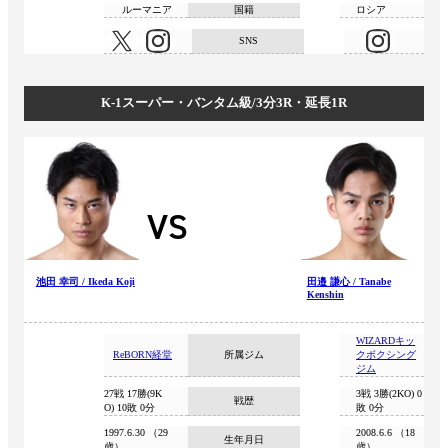
ルーマニア
国籍
ロシア
SNS
K-1スーパー・バンタム級/3分3R・延長1R
VS
池田 幸司 / Ikeda Koji
田邉 謙心 / Tanabe
Kenshin
WIZARDキッ
ReBORN経堂
所属ジム
クボクシング
ジム
27戦 17勝(9K
3戦 3勝(2KO) 0
戦歴
O) 10敗 0分
敗 0分
1997.6.30 （29
2008.6.6 （18
生年月日
歳）
歳）