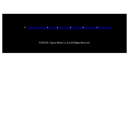
PRIVACYPOLICY
TERMS
CONTACT
RECRUIT
COMPANY
MISSION
©2026.M-1 Sports Media Co.,Ltd.All Rights Reserved.