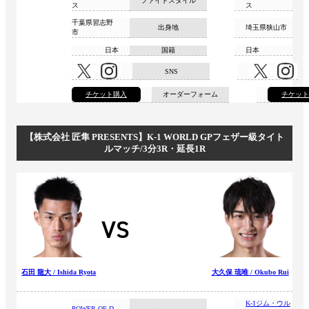
ファイトスタイル
ス
ス
千葉県習志野
出身地
埼玉県狭山市
市
日本
国籍
日本
SNS
チケット購入
オーダーフォーム
チケッ
【株式会社 匠隼 PRESENTS】K-1 WORLD GPフェザー級タイト
ルマッチ/3分3R・延長1R
VS
石田 龍大 / Ishida Ryota
大久保 琉唯 / Okubo Rui
K-1ジム・ウル
POWER OF D