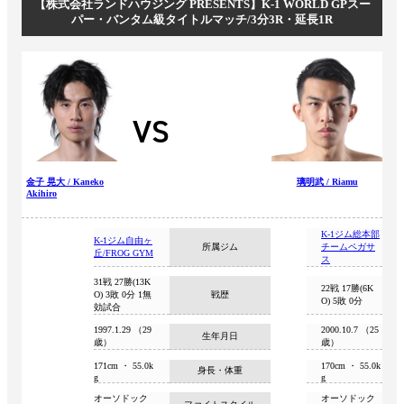
【株式会社ランドハウジング PRESENTS】K-1 WORLD GPスー
パー・バンタム級タイトルマッチ/3分3R・延長1R
VS
金子 晃大 / Kaneko
璃明武 / Riamu
Akihiro
K-1ジム総本部
K-1ジム自由ヶ
所属ジム
チームペガサ
丘/FROG GYM
ス
31戦 27勝(13K
22戦 17勝(6K
O) 3敗 0分 1無
戦歴
O) 5敗 0分
効試合
1997.1.29 （29
2000.10.7 （25
生年月日
歳）
歳）
171cm ・ 55.0k
170cm ・ 55.0k
身長・体重
g
g
オーソドック
オーソドック