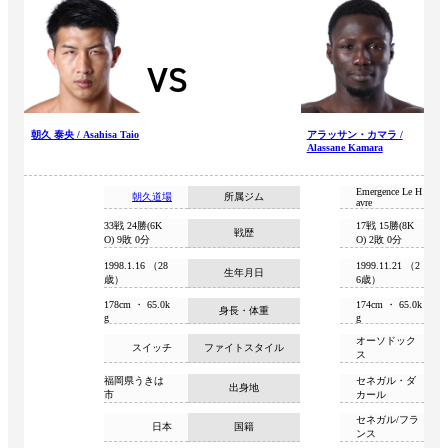
VS
朝久 泰央 / Asahisa Taio
アラッサン・カマラ /
Alassane Kamara
Emergence Le H
朝久道場
所属ジム
avre
33戦 24勝(6K
17戦 15勝(8K
戦歴
O) 9敗 0分
O) 2敗 0分
1998.1.16 （28
1999.11.21 （2
生年月日
歳）
6歳）
178cm ・ 65.0k
174cm ・ 65.0k
身長・体重
g
g
オーソドック
スイッチ
ファイトスタイル
ス
福岡県うきは
セネガル・ダ
出身地
市
カール
セネガル/フラ
日本
国籍
ンス