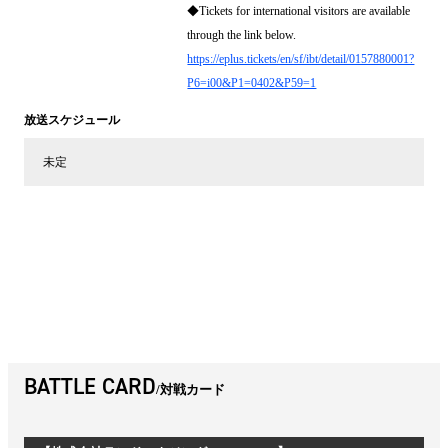
◆Tickets for international visitors are available
through the link below.
https://eplus.tickets/en/sf/ibt/detail/0157880001?
P6=i00&P1=0402&P59=1
放送スケジュール
未定
BATTLE CARD
対戦カード