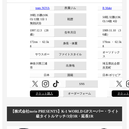
所属ジム
team NOVA
B Make
39戦 25勝(10K
50戦 32勝(13K
O) 12敗 1分 1
戦歴
O) 14敗 4分
無効試合
1997.12.3 （28
1989.11.10 （3
生年月日
歳）
6歳）
172cm ・ 62.5k
170cm ・ 62.5k
身長・体重
g
g
オーソドック
サウスポー
ファイトスタイル
ス
神奈川県三浦
埼玉県比企郡
出身地
市
吉見町
日本
国籍
日本/ボリビア
SNS
チケット購入
オーダーフォーム
チケッ
【株式会社torio PRESENTS】K-1 WORLD GPスーパー・ライト
級タイトルマッチ/3分3R・延長1R