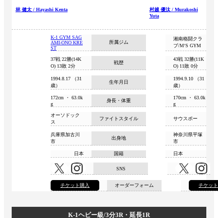
林 健太 / Hayashi Kenta
村越 優汰 / Murakoshi
Yuta
K-1 GYM SAG
湘南格闘クラ
所属ジム
AMI-ONO KRE
ブ/M‘S GYM
ST
37戦 22勝(14K
43戦 32勝(11K
戦歴
O) 13敗 2分
O) 11敗 0分
1994.8.17 （31
1994.9.10 （31
生年月日
歳）
歳）
172cm ・ 63.0k
170cm ・ 63.0k
身長・体重
g
g
オーソドック
ファイトスタイル
サウスポー
ス
兵庫県加古川
神奈川県平塚
出身地
市
市
日本
国籍
日本
SNS
チケット購入
オーダーフォーム
チケッ
K-1ヘビー級/3分3R・延長1R