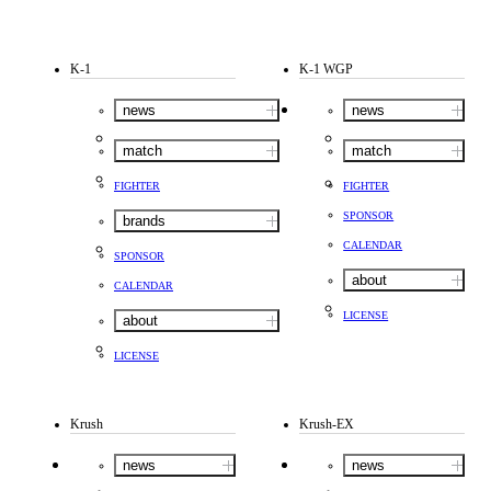
K-1
K-1 WGP
news
news
match
match
FIGHTER
FIGHTER
SPONSOR
brands
CALENDAR
SPONSOR
about
CALENDAR
LICENSE
about
LICENSE
Krush
Krush-EX
news
news