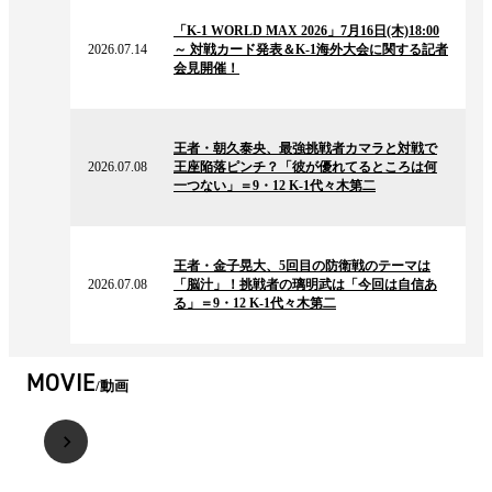
の
「K-1 WORLD MAX 2026」7月16日(木)18:00
ニ
2026.07.14
～ 対戦カード発表＆K-1海外大会に関する記者
ュ
会見開催！
ー
ス
2026.07.08
の
王者・朝久泰央、最強挑戦者カマラと対戦で
ニ
2026.07.08
王座陥落ピンチ？「彼が優れてるところは何
ュ
一つない」＝9・12 K-1代々木第二
ー
ス
2026.07.08
の
王者・金子晃大、5回目の防衛戦のテーマは
ニ
2026.07.08
「脳汁」！挑戦者の璃明武は「今回は自信あ
ュ
る」＝9・12 K-1代々木第二
ー
ス
MOVIE
動画