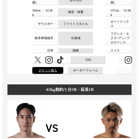
生年月日
歳）
歳）
166cm ・ 52.0k
157cm ・ 52.0k
身長・体重
g
g
オーソドック
サウスポー
ファイトスタイル
ス
フランス・エ
岐阜県瑞穂市
出身地
クス=アン=プ
ロヴァンス
日本
国籍
スイス
SNS
チケット購入
オーダーフォーム
-63kg契約/3 分3R・延⻑1R
VS