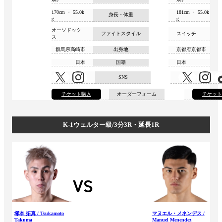
170cm ・ 55.0k
181cm ・ 55.0k
身長・体重
g
g
オーソドック
ファイトスタイル
スイッチ
ス
群馬県高崎市
出身地
京都府京都市
日本
国籍
日本
SNS
チケット購入
オーダーフォーム
チケッ
K-1ウェルター級/3分3R・延長1R
VS
塚本 拓真 / Tsukamoto
マヌエル・メネンデス /
Takuma
Manuel Menendez