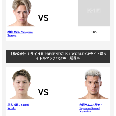
VS
横山 朋哉 / Yokoyama
TBA
Tomoya
【株式会社 ミライＨＲ PRESENTS】K-1 WORLD GPライト級タ
イトルマッチ/3分3R・延長1R
VS
里見 柚己 / Satomi
永澤サムエル聖光 /
Yuzuki
Nagasawa Samuel
Kiyomitsu