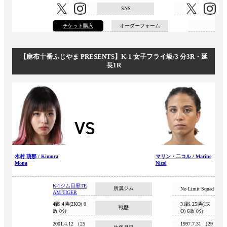
SNS
チケット購入
オーダーフォーム
【⿇布⼗番ふじやま PRESENTS】K-1 ⼥⼦フライ級/3 分3R・延
⻑1R
VS
木村 萌那 / Kimura
マリン・二コル / Marine
Mona
Nicol
K-1ジム目黒TE
所属ジム
No Limit Squad
AM TIGER
4戦 4勝(2KO) 0
31戦 25勝(1K
戦歴
敗 0分
O) 6敗 0分
2001.4.12 （25
1997.7.31 （29