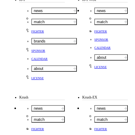
news
news
match
match
FIGHTER
FIGHTER
SPONSOR
brands
CALENDAR
SPONSOR
about
CALENDAR
LICENSE
about
LICENSE
Krush
Krush-EX
news
news
match
match
FIGHTER
FIGHTER