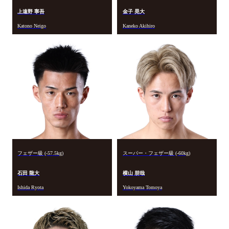
上遠野 寧吾
金子 晃大
Katono Neigo
Kaneko Akihiro
フェザー級 (-57.5kg)
スーパー・フェザー級 (-60kg)
石田 龍大
横山 朋哉
Ishida Ryota
Yokoyama Tomoya