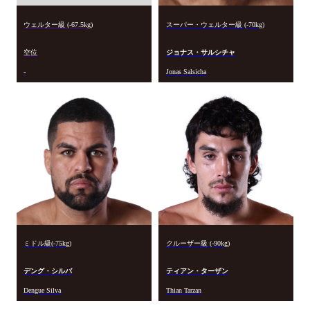
ウェルター級 (-67.5kg)
スーパー・ウェルター級 (-70kg)
空位
ジョナス・サルシチャ
-
Jonas Salsicha
ミドル級(-75kg)
クルーザー級 (-90kg)
デング・シルバ
ティアン・ターザン
Dengue Silva
Thian Tarzan