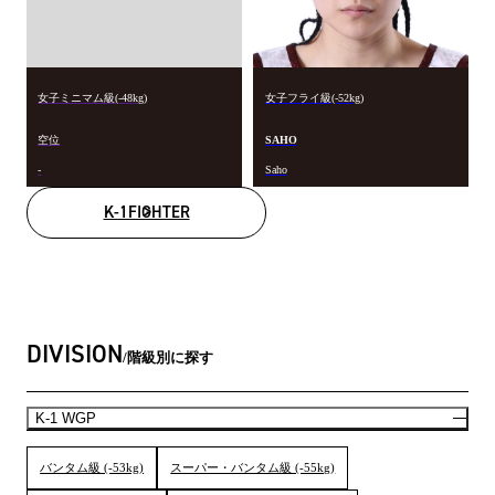
女子ミニマム級(-48kg)
女子フライ級(-52kg)
空位
SAHO
-
Saho
K-1FIGHTER
DIVISION
階級別に探す
K-1 WGP
バンタム級 (-53kg)
スーパー・バンタム級 (-55kg)