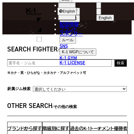
選手
FIGHTER
K-
ショップ
English
1
English
ニュース
配信情報
日本語
WGP
ブランド
スポンサー
選手
English
ルール
SNS
SEARCH FIGHTER
한국어
選手を探す
K-1 WGP
について
K-1 GYM
中文（简体
K-1 LICENSE
検索
中文（繁體
※カナ・英・ひらがな・カタカナ・アルファベット可
ไทย
所属ジム検索
العربية
OTHER SEARCH
その他の検索
ブランドから探す
階級別に探す
過去のK-1トーナメント優勝者