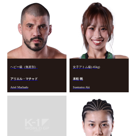
ヘビー級（無差別）
女子アトム級(-45kg)
アリエル・マチャド
末松 晄
Ariel Machado
Suematsu Aki