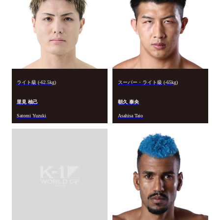
ライト級 (-62.5kg)
スーパー・ライト級 (-65kg)
里見 柚己
朝久 泰央
Satomi Yuzuki
Asahisa Taio