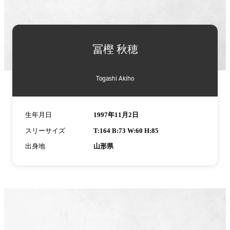
冨樫 秋穂
Togashi Akiho
生年月日
1997年11月2日
スリーサイズ
T:164 B:73 W:60 H:85
出身地
山形県