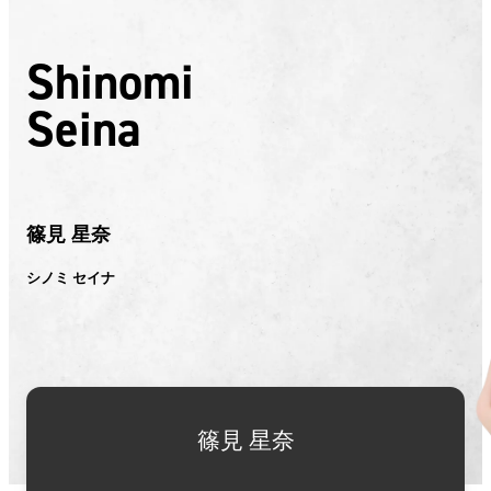
Shinomi
Seina
篠見 星奈
シノミ セイナ
篠見 星奈