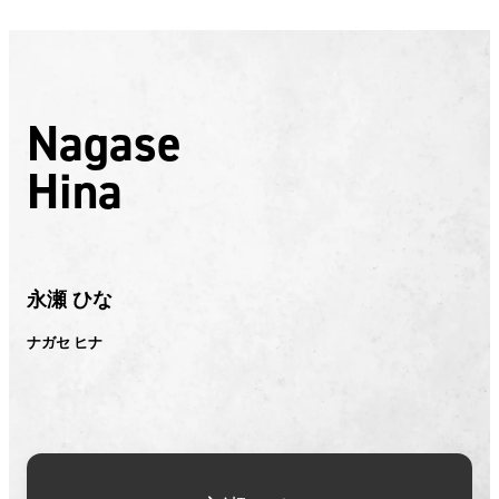
Nagase
Hina
永瀬 ひな
ナガセ ヒナ