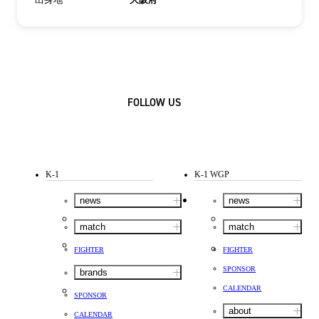
出身地
大阪府
FOLLOW US
K-1
K-1 WGP
news
news
match
match
FIGHTER
FIGHTER
SPONSOR
brands
CALENDAR
SPONSOR
about
CALENDAR