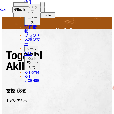
選手
Krush
GIRLS
USH-
ショッ
English
プ
English
ニュー
ス
日本語
配信情
Krush ガールズ
報
English
ブランド
スポンサ
한국어
ー
ルール
Togashi
中文（简体）
SNS
Krush-
Akiho
中文（繁體）
EX
につ
いて
K-1 GYM
ไทย
K-1
LICENSE
العربية
冨樫 秋穂
トガシ アキホ