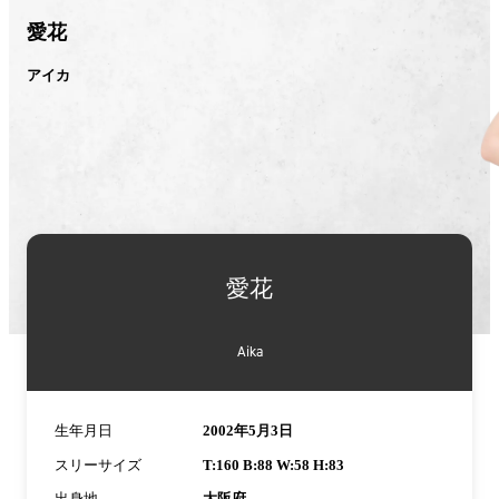
愛花
アイカ
愛花
Aika
生年月日
2002年5月3日
スリーサイズ
T:160 B:88 W:58 H:83