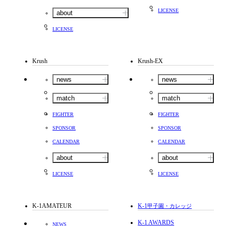
LICENSE
about
LICENSE
Krush
Krush-EX
news
news
match
match
FIGHTER
FIGHTER
SPONSOR
SPONSOR
CALENDAR
CALENDAR
about
about
LICENSE
LICENSE
K-1AMATEUR
K-1
甲子園・カレッジ
K-1 AWARDS
NEWS