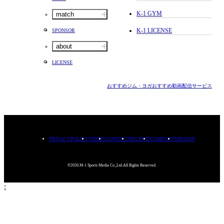
K-1 GYM
match
K-1 LICENSE
SPONSOR
about
LICENSE
おすすめジム・ヨガ
おすすめ動画配信サービス
PRIVACYPOLICY
TERMS
CONTACT
RECRUIT
COMPANY
MISSION
©2026.M-1 Sports Media Co.,Ltd.All Rights Reserved.
;