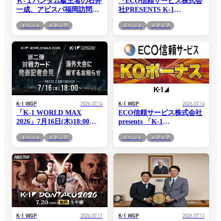
Ｋ-１バンタム級王者の石井
『ECO信頼サービス株式会
一成、アビスパ福岡訪問！
社PRESENTS K-1
MF名古に「2人で福岡を盛
DONTAKU 2026』世界5つ
イベント
メディア
イベント
メディア
り上げましょう」アピール
の海外配信プラットフォー
も＝7.20「K-1
ムで配信決定！ABEMA
DONTAKU」福岡大会PR
Live・UdarTV・CSN・
FightKlub・StreamTicketで
全世界へライブ配信！！
K-1 WGP
2026.07.14
K-1 WGP
2026.07.14
「K-1 WORLD MAX
ECO信頼サービス株式会社
2026」7月16日(木)18:00～
presents 「K-1
対戦カード発表＆K-1海外
DONTAKU2026」7.20(月•
イベント
メディア
イベント
メディア
大会に関する記者会見開
祝)マリンメッセ福岡大会
催！
『ECO信頼サービス株式会
社』のKOボーナス&スペシ
ャルラウンドガールが決
定！！
K-1 WGP
2026.07.11
K-1 WGP
2026.07.11