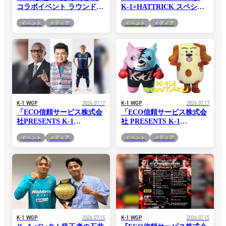
コラボイベント ラウンドガ
K-1×HATTRICK スペシャ
ールとして出演できる『K-
ルオークション開催中！
イベント
メディア
イベント
メディア
1×ミクチャ スペシャルラウ
ンドガールオーディショ
ン』開催！
K-1 WGP
2026.07.17
K-1 WGP
2026.07.17
「ECO信頼サービス株式会
「ECO信頼サービス株式会
社PRESENTS K-1
社 PRESENTS K-1
DONTAKU 2026」7月20日
DONTAKU 2026」7.20(月・
イベント
メディア
イベント
メディア
(月・祝)マリンメッセ福岡B
祝)福岡 K-1非公認キャラク
館大会 ゲスト主演陣が決
ター・タロー＆「ゆるバー
定！
ス 2024」優勝のちくワン撮
影会決定！
K-1 WGP
2026.07.15
K-1 WGP
2026.07.15