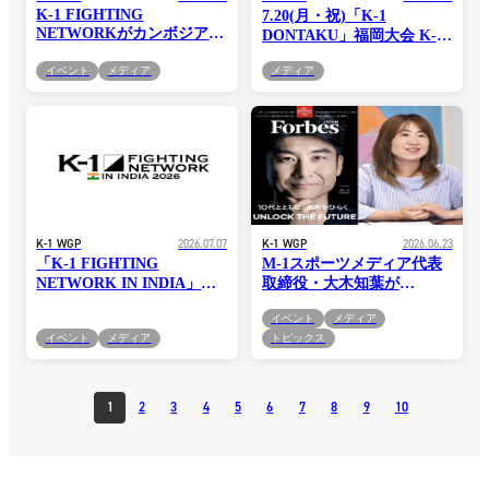
K-1 FIGHTING
7.20(月・祝)「K-1
NETWORKがカンボジアで
DONTAKU」福岡大会 K-
始動。インドに続き、「K-
Jee・石井一成・木村萌那が
1 FIGHTING NETWORK
イベント
メディア
メディア
7月10日(金)福岡ソフトバン
IN CAMBODIA」今夏開
クホークスセレモニアルピ
幕、1年間で全10大会を開
ッチに登場！
催
K-1 WGP
2026.07.07
K-1 WGP
2026.06.23
「K-1 FIGHTING
M-1スポーツメディア代表
NETWORK IN INDIA」今
取締役・大木知葉が
夏開幕、1年間で全10大会
『Forbes JAPAN』2026年8
イベント
メディア
を開催！！
月号「Forbes WOMAN」に
イベント
メディア
トピックス
掲載
1
2
3
4
5
6
7
8
9
10