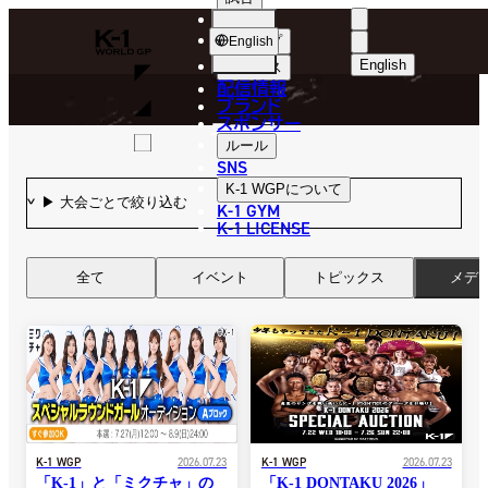
選手
NEWS
K-
ショップ
English
1
English
ニュース
配信情報
日本語
WGP
ブランド
スポンサー
ニュース
English
ルール
SNS
한국어
K-1 WGP
について
K-1 GYM
中文（简体
K-1 LICENSE
中文（繁體
全て
イベント
トピックス
メデ
ไทย
العربية
K-1 WGP
2026.07.23
K-1 WGP
2026.07.23
「K-1」と「ミクチャ」の
「K-1 DONTAKU 2026」