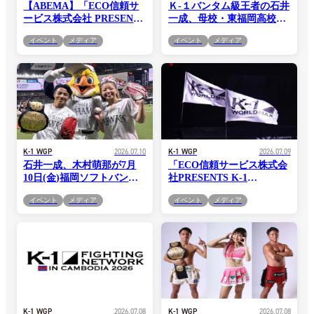
【ABEMA】「ECO信頼サ
Ｋ-１バンタム級王者の石井
ービス株式会社 PRESENTS
一成、母校・東福岡高校を
K-1 DONTAKU 2026」
訪問！7.20 K-1DONTAKU
イベント
メディア
イベント
メディア
7.20(月・祝)マリンメッセ
で王座防衛誓う
福岡B館大会の全試合無料
生中継が決定！4大タイト
ルマッチ＆MAX世界最終予
選を開催！
K-1 WGP
2026.07.10
K-1 WGP
2026.07.09
石井一成、木村萌那が7月
「ECO信頼サービス株式会
10日(金)福岡ソフトバンク
社PRESENTS K-1
ホークスセレモニアルピッ
DONTAKU 2026」7.20(月・
イベント
メディア
イベント
メディア
チに登場！剛速球＆片足ケ
祝) マリンメッセ福岡B館
ンケン投法で会場沸く＝
第二部開始時間変更のお知
7.20「K-1 DONTAKU」福
らせ
岡大会PR
K-1 WGP
2026.07.08
K-1 WGP
2026.07.08