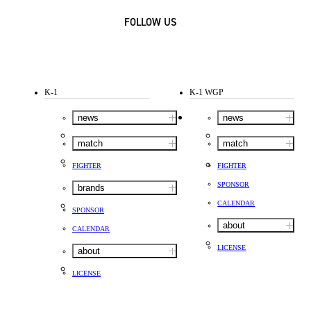
FOLLOW US
K-1
K-1 WGP
news
news
match
match
FIGHTER
FIGHTER
SPONSOR
brands
CALENDAR
SPONSOR
about
CALENDAR
LICENSE
about
LICENSE