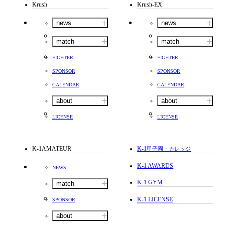
Krush
Krush-EX
news
news
match
match
FIGHTER
FIGHTER
SPONSOR
SPONSOR
CALENDAR
CALENDAR
about
about
LICENSE
LICENSE
K-1AMATEUR
K-1
甲子園・カレッジ
K-1 AWARDS
NEWS
K-1 GYM
match
K-1 LICENSE
SPONSOR
about