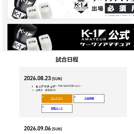
試合日程
2026.08.23
(SUN)
～THE MASTERS vol.3～
K-1アマチュア
@東京・新宿FACE
エントリー
大会詳細
対戦カード
2026.09.06
(SUN)