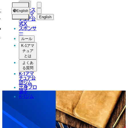
試合
ニュース
English
K-1アマ
English
チュア公
式
X
日本語
スポンサ
ー
English
ルール
K-1アマ
한국어
チュア
とは
中文（简体）
よくあ
る質問
中文（繁體）
K-1アマ
チュア公
ไทย
認ジム
出身プロ
選手
العربية
K-1ジム