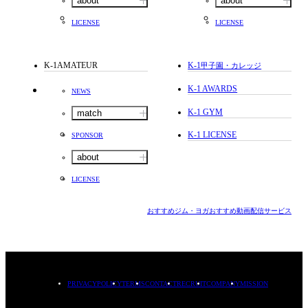
about
about
LICENSE
LICENSE
K-1AMATEUR
K-1
甲子園・カレッジ
K-1 AWARDS
NEWS
K-1 GYM
match
K-1 LICENSE
SPONSOR
about
LICENSE
おすすめジム・ヨガ
おすすめ動画配信サービス
PRIVACYPOLICY
TERMS
CONTACT
RECRUIT
COMPANY
MISSION