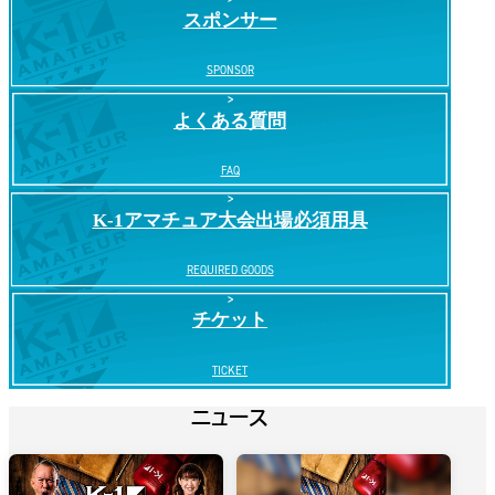
スポンサー
SPONSOR
よくある質問
FAQ
K-1アマチュア大会出場必須用具
REQUIRED GOODS
チケット
TICKET
ニュース