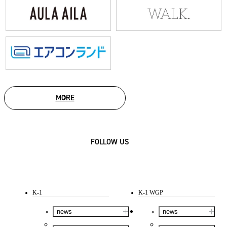
MORE
SPONSOR
FOLLOW US
K-1
K-1 WGP
news
news