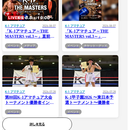
K-1 アマチュア
2026.08.07
K-1 アマチュア
2026.08.07
「K-1アマチュア～THE
「K-1アマチュア～THE
MASTERS vol.3～」直前ス
MASTERS vol.3～」
ペシャル配信のお知らせ
8.23(日) 東京・新宿
イベント
メディア
イベント
チケット・グッズ
FACE「K-1.SHOP」にてチ
ケット発売中！
K-1 アマチュア
2026.07.28
K-1 アマチュア
2026.07.28
第80回K-1アマチュア大会
K-1甲子園2026 〜東日本予
トーナメント優勝者インタ
選トーナメント〜優勝者イ
ビュー公開！吉田 新
ンタビュー公開！守屋 凱琉
イベント
イベント
（RAUSU GYM）
（RAUSU GYM）
詳しく見る