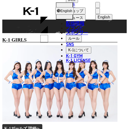
選手
GIRLS
K-
ショップ
English
1
English
ニュース
配信情報
日本語
ブランド
スポンサー
ガールズ
English
ルール
K-1 GIRLS
SNS
한국어
K-1
について
K-1 GYM
中文（简体
K-1 LICENSE
中文（繁體
ไทย
العربية
K-1ガールズ 詳細へ