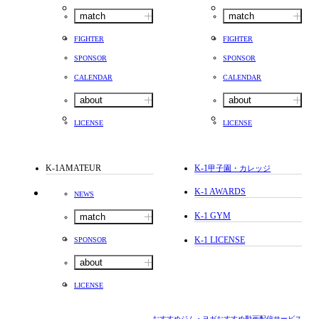
match
match
FIGHTER
FIGHTER
SPONSOR
SPONSOR
CALENDAR
CALENDAR
about
about
LICENSE
LICENSE
K-1AMATEUR
K-1
甲子園・カレッジ
K-1 AWARDS
NEWS
K-1 GYM
match
K-1 LICENSE
SPONSOR
about
LICENSE
おすすめジム・ヨガ
おすすめ動画配信サービス