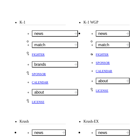
K-1
K-1 WGP
news
news
match
match
FIGHTER
FIGHTER
SPONSOR
brands
CALENDAR
SPONSOR
about
CALENDAR
LICENSE
about
LICENSE
Krush
Krush-EX
news
news