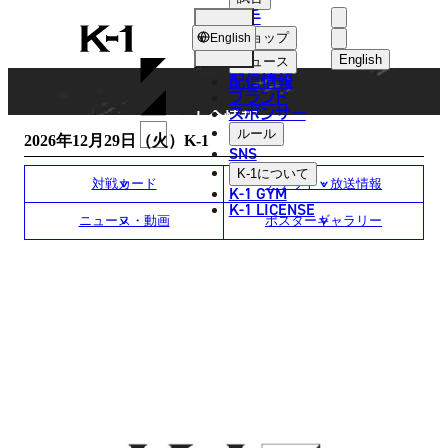
選手
EVENT INFORMATION
K-
ショップ
English
1
English
ニュース
配信情報
日本語
ブランド
スポンサー
大会情報
English
ルール
2026年12月29日（火）K-1
SNS
한국어
K-1
について
対戦カード
チケット・放送情報
K-1 GYM
中文（简体
K-1 LICENSE
ニュース・動画
ポスターギャラリー
中文（繁體
ไทย
العربية