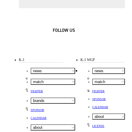
FOLLOW US
K-1
K-1 WGP
news
news
match
match
FIGHTER
FIGHTER
SPONSOR
brands
CALENDAR
SPONSOR
about
CALENDAR
LICENSE
about