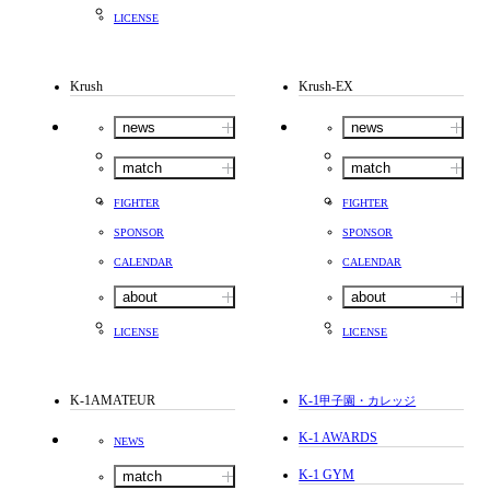
LICENSE
Krush
Krush-EX
news
news
match
match
FIGHTER
FIGHTER
SPONSOR
SPONSOR
CALENDAR
CALENDAR
about
about
LICENSE
LICENSE
K-1AMATEUR
K-1
甲子園・カレッジ
K-1 AWARDS
NEWS
K-1 GYM
match