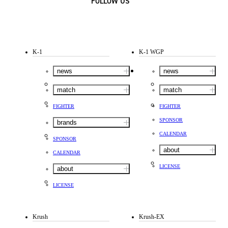
FOLLOW US
K-1
K-1 WGP
news
news
match
match
FIGHTER
FIGHTER
SPONSOR
brands
CALENDAR
SPONSOR
about
CALENDAR
LICENSE
about
LICENSE
Krush
Krush-EX