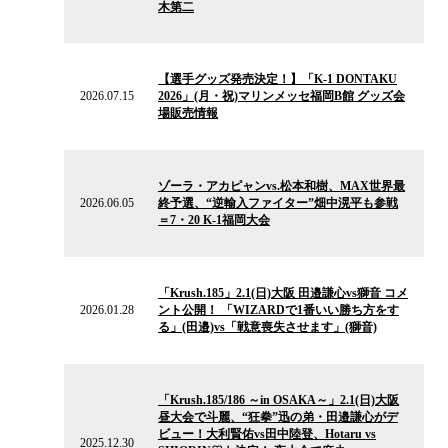
木第二
ー
ス
2026.07.15
の
【選手グッズ発売決定！】「K-1 DONTAKU
ニ
2026.07.15
2026」(月・祝)マリンメッセ福岡B館 グッズ会
ュ
場販売情報
ー
ス
2026.06.05
の
ゾーラ・アカピャンvs.松本和樹、MAX世界最
ニ
2026.06.05
終予選、“逆輸入ファイター”畑中滉平も参戦
ュ
＝7・20 K-1福岡大会
ー
ス
2026.01.28
の
「Krush.185」2.1(日)大阪 田邉謙心vs獅音 コメ
ニ
2026.01.28
ント公開！ 「WIZARDで1番いい勝ち方をす
ュ
る」(田邉)vs「戦意喪失させます」(獅音)
ー
ス
2025.12.30
の
「Krush.185/186 ～in OSAKA～」2.1(日)大阪
ニ
昼大会で斗麗、“狂拳”迅の弟・田邉謙心がデ
ュ
ビュー！大利賢佑vs田中陸登、Hotaru vs
ー
2025.12.30