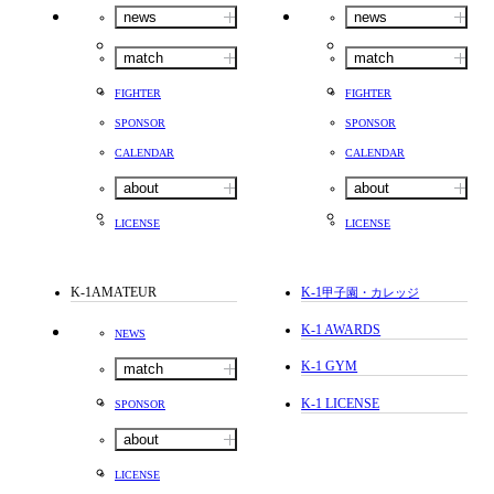
news
news
match
match
FIGHTER
FIGHTER
SPONSOR
SPONSOR
CALENDAR
CALENDAR
about
about
LICENSE
LICENSE
K-1AMATEUR
K-1
甲子園・カレッジ
K-1 AWARDS
NEWS
K-1 GYM
match
K-1 LICENSE
SPONSOR
about
LICENSE