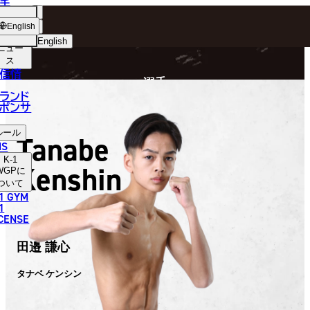
手
FIGHTER
ショッ
English
プ
English
ニュー
ス
日本語
P
信情
選手
English
ランド
ポンサ
한국어
ルール
Tanabe
中文（简体）
NS
K-1
Kenshin
中文（繁體）
WGP
に
ついて
1 GYM
ไทย
1
ICENSE
العربية
田邉 謙心
タナベ ケンシン