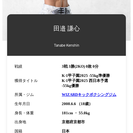
詳
細
田邉 謙心
情
報
Tanabe Kenshin
戦績
3戦 3勝(2KO) 0敗 0分
K-1甲子園2025 -55kg準優勝
獲得タイトル
K-1甲子園2025 西日本予選
-55kg優勝
所属・ジム
WIZARDキックボクシングジム
生年月日
2008.6.6 （18歳）
身長・体重
181cm ・ 55.0kg
出身地
京都府京都市
国籍
日本