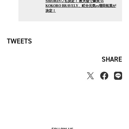
SHIORIN♡も決定！ 夜大会で麻央 vs
ス
KOKORO BRAVELY、町分元気vs増田拓英が
決定！
TWEETS
SHARE