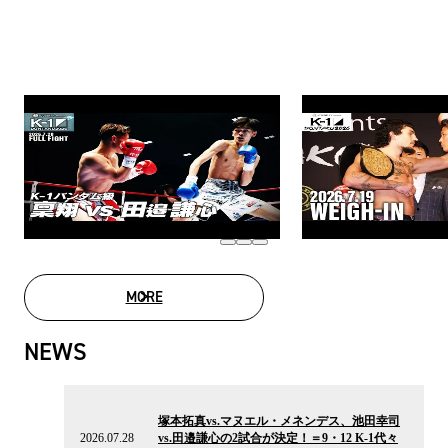
MORE
MOVIE LIST
NEWS
2026.07.28
の
塚本拓真vs.マヌエル・メネンデス、池田幸司
ニ
2026.07.28
vs.田邉謙心の2試合が決定！＝9・12 K-1代々
ュ