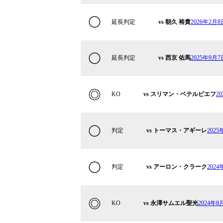
延長判定
vs 朝久 裕貴
2026年2月
延長判定
vs 西京 佑馬
2025年9月
KO
vs スリマン・ベテルビエフ
2
判定
vs トーマス・アギーレ
2025
判定
vs アーロン・クラーク
2024
KO
vs 永澤サムエル聖光
2024年8