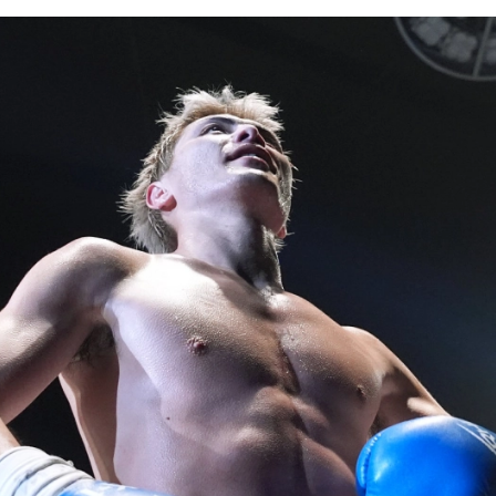
試合日程
試合結果
チケット
グッズ
全て
イベント
トピックス
メディア
チケット・グッズ
読みもの
コラム