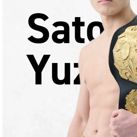
Satom
Yuzuk