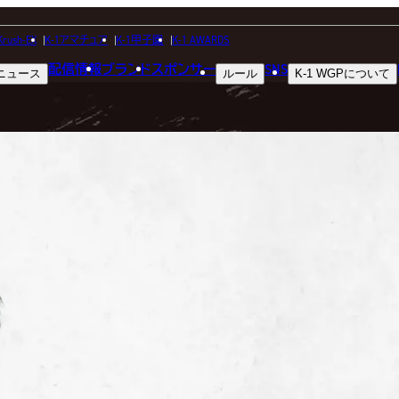
FIGHTER
Krush-EX
K-1アマチュア
K-1甲子園
K-1 AWARDS
配信情報
ブランド
スポンサー
SNS
ニュース
ルール
K-1 WGP
について
選手