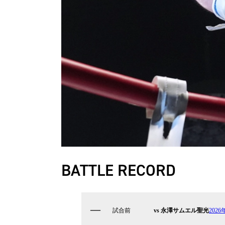
BATTLE RECORD
試合前
vs 永澤サムエル聖光
2026