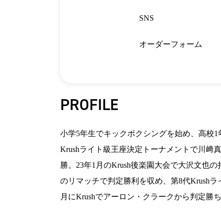
SNS
オーダーフォーム
PROFILE
小学5年生でキックボクシングを始め、高校1年
Krushライト級王座決定トーナメントで川﨑
勝。23年1月のKrush後楽園大会で大沢文
のリマッチで判定勝利を収め、第8代Krushラ
月にKrushでアーロン・クラークから判定勝ち