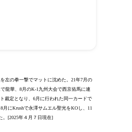
）
Facebook(JP)
チケッ
X(En)
）
Instagram(EN)
ポスタ
Youtube(EN)
Podcast(EN)
真）
weibo(CH)
画）
Official site(EN)
-1ジ
ァンクラ
K-1 WGP
とは
■ ガールズ
K-
ガール
1
ズ
公式ルー
弘を左の拳一撃でマットに沈めた。21年7月の
1で龍華、8月のK-1九州大会で西京佑馬に連
テスト裁定となり、6月に行われた同一カードで
月にKrushで永澤サムエル聖光をKOし、11
。[2025年４月７日現在]