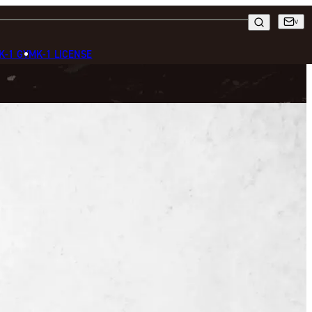
K-1 GYM
K-1 LICENSE