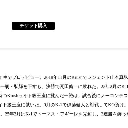
1.SHOP
ズ
K-
（
1.SHOP
ト
ギャラリー（
ー）
ギャラリー（写
チケット購入
ギャラリー（動
K-1
（K
GYM
ム）
K-
（フ
1.CLUB
ブ）
K-1 WGP
生でプロデビュー。2018年11月のKrushでレジェンド山本真
ル
真一朗・弘輝を下すも、決勝で瓦田脩二に敗れた。22年2月のK-
也の持つKrushライト級王座に挑んだ一戦は、試合後にノーコン
イト級王座に就いた。9月のK-1で伊藤健人と対戦してKO負け。8
。25年2月はK-1でトーマス・アギーレを完封し、3連勝を飾った