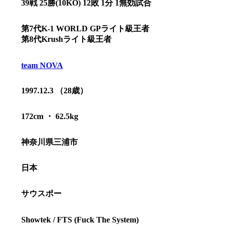
39戦 25勝(10KO) 12敗 1分 1無効試合
第7代K-1 WORLD GPライト級王者
第8代Krushライト級王者
team NOVA
1997.12.3 （28歳）
172cm ・ 62.5kg
神奈川県三浦市
総合トップ
日本
K-1 WGP
Krush
Krush-EX
サウスポー
K-1
アマチュ
K-1
甲子園・
K-1 AWAR
Showtek / FTS (Fuck The System)
K-