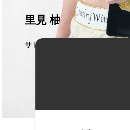
里見 柚己
サトミ ユズキ
詳
細
情
報