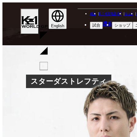
ALL
K-1 WORLD GP
Krush
K-
選手
試合
ショップ
1
English
WGP
スターダストレフティ