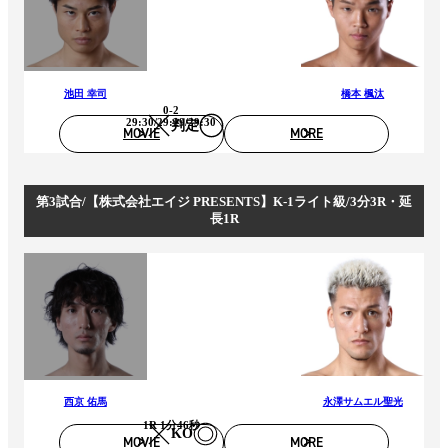
池田 幸司
橋本 楓汰
0-2
29:30/29:29/29:30
判定
MOVIE
MORE
第3試合/【株式会社エイジ PRESENTS】K-1ライト級/3分3R・延
長1R
西京 佑馬
永澤サムエル聖光
1R 1分46秒
KO
MOVIE
MORE