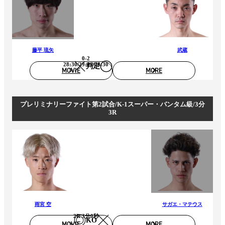
藤平 琉矢
武蔵
0-2
28:30/29:29/28:30
判定
MOVIE
MORE
プレリミナリーファイト第2試合/K-1スーパー・バンタム級/3分
3R
雨宮 空
サガエ・マテウス
2R 3分0秒
KO
MOVIE
MORE