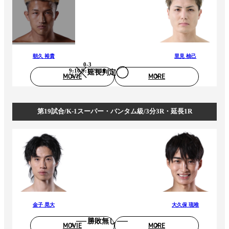
朝久 裕貴
里見 柚己
0-3
9:10/9:10/9:10
延長判定
MOVIE
MORE
第19試合/K-1スーパー・バンタム級/3分3R・延長1R
金子 晃大
大久保 琉唯
勝敗無し
MOVIE
MORE