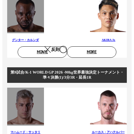
グンター・カルンダ
AKIRA Jr.
反則
MOVIE
MORE
第9試合/K-1 WORLD GP 2026 -90kg世界最強決定トーナメント・
準々決勝(1)/3分3R・延長1R
マハムード・サッタリ
ルーカス・アハテルバー