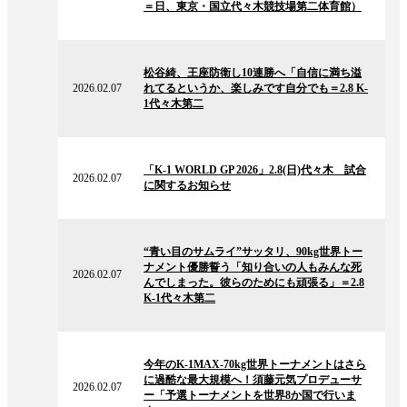
＝日、東京・国立代々木競技場第二体育館）
ー
ス
2026.02.07
の
松谷綺、王座防衛し10連勝へ「自信に満ち溢
ニ
2026.02.07
れてるというか、楽しみです自分でも＝2.8 K-
ュ
1代々木第二
ー
ス
2026.02.07
の
「K-1 WORLD GP 2026」2.8(日)代々木 試合
ニ
2026.02.07
に関するお知らせ
ュ
ー
ス
2026.02.07
の
“青い目のサムライ”サッタリ、90kg世界トー
ニ
ナメント優勝誓う「知り合いの人もみんな死
ュ
2026.02.07
んでしまった。彼らのためにも頑張る」＝2.8
ー
K-1代々木第二
ス
2026.02.07
の
今年のK-1MAX-70kg世界トーナメントはさら
ニ
に過酷な最大規模へ！須藤元気プロデューサ
ュ
2026.02.07
ー「予選トーナメントを世界8か国で行いま
ー