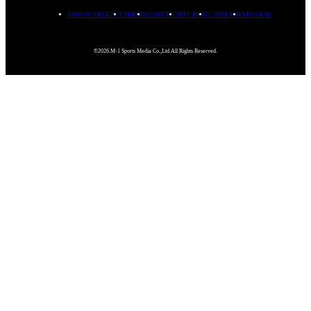
PRIVACYPOLICY
TERMS
CONTACT
RECRUIT
COMPANY
MISSION
©2026.M-1 Sports Media Co.,Ltd.All Rights Reserved.