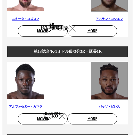
ニキータ・コズロフ
アスラン・コシエフ
3-0
10:9/10:9/10:9
延長判定
MOVIE
MORE
第13試合/K-1ミドル級/3分3R・延長1R
アルフォセヌー・カマラ
バッソ・ピレス
1R 1分15秒
KO
MOVIE
MORE