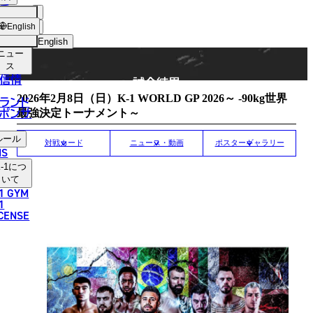
手
MATCH RESULT
ショッ
English
プ
English
ニュー
日本語
ス
信情
試合結果
English
2026年2月8日（日）K-1 WORLD GP 2026～ -90kg世界
ランド
ポンサ
最強決定トーナメント～
한국어
ルール
中文（简体）
対戦カード
ニュース・動画
ポスターギャラリー
NS
-1
につ
中文（繁體）
いて
1 GYM
ไทย
1
ICENSE
العربية