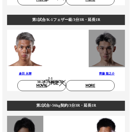
第1試合/K-1フェザー級/3分3R・延長1R
倉田 永輝
齊藤 龍之介
2-1
30:29/29:30/30:29
判定
MOVIE
MORE
第2試合/-56kg契約/3分3R・延長1R