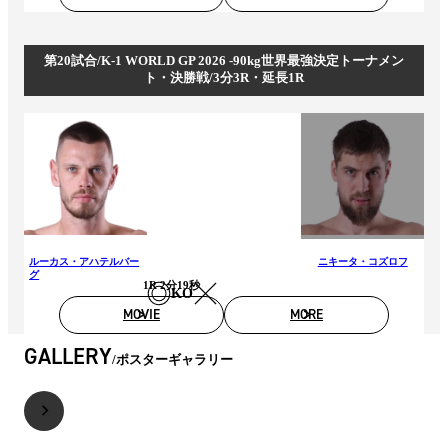
第20試合/K-1 WORLD GP 2026 -90kg世界最強決定トーナメン
ト・決勝戦/3分3R・延長1R
ルーカス・アハテルバー
ニキータ・コズロフ
グ
1R 2分19秒
KO
MOVIE
MORE
GALLERY
ポスターギャラリー