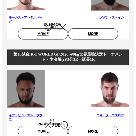
ルーカス・アハテルバー
ボグダン・ストイカ
グ
1R 1分50秒
KO
MOVIE
MORE
第16試合/K-1 WORLD GP 2026 -90kg世界最強決定トーナメン
ト・準決勝(2)/3分3R・延長1R
イブラヒム・エル・ボウ
ニキータ・コズロフ
ニ
0-3
26:30/27:30/26:30
判定
MOVIE
MORE