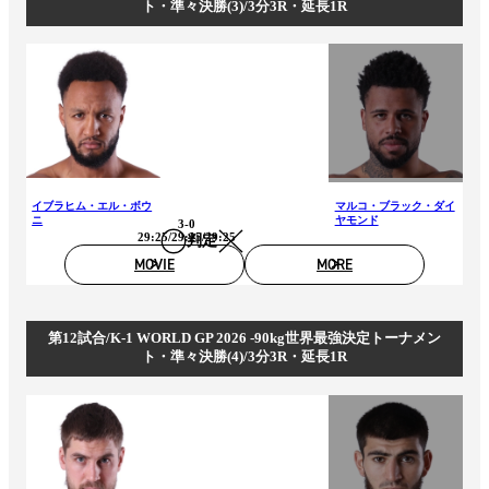
ト・準々決勝(3)/3分3R・延長1R
イブラヒム・エル・ボウ
マルコ・ブラック・ダイ
ニ
ヤモンド
3-0
29:25/29:25/29:25
判定
MOVIE
MORE
第12試合/K-1 WORLD GP 2026 -90kg世界最強決定トーナメン
ト・準々決勝(4)/3分3R・延長1R