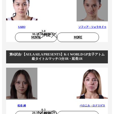
SAHO
ソフィア・ツォラキドゥ
3-0
30:28/30:28/30:27
判定
MOVIE
MORE
第6試合/【AULA AILA PRESENTS】K-1 WORLD GP女子アトム
級タイトルマッチ/3分3R・延長1R
松谷 綺
ベロニカ・ロドリゲス
0-3
28:30/28:30/28:29
判定