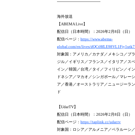
------------------------------------
海外放送
【ABEMA Live】
配信日（日本時間）：2026年2月8日（日）
配信ページ：
https://www.abema-
global.com/en/lives/dQCtHfLE98VL1Fjy1utk
対象国：アメリカ／カナダ／メキシコ／ブ
ジル／イギリス／フランス／イタリア／ス
イン／韓国／台湾／タイ／フィリピン／イ
ドネシア／マカオ／シンガポール／マレー
ア／香港／オーストラリア／ニュージーラ
ド
【UdarTV】
配信日（日本時間）：2026年2月8日（日）
配信ページ：
https://taplink.cc/udar.tv
対象国：ロシア／アルメニア／ベラルーシ