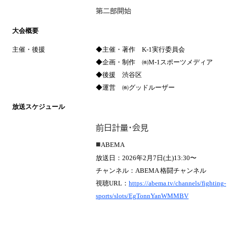
第二部開始
大会概要
主催・後援
◆主催・著作 K-1実行委員会
◆企画・制作 ㈱M-1スポーツメディア
◆後援 渋谷区
◆運営 ㈱グッドルーザー
放送スケジュール
前日計量・会見
■
ABEMA
放送日：2026年2月7日(土)13:30〜
チャンネル：ABEMA 格闘チャンネル
視聴URL：
https://abema.tv/channels/fighting-
sports/slots/EgTonnYanWMMBV