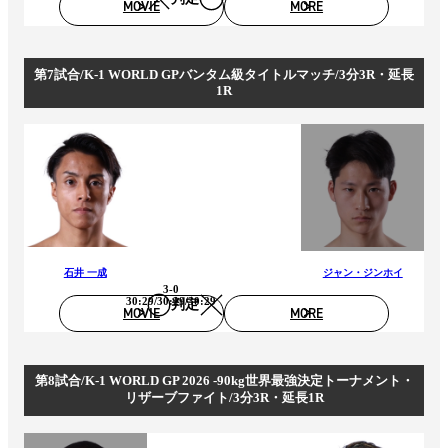
MOVIE
MORE
第7試合/K-1 WORLD GPバンタム級タイトルマッチ/3分3R・延長
1R
石井 一成
ジャン・ジンホイ
3-0
30:29/30:29/30:29
判定
MOVIE
MORE
第8試合/K-1 WORLD GP 2026 -90kg世界最強決定トーナメント・
リザーブファイト/3分3R・延長1R