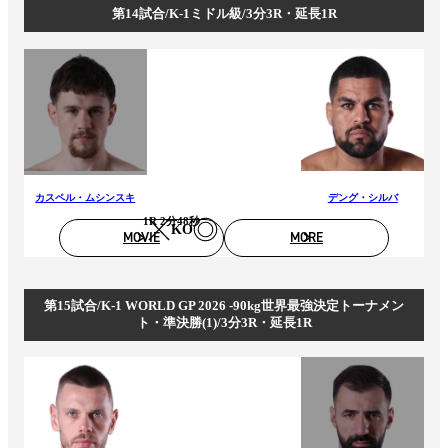
第14試合/K-1ミドル級/3分3R・延長1R
カスペル・ムシンスキ
デング・シルバ
1R 2分48秒
KO
MOVIE
MORE
第15試合/K-1 WORLD GP 2026 -90kg世界最強決定トーナメン
ト・準決勝(1)/3分3R・延長1R