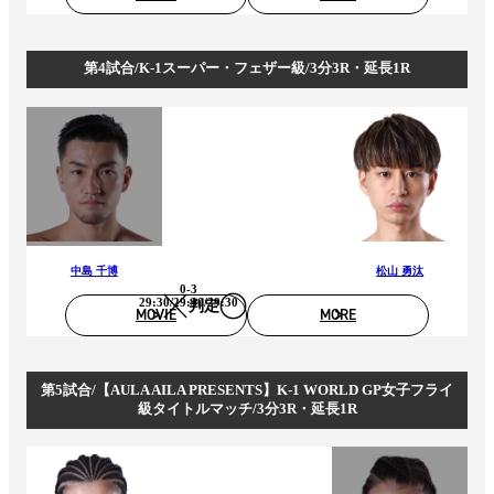
第4試合/K-1スーパー・フェザー級/3分3R・延長1R
中島 千博
松山 勇汰
0-3
29:30/29:30/29:30
判定
MOVIE
MORE
第5試合/【AULA AILA PRESENTS】K-1 WORLD GP女子フライ
級タイトルマッチ/3分3R・延長1R