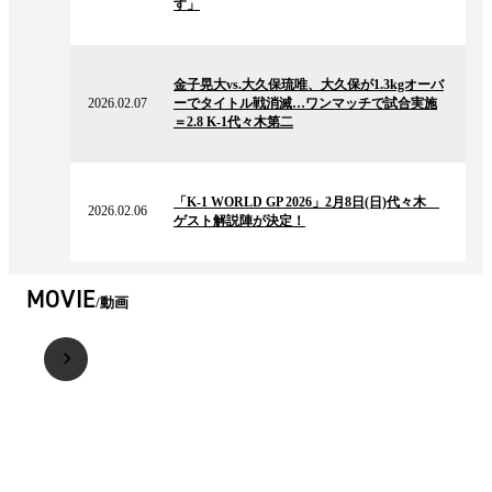
す」
ス
2026.02.07
の
金子晃大vs.大久保琉唯、大久保が1.3kgオーバ
ニ
2026.02.07
ーでタイトル戦消滅…ワンマッチで試合実施
ュ
＝2.8 K-1代々木第二
ー
ス
2026.02.06
の
「K-1 WORLD GP 2026」2月8日(日)代々木
ニ
2026.02.06
ゲスト解説陣が決定！
ュ
ー
ス
MOVIE
動画