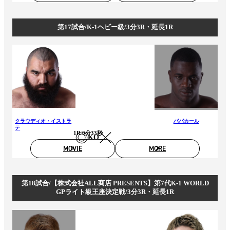
第17試合/K-1ヘビー級/3分3R・延長1R
クラウディオ・イストラ
ババカール
テ
1R 0分33秒
KO
MOVIE
MORE
第18試合/【株式会社ALL商店 PRESENTS】第7代K-1 WORLD
GPライト級王座決定戦/3分3R・延長1R