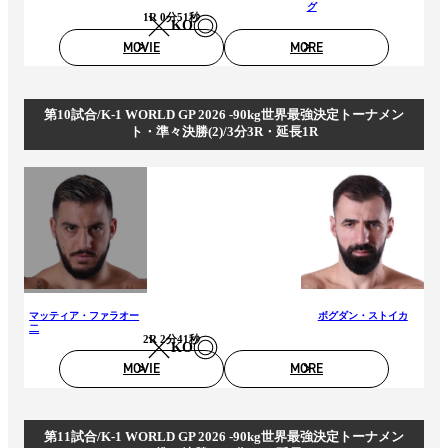
グ
1R 0分51秒
KO
MOVIE
MORE
第10試合/K-1 WORLD GP 2026 -90kg世界最強決定トーナメン
ト・準々決勝(2)/3分3R・延長1R
マッティア・ファラオー
ボグダン・ストイカ
二
2R 2分41秒
KO
MOVIE
MORE
第11試合/K-1 WORLD GP 2026 -90kg世界最強決定トーナメン