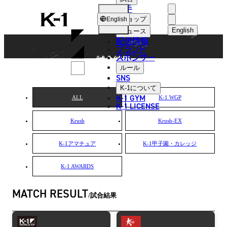
選手
MATCH RESULT
K-
ショップ
English
1
English
ニュース
配信情報
日本語
ブランド
スポンサー
試合結果
English
ルール
SNS
한국어
K-1
について
K-1 GYM
ALL
K-1 WGP
中文（简体
K-1 LICENSE
Krush
Krush-EX
中文（繁體
ไทย
K-1アマチュア
K-1甲子園・カレッジ
العربية
K-1 AWARDS
MATCH RESULT
試合結果