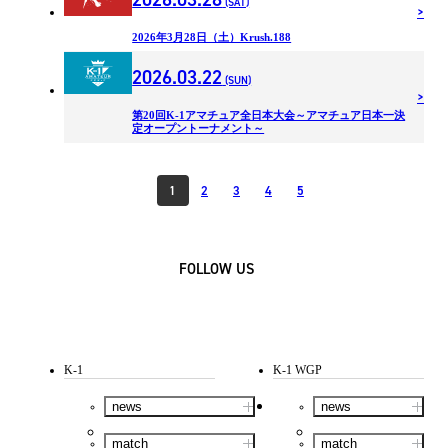
(SAT)
2026年3月28日（土）Krush.188
2026.03.22
(SUN)
第20回K-1アマチュア全日本大会～アマチュア日本一決
定オープントーナメント～
1
2
3
4
5
FOLLOW US
K-1
K-1 WGP
news
news
match
match