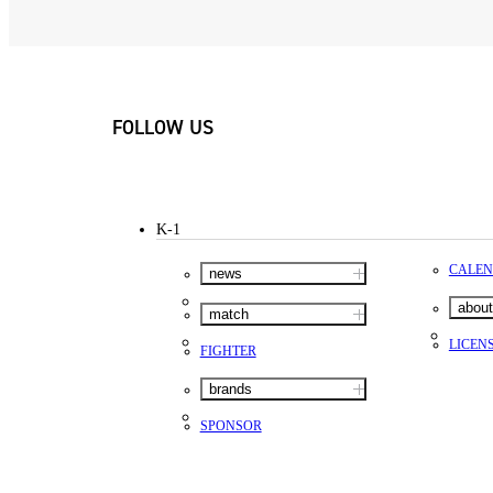
FOLLOW US
K-1
CALE
news
about
match
LICEN
FIGHTER
brands
SPONSOR