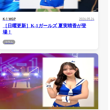
K-1 WGP
2026.05.24
［日曜更新］K-1ガールズ 夏実晴香が登
場！
コラム