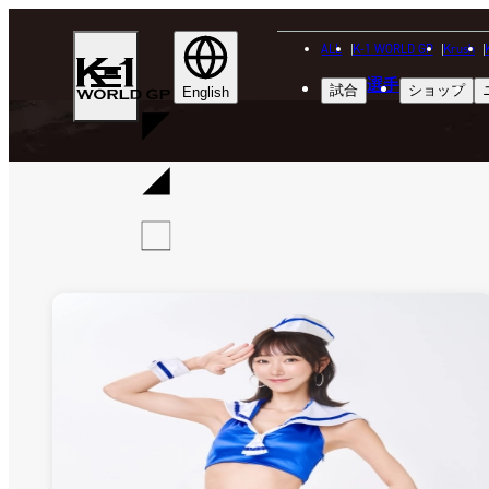
ALL
K-1 WORLD GP
Krush
K-
選手
試合
ショップ
1
English
WGP