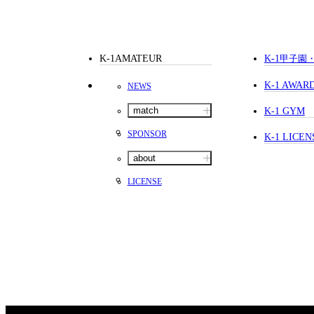
K-1AMATEUR
K-1
甲子園
K-1 AWAR
NEWS
match
K-1 GYM
SPONSOR
K-1 LICEN
about
LICENSE