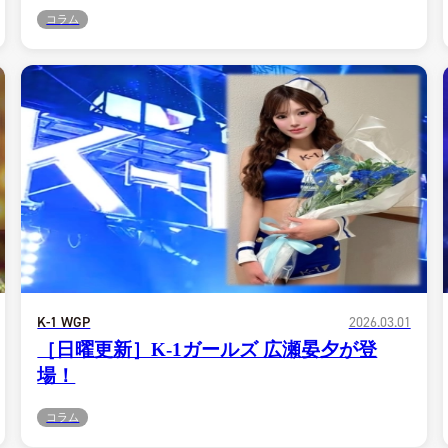
コラム
試合日程
試合結果
チケット
グッズ
全て
イベント
トピックス
K-1 WGP
2026.03.01
メディア
チケット・グッズ
［日曜更新］K-1ガールズ 広瀬晏夕が登
読みもの
コラム
場！
コラム