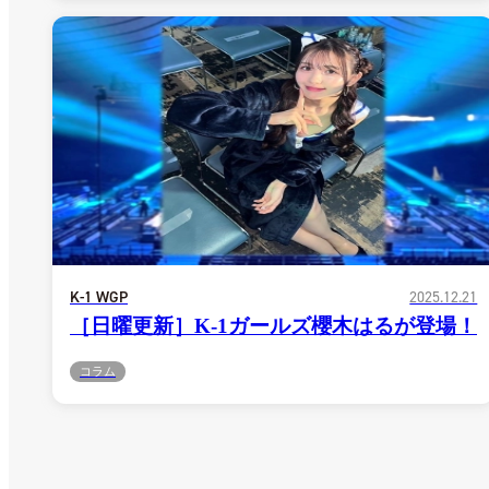
K-1 WGP
2025.12.21
［日曜更新］K-1ガールズ櫻木はるが登場！
コラム