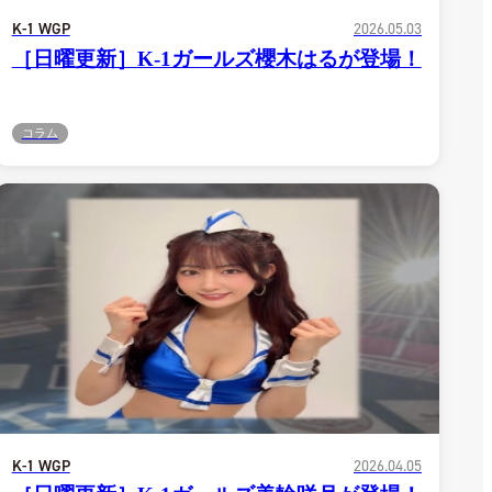
K-1 WGP
2026.05.03
［日曜更新］K-1ガールズ櫻木はるが登場！
コラム
一覧
X(JP)
K-1 WGP
2026.04.05
X(Krush)
X(アマチュア大会)