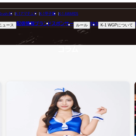
COLUMN
Krush-EX
K-1アマチュア
K-1甲子園
K-1 AWARDS
配信情報
ブランド
スポンサー
SNS
ニュース
ルール
K-1 WGP
について
コラム