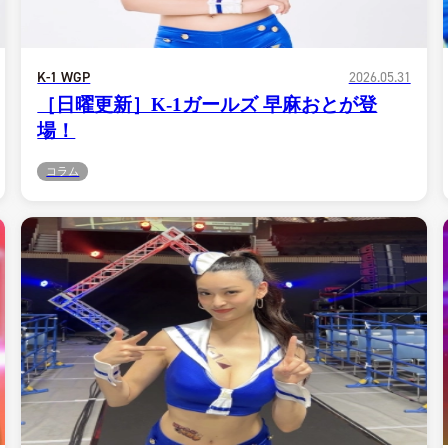
K-1 WGP
2026.05.31
［日曜更新］K-1ガールズ 早麻おとが登
場！
コラム