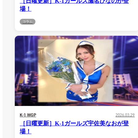
［日曜更新］K-1ガールズ瀬名ひなのが登
場！
コラム
K-1 WGP
2026.03.29
［日曜更新］K-1ガールズ宇佐美なおが登
場！