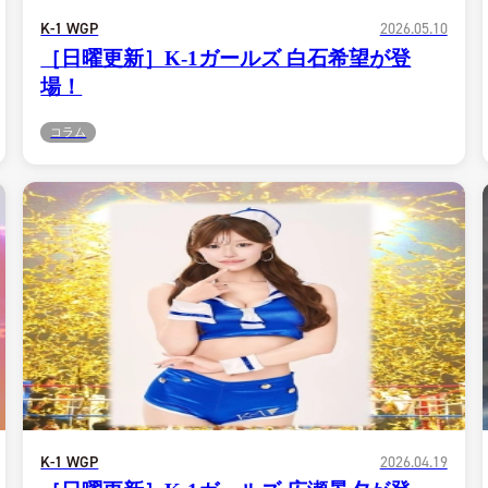
K-1 WGP
2026.05.10
［日曜更新］K-1ガールズ 白石希望が登
場！
コラム
総合トップ
K-1 WGP
K-1 WGP
2026.04.19
Krush
Krush-EX