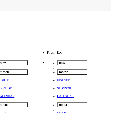
Krush-EX
news
news
match
match
IGHTER
FIGHTER
PONSOR
SPONSOR
ALENDAR
CALENDAR
about
about