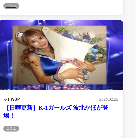
コラム
K-1 WGP
2026.02.22
［日曜更新］K-1ガールズ 波北かほが登
場！
コラム