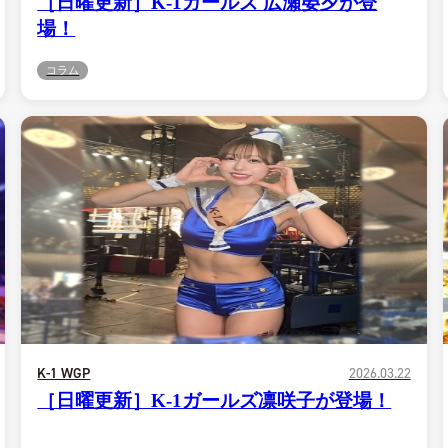
［日曜更新］K-1ガールズ 広瀬晏夕が登
K-1
アマチュ
場！
K-1
甲子園・
K-1 AWAR
K-
コラム
1.SHOP
ズ
K-
（
1.SHOP
ト
ギャラリー（
ー）
ギャラリー（写
ギャラリー（動
K-1
（K
GYM
ム）
K-
（フ
1.CLUB
ブ）
K-1 WGP
ル
K-1 WGP
2026.03.22
［日曜更新］K-1ガールズ凛咲子が登場！