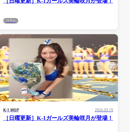
［日曜更新］K-1ガールズ美輪咲月が登場！
ア
Instagram(JP)
カレッジ
TikTok(JP)
DS
LINE(JP)
（グッ
Youtube(JP)
コラム
）
Facebook(JP)
チケッ
X(En)
）
Instagram(EN)
ポスタ
Youtube(EN)
Podcast(EN)
真）
weibo(CH)
画）
Official site(EN)
-1ジ
ァンクラ
K-1 WGP
とは
■ ガールズ
K-
ガール
1
ズ
公式ルー
K-1 WGP
2026.03.15
［日曜更新］K-1ガールズ美輪咲月が登場！