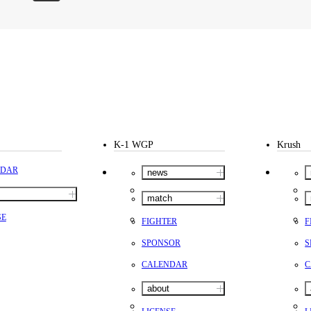
K-1 WGP
Krush
NDAR
news
match
SE
FIGHTER
F
SPONSOR
S
CALENDAR
C
about