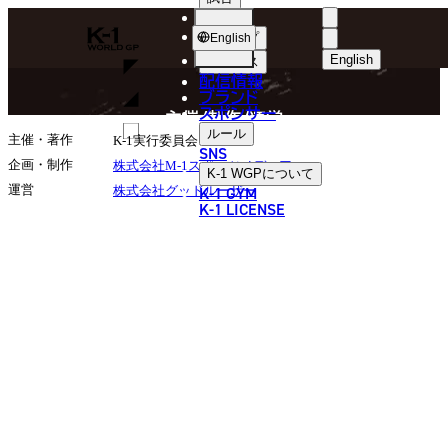
選手
COMPANY
K-
ショップ
English
1
English
ニュース
配信情報
日本語
WGP
ブランド
スポンサー
主催/制作/運営
English
ルール
主催・著作
K-1実行委員会
SNS
한국어
企画・制作
株式会社M-1スポーツメディア
K-1 WGP
について
K-1 GYM
運営
株式会社グッドルーザー
中文（简体
K-1 LICENSE
中文（繁體
ไทย
العربية