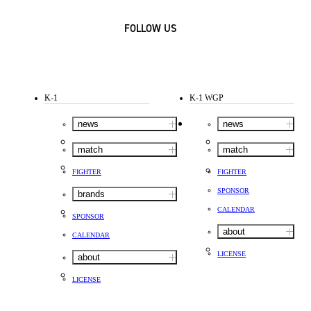
FOLLOW US
K-1
K-1 WGP
news
news
match
match
FIGHTER
FIGHTER
SPONSOR
brands
CALENDAR
SPONSOR
about
CALENDAR
LICENSE
about
LICENSE