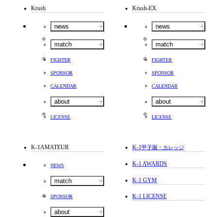
Krush
Krush-EX
news
news
match
match
FIGHTER
FIGHTER
SPONSOR
SPONSOR
CALENDAR
CALENDAR
about
about
LICENSE
LICENSE
K-1AMATEUR
K-1
甲子園・カレッジ
K-1 AWARDS
NEWS
K-1 GYM
match
K-1 LICENSE
SPONSOR
about