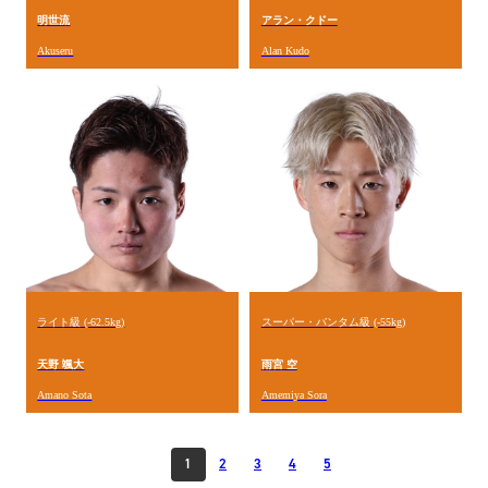
明世流
アラン・クドー
Akuseru
Alan Kudo
ライト級 (-62.5kg)
スーパー・バンタム級 (-55kg)
天野 颯大
雨宮 空
Amano Sota
Amemiya Sora
1
2
3
4
5