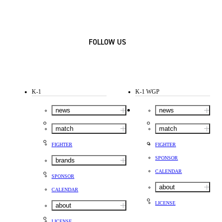
FOLLOW US
K-1
K-1 WGP
news
news
match
match
FIGHTER
FIGHTER
SPONSOR
brands
CALENDAR
SPONSOR
about
CALENDAR
LICENSE
about
LICENSE