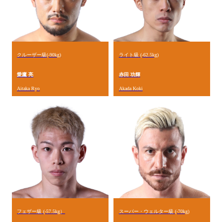
クルーザー級(-90kg)
ライト級 (-62.5kg)
愛鷹 亮
赤田 功輝
Aitaka Ryo
Akada Koki
フェザー級 (-57.5kg）
スーパー・ウェルター級 (-70kg)