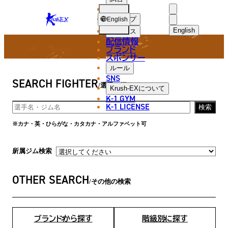
選手
FIGHTER
KRUSH-
ショップ
English
EX
English
ニュース
配信情報
日本語
ブランド
スポンサー
選手
English
ルール
SNS
SEARCH FIGHTER
한국어
選手を探す
Krush-EX
について
K-1 GYM
中文（简体
K-1 LICENSE
検索
中文（繁體
※カナ・英・ひらがな・カタカナ・アルファベット可
ไทย
所属ジム検索
العربية
OTHER SEARCH
その他の検索
ブランドから探す
階級別に探す