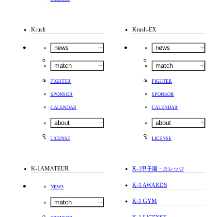
Krush
Krush-EX
news
news
match
match
FIGHTER
FIGHTER
SPONSOR
SPONSOR
CALENDAR
CALENDAR
about
about
LICENSE
LICENSE
K-1AMATEUR
K-1
甲子園・カレッジ
K-1 AWARDS
NEWS
K-1 GYM
match