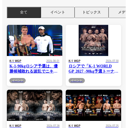
全て
イベント
トピックス
メデ
K-1 WGP
2026.08.01
K-1 WGP
2026.07.30
K-1-90kgロシア予選は、優
ロシアで「K-1 WORLD
勝候補敗れる波乱でニキー
GP 2027 -90kg予選トーナメ
タ・ココシュが制覇！＝
ント」開催！12月の最終予
イベント
イベント
8.1『K-1 WORLD GP 2027
選へ勝ち進むのは誰だ？＝
-90kg in Yekaterinburg』
8.1エカテリンブルグ
K-1 WGP
2026.07.28
K-1 WGP
2026.07.25