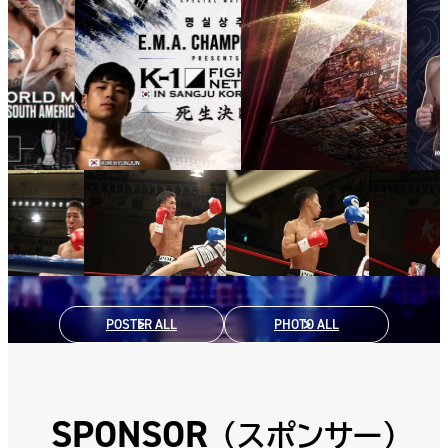
ツ
（オ
ー
ロ
ラ
ver
ホ
ワ
イ
ト
POSTER ALL
PHOTO ALL
SPONSOR
（スポンサー）