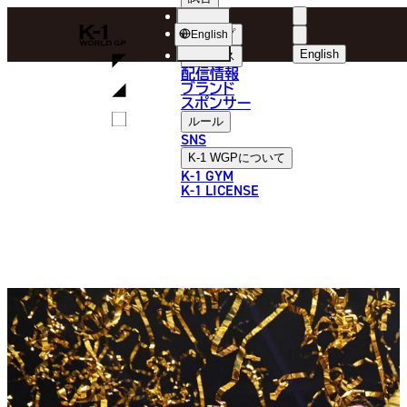
選手
K-
ショップ
English
1
English
ニュース
配信情報
日本語
WGP
ブランド
スポンサー
English
ルール
SNS
한국어
K-1 WGP
について
K-1 GYM
中文（简体
K-1 LICENSE
中文（繁體
ไทย
العربية