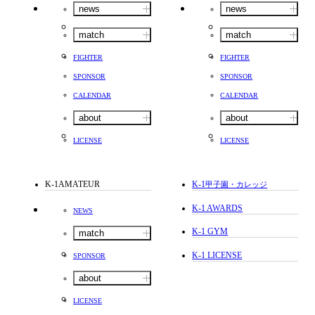
news
news
match
match
FIGHTER
FIGHTER
SPONSOR
SPONSOR
CALENDAR
CALENDAR
about
about
LICENSE
LICENSE
K-1AMATEUR
K-1
甲子園・カレッジ
K-1 AWARDS
NEWS
K-1 GYM
match
K-1 LICENSE
SPONSOR
about
LICENSE