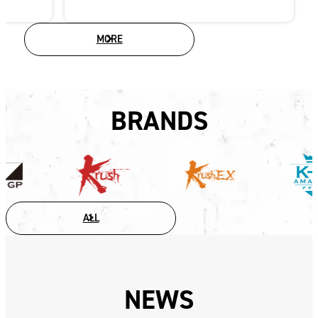
MORE
MEDIA INFORMATION
BRANDS
Krush
Krush-
K-
EX
1
amateur
ALL
NEWS