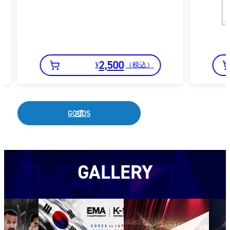
2,500
¥
（税込）
K-
【ロ
1
ゴ】
ロ
ICE
GOODS
ゴ
タ
ド
オ
ラ
ル
GALLERY
イ
T
シ
ャ