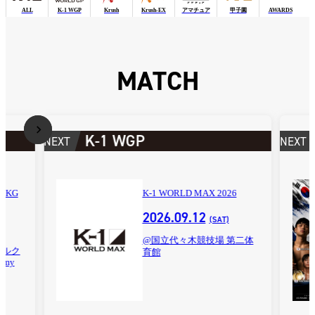
ALL
K-1 WGP
Krush
Krush-EX
アマチュア
甲子園
AWARDS
MATCH
K-1 WGP
NEXT
NEXT
90KG
K-1 WORLD MAX 2026
2026.09.12
(SAT)
@国立代々木競技場 第二体
ブルク
育館
demy