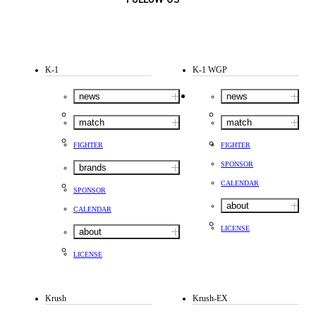
K-1
K-1 WGP
news
news
match
match
FIGHTER
FIGHTER
SPONSOR
brands
CALENDAR
SPONSOR
about
CALENDAR
LICENSE
about
LICENSE
Krush
Krush-EX