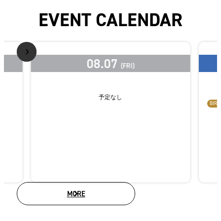
EVENT CALENDAR
08.07
(FRI)
予定なし
BIRT
MORE
CALENDARS