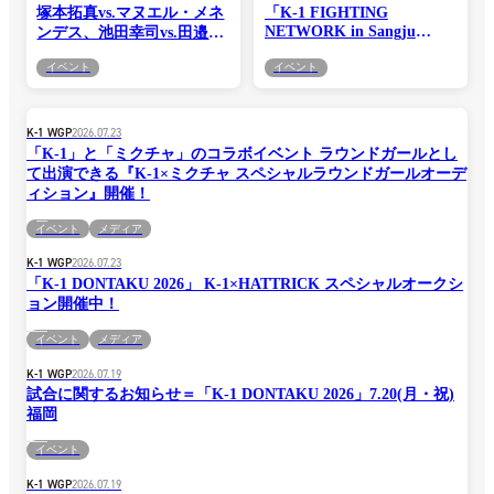
塚本拓真vs.マヌエル・メネ
「K-1 FIGHTING
NETWORK in Sangju
ンデス、池田幸司vs.田邉謙
Korea 2026」が9月19日に開
心の2試合が決定！＝9・12
イベント
イベント
催 日韓対抗戦・3対3が決
K-1代々木第二
定！日本から小田尋久、大
石昌輝、原田闘鬼が参戦！
K-1 WGP
2026.07.23
「K-1」と「ミクチャ」のコラボイベント ラウンドガールとし
て出演できる『K-1×ミクチャ スペシャルラウンドガールオーデ
ィション』開催！
イベント
メディア
K-1 WGP
2026.07.23
「K-1 DONTAKU 2026」 K-1×HATTRICK スペシャルオークシ
ョン開催中！
イベント
メディア
K-1 WGP
2026.07.19
試合に関するお知らせ＝「K-1 DONTAKU 2026」7.20(月・祝)
福岡
イベント
K-1 WGP
2026.07.19