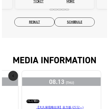
TICKET
MORE
K-1 WORLD MAX 2026
RESULT
SCHEDULE
MEDIA INFORMATION
08.13
(THU)
テレビ朝日
)
【大久保琉唯出演】全力坂 (25:52～)