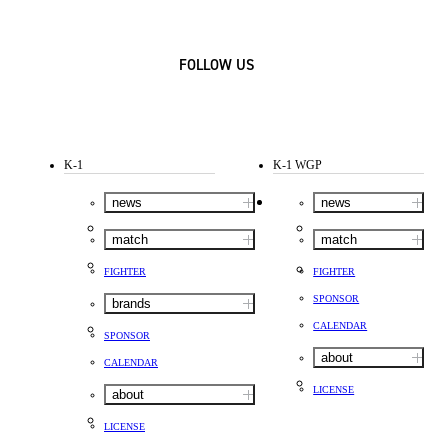
FOLLOW US
K-1
K-1 WGP
news
news
match
match
FIGHTER
FIGHTER
SPONSOR
brands
CALENDAR
SPONSOR
about
CALENDAR
LICENSE
about
LICENSE