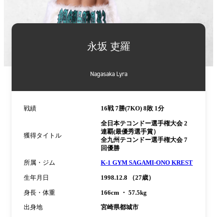
詳
細
永坂 吏羅
情
報
Nagasaka Lyra
戦績
16戦 7勝(7KO) 8敗 1分
全日本テコンドー選手権大会 2
連覇(最優秀選手賞）
獲得タイトル
全九州テコンドー選手権大会 7
回優勝
所属・ジム
K-1 GYM SAGAMI-ONO KREST
生年月日
1998.12.8 （27歳）
身長・体重
166cm ・ 57.5kg
出身地
宮崎県都城市