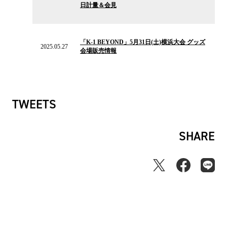
日計量＆会見
ス
2025.05.27
の
「K-1 BEYOND」5月31日(土)横浜大会 グッズ
ニ
2025.05.27
会場販売情報
ュ
ー
ス
TWEETS
SHARE