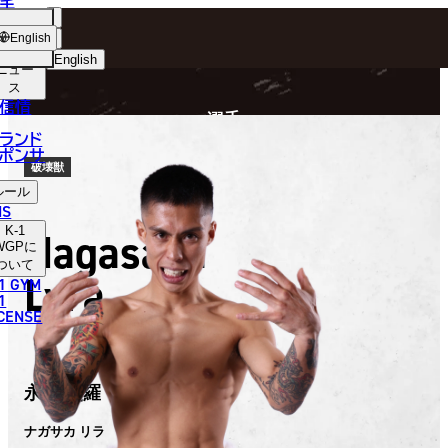
手
FIGHTER
ショッ
English
プ
English
ニュー
ス
日本語
P
信情
選手
English
ランド
ポンサ
한국어
破壊獣
ルール
中文（简体）
NS
K-1
Nagasaka
中文（繁體）
WGP
に
ついて
Lyra
1 GYM
ไทย
1
ICENSE
العربية
永坂 吏羅
ナガサカ リラ