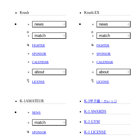
Krush
Krush-EX
news
news
match
match
FIGHTER
FIGHTER
SPONSOR
SPONSOR
CALENDAR
CALENDAR
about
about
LICENSE
LICENSE
K-1AMATEUR
K-1
甲子園・カレッジ
K-1 AWARDS
NEWS
K-1 GYM
match
K-1 LICENSE
SPONSOR