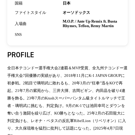
国籍
日本
ファイトスタイル
オーソドックス
M.O.P. / Ante Up Remix ft. Busta
入場曲
Rhymes, Teflon, Remy Martin
SNS
PROFILE
全日本テコンドー選手権大会2連覇＆MVP受賞、全九州テコンドー選
手権大会7回優勝の実績があり、2018年11月にK-1 JAPAN GROUPに
初参戦。2戦目で璃明武に敗れるも、20年3月の“狂拳”迅をKOで再
起。21年7月の紫苑から、三井大揮、吉岡ビギン、内田晶を破り4連
勝を飾る。23年7月のKrushスーパーバンタム級タイトルマッチで王
者・璃明武に挑むも、判定負け。9月のK-1では池田幸司とダウンを
奪い合う激闘を繰り広げ、KO勝ちとなった。25年2月の石田龍大に
判定負けも、レオナ・ペタスの反乱軍RibelLion（リベリオン）に入
り、大久保琉唯を猛烈に批判して話題になった。[2025年4月7日現