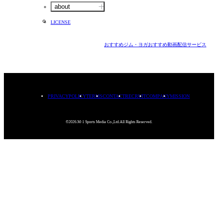
about
LICENSE
おすすめジム・ヨガ
おすすめ動画配信サービス
PRIVACYPOLICY
TERMS
CONTACT
RECRUIT
COMPANY
MISSION
©2026.M-1 Sports Media Co.,Ltd.All Rights Reserved.