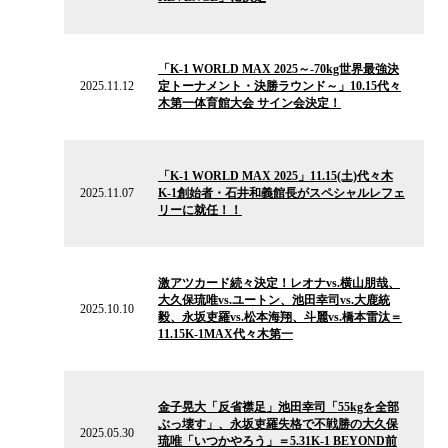
ー
ス
2025.11.12
の
「K-1 WORLD MAX 2025～-70kg世界最強決
ニ
2025.11.12
定トーナメント・決勝ラウンド～」10.15代々
ュ
木第一体育館大会 サイン会決定！
ー
ス
2025.11.07
の
「K-1 WORLD MAX 2025」11.15(土)代々木
ニ
2025.11.07
K-1創始者・石井和義館長がスペシャルレフェ
ュ
リーに就任！！
ー
ス
2025.10.10
の
激アツカード続々決定！レオナvs.横山朋哉、
ニ
大久保琉唯vs.ユートン、池田幸司vs.大鹿統
ュ
2025.10.10
毅、永坂吏羅vs.松本海翔、斗麗vs.橋本雷汰＝
ー
11.15K-1MAX代々木第一
ス
2025.05.30
の
金子晃大「反省襟足」池田幸司「55kgを全部
ニ
ぶっ壊す」、永坂吏羅失格で不戦勝の大久保
ュ
2025.05.30
琉唯「いつかやろう」＝5.31K-1 BEYOND前
ー