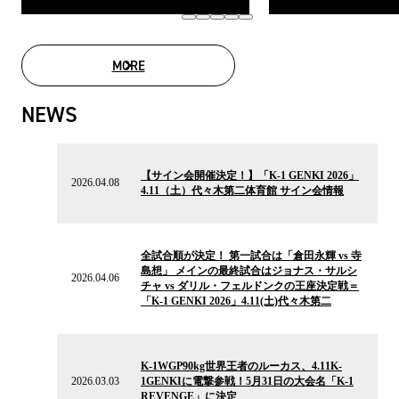
MORE
MOVIE LIST
NEWS
2026.04.08
の
【サイン会開催決定！】「K-1 GENKI 2026」
ニ
2026.04.08
4.11（土）代々木第二体育館 サイン会情報
ュ
ー
ス
2026.04.06
の
全試合順が決定！ 第一試合は「倉田永輝 vs 寺
ニ
島想」 メインの最終試合はジョナス・サルシ
ュ
2026.04.06
チャ vs ダリル・フェルドンクの王座決定戦＝
ー
「K-1 GENKI 2026」4.11(土)代々木第二
ス
2026.03.03
の
K-1WGP90kg世界王者のルーカス、4.11K-
ニ
2026.03.03
1GENKIに電撃参戦！5月31日の大会名「K-1
ュ
REVENGE」に決定