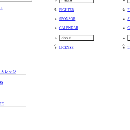
match
SE
FIGHTER
F
SPONSOR
S
CALENDAR
C
about
LICENSE
L
・カレッジ
DS
SE