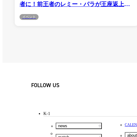
者に！前王者のレミー・パラが王座返上＝
9・12 K-1代々木第二
イベント
FOLLOW US
K-1
CALE
news
about