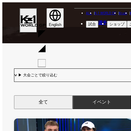
ALL
K-1 WORLD GP
Krush
K-
選手
試合
ショップ
1
English
WGP
全て
イベント