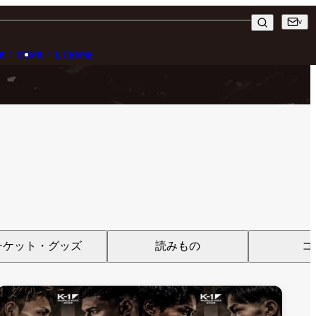
K-1 GYM
K-1 LICENSE
チケット・グッズ
読みもの
コ