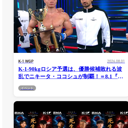
K-1 WGP
2026.08.01
K-1-90kgロシア予選は、優勝候補敗れる波
乱でニキータ・ココシュが制覇！＝8.1『K-
1 WORLD GP 2027 -90kg in
イベント
Yekaterinburg』