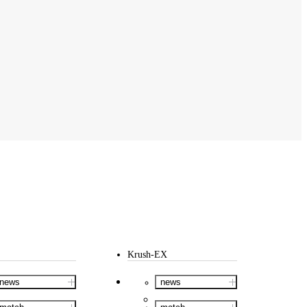
Krush-EX
news
news