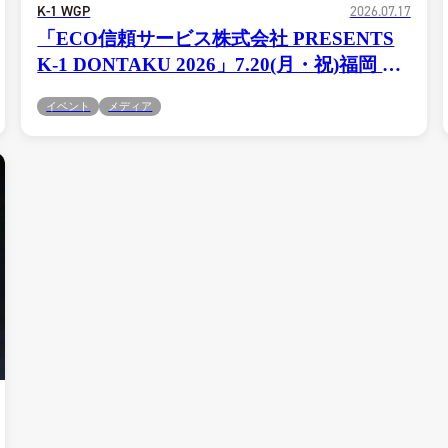
コラム
K-1 WGP
2026.07.17
「ECO信頼サービス株式会社 PRESENTS
K-1 DONTAKU 2026」7.20(月・祝)福岡 K-
1非公認キャラクター・タロー＆「ゆるバー
イベント
メディア
ス 2024」優勝のちくワン撮影会決定！