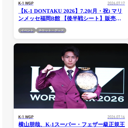
K-1 WGP
2026.07.17
【K-1 DONTAKU 2026】7.20(月・祝) マリ
ンメッセ福岡B館 【後半戦シート】販売決
定！
イベント
チケット・グッズ
K-1 WGP
2026.07.16
横山朋哉、K-1スーパー・フェザー級正規王