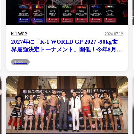
総合トップ
K-1 WGP
Krush
Krush-EX
K-1
アマチュ
K-1 WGP
2026.07.19
K-1
甲子園・
K-1 AWAR
2027年に「K-1 WORLD GP 2027 -90kg世
K-
1.SHOP
ズ
界最強決定トーナメント」開催！今年8月か
K-
（
ら7つの国と地域で世界予選実施
1.SHOP
ト
ギャラリー（
イベント
ー）
ギャラリー（写
ギャラリー（動
K-1
（K
GYM
ム）
K-
（フ
1.CLUB
ブ）
K-1 WGP
ル