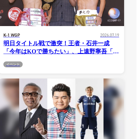
一覧
X(JP)
X(Krush)
X(アマチュア大会)
ア
Instagram(JP)
K-1 WGP
2026.07.19
カレッジ
TikTok(JP)
DS
LINE(JP)
明日タイトル戦で激突！王者・石井一成
（グッ
Youtube(JP)
）
Facebook(JP)
「今年はKOで勝ちたい」、上遠野寧吾「ア
チケッ
X(En)
ウェーは逆に燃える」＝7.20 K-1
）
Instagram(EN)
ポスタ
Youtube(EN)
イベント
DONTAKU
Podcast(EN)
真）
weibo(CH)
画）
Official site(EN)
-1ジ
ァンクラ
K-1 WGP
とは
■ ガールズ
K-
ガール
1
ズ
公式ルー