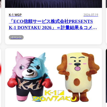
K-1 WGP
2026.07.19
「ECO信頼サービス株式会社PRESENTS
K-1 DONTAKU 2026」＝計量結果＆コメン
ト（7.20＝日、福岡・マリンメッセ福岡B
イベント
館）2026.07.19
試合日程
試合結果
チケット
グッズ
全て
イベント
トピックス
メディア
チケット・グッズ
読みもの