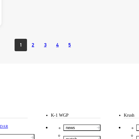
1
2
3
4
5
K-1 WGP
Krush
NDAR
news