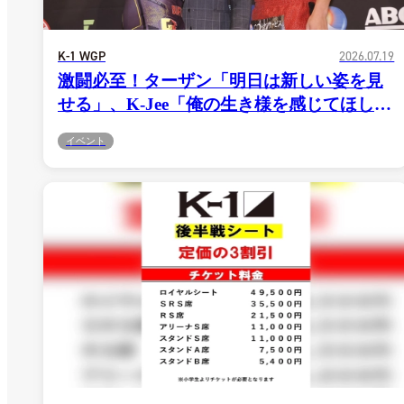
K-1 WGP
2026.07.19
激闘必至！ターザン「明日は新しい姿を見
せる」、K-Jee「俺の生き様を感じてほし
い」＝7.20 K-1 DONTAKU
イベント