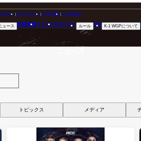
NEWS
Krush-EX
K-1アマチュア
K-1甲子園
K-1 AWARDS
配信情報
ブランド
スポンサー
SNS
ニュース
ルール
K-1 WGP
について
ニュース
トピックス
メディア