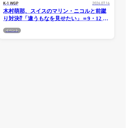
K-1 WGP
2026.07.16
木村萌那、スイスのマリン・ニコルと前蹴
り対決⁉「違うもなを見せたい」＝9・12 K-
1代々木第二
イベント