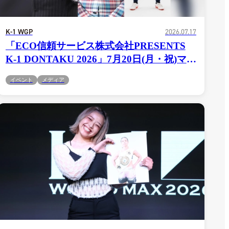
K-1 WGP
2026.07.17
「ECO信頼サービス株式会社PRESENTS
K-1 DONTAKU 2026」7月20日(月・祝)マリ
ンメッセ福岡B館大会 ゲスト主演陣が決
イベント
メディア
定！