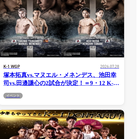
K-1 WGP
2026.07.28
塚本拓真vs.マヌエル・メネンデス、池田幸
司vs.田邉謙心の2試合が決定！＝9・12 K-1
代々木第二
イベント