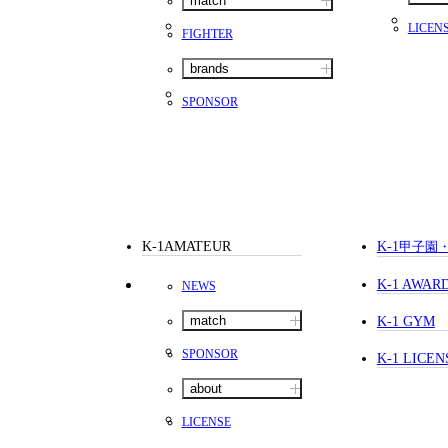
match
LICEN
FIGHTER
brands
SPONSOR
K-1AMATEUR
K-1
甲子園
K-1 AWAR
NEWS
match
K-1 GYM
SPONSOR
K-1 LICEN
about
LICENSE