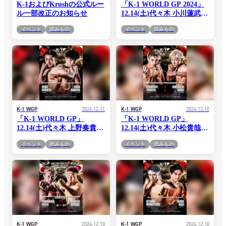
K-1およびKrushの公式ルー
「K-1 WORLD GP 2024」
ル一部改正のお知らせ
12.14(土)代々木 小川蓮武 vs
瀧 コメント公開！「自分の
イベント
読みもの
イベント
読みもの
スタイルの良さを明確に出
す。」(小川)vs「まだまだ
関西にもおもろい選手おる
なって思わせたいです！」
(瀧)
K-1 WGP
2024.12.11
K-1 WGP
2024.12.10
「K-1 WORLD GP」
「K-1 WORLD GP」
12.14(土)代々木 上野奏貴 vs
12.14(土)代々木 小松貴哉 vs
上田咲也 コメント公開！
関口功誠 コメント公開！
イベント
読みもの
イベント
読みもの
「K-1そして、格闘技に対
「相手に思うようにさせな
する覚悟を皆さんに魅せま
い」(小松)vs「 相手に何も
す。」(上野)vs「僕だけが
させず勝ちます」(関口)
目立つような試合をして勝
ちます。」(上田)
K-1 WGP
2024.12.10
K-1 WGP
2024.12.10