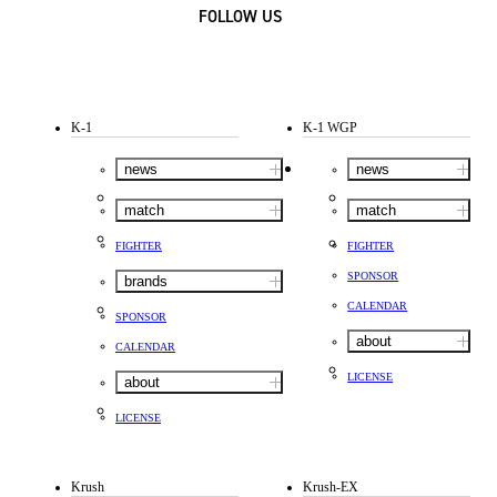
FOLLOW US
K-1
K-1 WGP
news
news
match
match
FIGHTER
FIGHTER
SPONSOR
brands
CALENDAR
SPONSOR
about
CALENDAR
LICENSE
about
LICENSE
Krush
Krush-EX