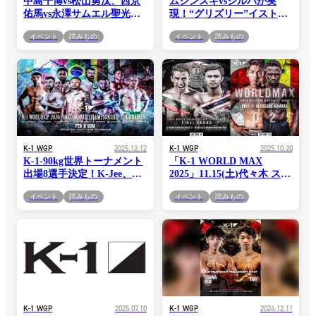
中島千博vs松山勇汰、西京
ムシンスキvsシルバが実
佑馬vs永澤サムエル聖光、
現！“グリズリー”イストラ
倉田永輝vs齊藤龍之介の日
テ襲来、最強ツインズのカ
イベント
読みもの
イベント
読みもの
本人対決3試合が決定！＝
マラも再登場＝「K-1
「K-1 WORLD GP 2026」
WORLD GP 2026」2.8(日)
2.8(日)代々木
代々木
K-1 WGP
2025.12.12
K-1 WGP
2025.10.20
K-1-90kg世界トーナメント
「K-1 WORLD MAX
出場8選手決定！K-Jee、サ
2025」11.15(土)代々木 スト
ッタリ、ロシア強豪コズロ
ーヤンの対戦相手がRWS王
イベント
読みもの
イベント
読みもの
フ、カザフの超新星らが
者・ヘラクレスに決定！ ワ
続々参戦＝「K-1 WORLD
ンマッチでアルフォセヌ
GP 2026」2.8(日)代々木
ー・カマラの双子の兄弟が
参戦、璃久と対戦！
K-1 WGP
2025.07.10
K-1 WGP
2024.12.11