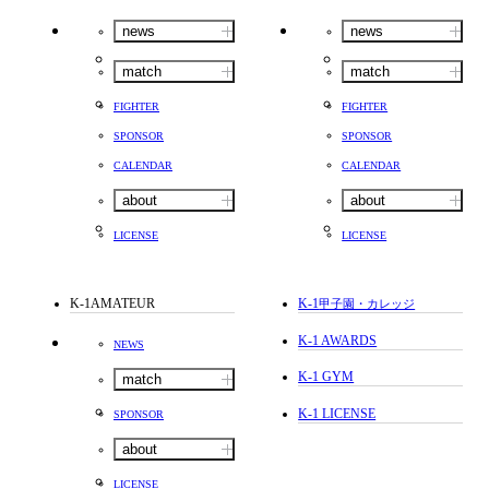
news
news
match
match
FIGHTER
FIGHTER
SPONSOR
SPONSOR
CALENDAR
CALENDAR
about
about
LICENSE
LICENSE
K-1AMATEUR
K-1
甲子園・カレッジ
K-1 AWARDS
NEWS
K-1 GYM
match
K-1 LICENSE
SPONSOR
about
LICENSE