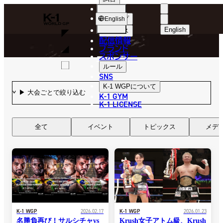
選手
NEWS
K-
ショップ
English
1
English
ニュース
配信情報
日本語
WGP
ブランド
スポンサー
ニュース
English
ルール
SNS
한국어
K-1 WGP
について
K-1 GYM
中文（简体
K-1 LICENSE
中文（繁體
全て
イベント
トピックス
メデ
ไทย
العربية
K-1 WGP
2026.02.17
K-1 WGP
2026.01.23
名勝負再び！サルシチャvs
Krush女子アトム級、Krush