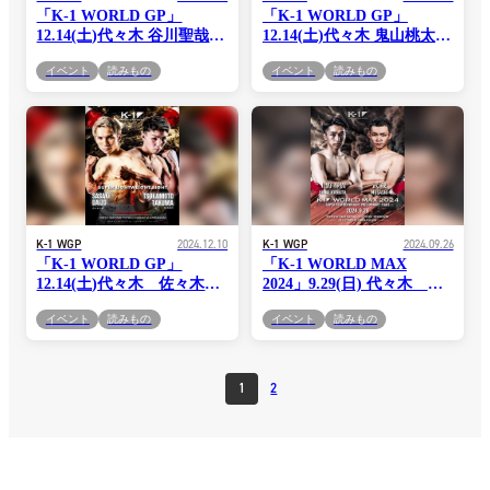
「K-1 WORLD GP」
「K-1 WORLD GP」
12.14(土)代々木 谷川聖哉 vs
12.14(土)代々木 鬼山桃太朗
実方宏介 コメント公開！
vs 池田幸司 コメント公開！
イベント
読みもの
イベント
読みもの
「世界と戦っていけるかを
「今大会でベストバウト､
見てほしい」(谷川)vs「3度
ベストKOと言われるよう
チャンスを貰ってる選手が
な試合を」(鬼山)vs「王者
勝ってもおもしろくないと
になる存在だということを
思うので1Rからぶっ倒しま
示したい」(池田)
す」(実方)
K-1 WGP
2024.12.10
K-1 WGP
2024.09.26
「K-1 WORLD GP」
「K-1 WORLD MAX
12.14(土)代々木 佐々木大
2024」9.29(日) 代々木 上
蔵 vs 塚本拓真 コメント公
野奏貴 vs 武蔵コメント公
イベント
読みもの
イベント
読みもの
開！「アーティスティック
開！「その時の閃きと直感
な戦いを見てほしい」(佐々
を信じます」(上野)vs「レ
木)vs「覚悟、殺気、執念を
フェリーが割って入ってく
見せます」(塚本)
るような倒し方をする。」
1
2
(武蔵)