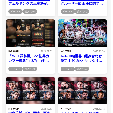
フェルドンクの王座決定
クルーザー級王座に関する
戦、シルバvsカマラの異次
お知らせ
イベント
読みもの
イベント
読みもの
元対決、マチャドvsイスト
ラテの3大タイトルマッチ
実施へ＝「K-1 GENKI
2026」4.11(土)代々木第二
K-1 WGP
2026.01.01
K-1 WGP
2025.12.26
「WLF武林風.555“世界カ
K-1-90kg世界T組み合わせ
ンフー盛典”」2.7(土)中
決定！ K-Jeeとサッタリが
国・河南省鄭州市 天野颯大
初戦で激突、“精密機械”コ
イベント
読みもの
イベント
読みもの
の中国遠征が決定！ スーパ
ズロフは“超新星”コシエフ
ーファイトでウェイ・ウェ
と潰し合い＝「K-1
イヤンと対戦
WORLD GP 2026」2.8(日)
代々木
K-1 WGP
2025.12.17
K-1 WGP
2025.12.13