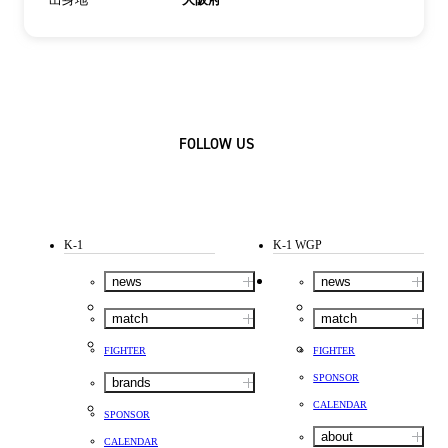
出身地
大阪府
FOLLOW US
K-1
K-1 WGP
news
news
match
match
FIGHTER
FIGHTER
SPONSOR
brands
CALENDAR
SPONSOR
about
CALENDAR