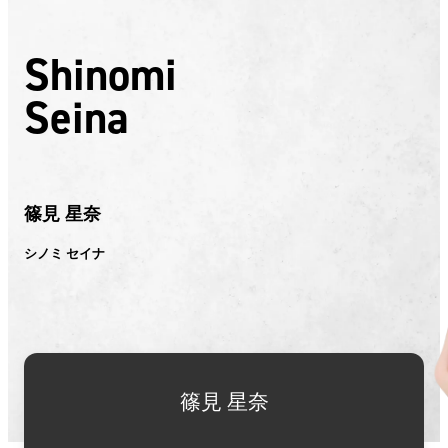
Shinomi
Seina
篠見 星奈
シノミ セイナ
篠見 星奈