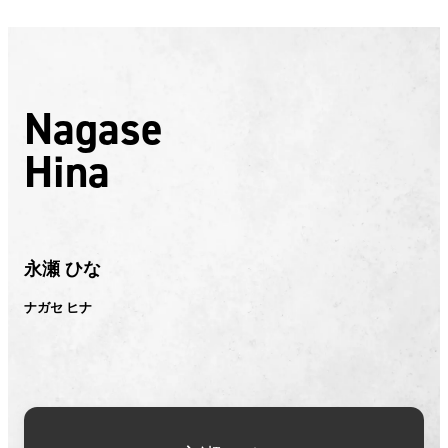
Nagase
Hina
永瀬 ひな
ナガセ ヒナ