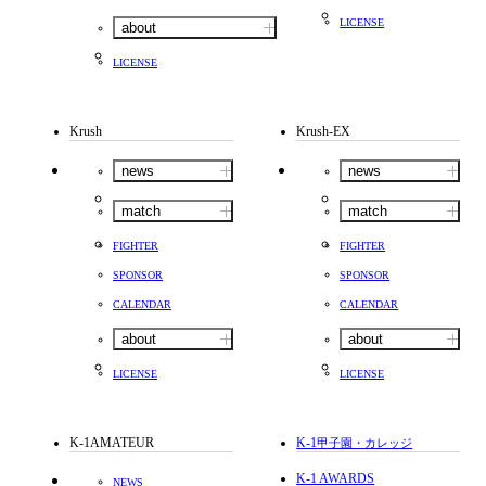
LICENSE
about
LICENSE
Krush
Krush-EX
news
news
match
match
FIGHTER
FIGHTER
SPONSOR
SPONSOR
CALENDAR
CALENDAR
about
about
LICENSE
LICENSE
K-1AMATEUR
K-1
甲子園・カレッジ
K-1 AWARDS
NEWS