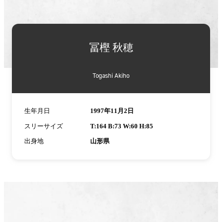
冨樫 秋穂
Togashi Akiho
生年月日
1997年11月2日
スリーサイズ
T:164 B:73 W:60 H:85
出身地
山形県