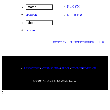
K-1 GYM
match
K-1 LICENSE
SPONSOR
about
LICENSE
おすすめジム・ヨガ
おすすめ動画配信サービス
PRIVACYPOLICY
TERMS
CONTACT
RECRUIT
COMPANY
MISSION
©2026.M-1 Sports Media Co.,Ltd.All Rights Reserved.
;