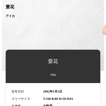
愛花
アイカ
愛花
Aika
生年月日
2002年5月3日
スリーサイズ
T:160 B:88 W:58 H:83