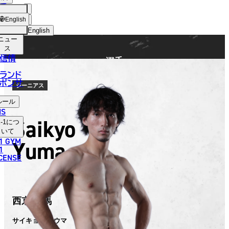
手
FIGHTER
ショッ
English
プ
English
ニュー
日本語
ス
信情
選手
English
ランド
ポンサ
한국어
ジーニアス
ルール
中文（简体）
NS
Saikyo
-1
につ
中文（繁體）
いて
1 GYM
Yuma
ไทย
1
ICENSE
العربية
西京 佑馬
サイキョウ ユウマ