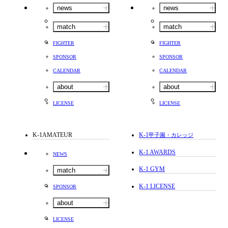
news
news
match
match
FIGHTER
FIGHTER
SPONSOR
SPONSOR
CALENDAR
CALENDAR
about
about
LICENSE
LICENSE
K-1AMATEUR
K-1
甲子園・カレッジ
K-1 AWARDS
NEWS
K-1 GYM
match
K-1 LICENSE
SPONSOR
about
LICENSE