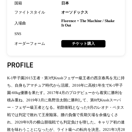
国籍
日本
ファイトスタイル
オーソドックス
Florence + The Machine / Shake
入場曲
It Out
SNS
オーダーフォーム
チケット購入
PROFILE
K-1甲子園2015王者・第3代Krushフェザー級王者の西京春馬を兄に持
ち、自身もアマチュア時代から活躍。2016年に高校1年生でK-1甲子
園-60kg優勝を果たす。2017年4月のプロデビューから着実に勝利を
積み重ね、2019年3月に島野浩太朗に勝利して、第8代Krushスーパ
ー・フェザー級王者となる。初防衛戦となった9月のレオナ・ペタス
戦では判定で敗れて王座陥落。腰の負傷で長期欠場を余儀なくさ
れ、2020年9月の横山朋哉戦でも判定負けを喫した。キャリア初の連
敗を味わうことになったが、ライト級への転向を決意。2021年3月28