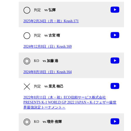
判定
vs 弘輝
2025年2月24日（月・祝）Krush.171
判定
vs 古宮 晴
2024年12月8日（日）Krush.169
KO
vs 加藤 港
2024年8月18日（日）Krush.164
判定
vs 里見 柚己
2022年8月11日（木・祝）ECO信頼サービス株式会社
PRESENTS K-1 WORLD GP 2022 JAPAN～K-1フェザー級世
界最強決定トーナメント～
KO
vs 増井 侑輝