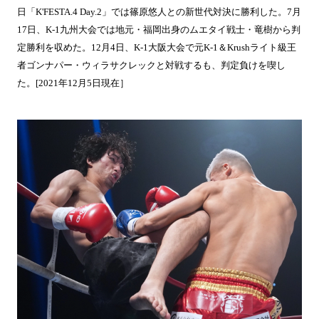
日「K'FESTA.4 Day.2」では篠原悠人との新世代対決に勝利した。7月
17日、K-1九州大会では地元・福岡出身のムエタイ戦士・竜樹から判
定勝利を収めた。12月4日、K-1大阪大会で元K-1＆Krushライト級王
者ゴンナパー・ウィラサクレックと対戦するも、判定負けを喫し
た。[2021年12月5日現在］