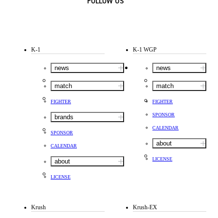
FOLLOW US
K-1
K-1 WGP
news
news
match
match
FIGHTER
FIGHTER
SPONSOR
brands
CALENDAR
SPONSOR
about
CALENDAR
LICENSE
about
LICENSE
Krush
Krush-EX