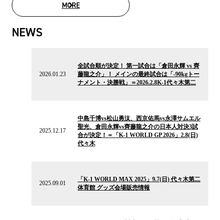
MORE
MOVIE LIST
NEWS
2026.01.23
の
全試合順が決定！ 第一試合は「倉田永輝 vs 齊
ニ
2026.01.23
藤龍之介」！ メインの最終試合は「-90kgトー
ュ
ナメント・決勝戦」＝2026.2.8K-1代々木第二
ー
ス
2025.12.17
の
中島千博vs松山勇汰、西京佑馬vs永澤サムエル
ニ
聖光、倉田永輝vs齊藤龍之介の日本人対決3試
ュ
2025.12.17
合が決定！＝「K-1 WORLD GP 2026」2.8(日)
ー
代々木
ス
2025.09.01
の
「K-1 WORLD MAX 2025」9.7(日) 代々木第二
ニ
2025.09.01
体育館 グッズ会場販売情報
ュ
ー
ス
2025.08.25
の