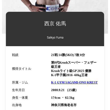
詳
細
西京 佑馬
情
報
Saikyo Yuma
戦績
21戦 14勝(5KO) 7敗 0分
第8代Krushスーパー・フェザー
級王者
獲得タイトル
Krushライト級GP 2025 優勝
K-1甲子園2016 -60kg王者
所属・ジム
K-1 GYM SAGAMI-ONO KREST
生年月日
2000.9.21 （25歳）
身長・体重
174cm ・ 62.5kg
出身地
神奈川県海老名市