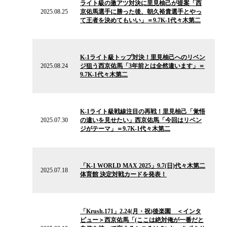
ライト級の激アツ対決に里見柚己が提案「西
ニ
2025.08.25
京佑馬選手に勝った後、朝久裕貴選手とやっ
ュ
て王者を決めてもいい」＝9.7K-1代々木第二
ー
ス
2025.08.24
の
K-1ライト級トップ対決！里見柚己へのリベン
ニ
2025.08.24
ジ狙う西京佑馬「3年前とは全然違います」＝
ュ
9.7K-1代々木第二
ー
ス
2025.07.30
の
K-1ライト級戦線注目の再戦！里見柚己「覚悟
ニ
2025.07.30
の違いを見せたい」西京佑馬「今回はリベン
ュ
ジがテーマ」＝9.7K-1代々木第二
ー
ス
2025.07.18
の
「K-1 WORLD MAX 2025」9.7(日)代々木第二
ニ
2025.07.18
体育館 決定対戦カードを発表！
ュ
ー
ス
2025.02.19
の
「Krush.171」2.24(月・祝)後楽園 ＜インタ
ニ
ビュー＞西京佑馬「(ここは絶対俺が一番だと
ュ