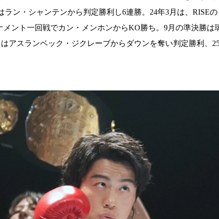
試合日程
はラン・シャンテンから判定勝利し6連勝。24年3月は、RIS
試合結果
トーナメント一回戦でカン・メンホンからKO勝ち。9月の準決勝
月はアスランベック・ジクレーブからダウンを奪い判定勝利、25
チケット
グッズ
全て
イベント
トピックス
メディア
チケット・グッズ
読みもの
コラム