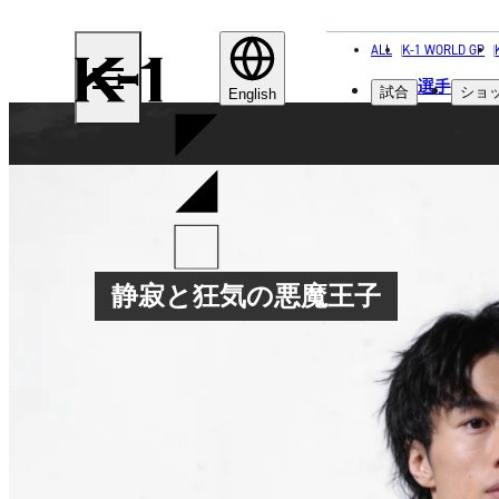
ALL
K-1 WORLD GP
K-
選手
試合
ショ
1
English
静寂と狂気の悪魔王子