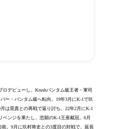
）
Facebook(JP)
チケッ
X(En)
）
Instagram(EN)
ポスタ
Youtube(EN)
Podcast(EN)
真）
weibo(CH)
画）
Official site(EN)
-1ジ
ァンクラ
K-1
の理念
K-1
とは
K-1 WGP
とは
Krush
とは
Krush-EX
とは
K-1
アマチュアとは
公式ルー
K-
甲子園・カレッジ
1
とは
ルール
K-1 AWARDS
とは
公式ルー
■ ガールズ
プロデビューし、Krushバンタム級王者・軍司
ガールズ一
アルー
覧
パー・バンタム級へ転向。19年3月にK-1で玖
K-
ガール
カレッジ
1
ズ
月は晃貴との再戦で返り討ち。22年2月にK-1
Krush
ガー
ルズ
ベンジを果たし、悲願のK-1王座戴冠。6月
し初防衛。9月に玖村将史との3度目の対戦で、延長