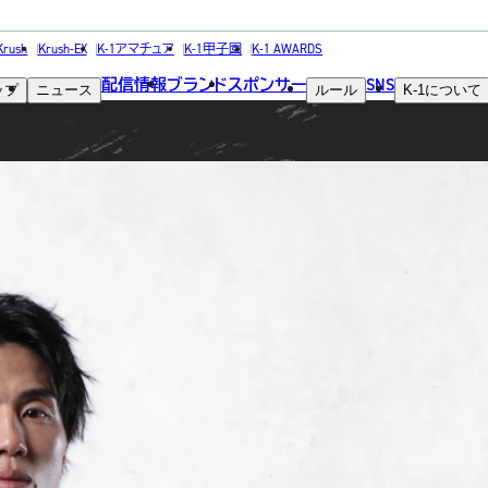
FIGHTER
Krush
Krush-EX
K-1アマチュア
K-1甲子園
K-1 AWARDS
配信情報
ブランド
スポンサー
SNS
ップ
ニュース
ルール
K-1
について
選手