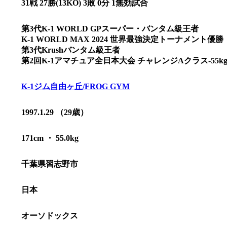
31戦 27勝(13KO) 3敗 0分 1無効試合
第3代K-1 WORLD GPスーパー・バンタム級王者
K-1 WORLD MAX 2024 世界最強決定トーナメント優勝
第3代Krushバンタム級王者
第2回K-1アマチュア全日本大会 チャレンジAクラス-55k
K-1ジム自由ヶ丘/FROG GYM
1997.1.29 （29歳）
171cm ・ 55.0kg
千葉県習志野市
総合トップ
K-1 WGP
Krush
Krush-EX
日本
K-1
アマチュ
K-1
甲子園・
K-1 AWAR
オーソドックス
K-