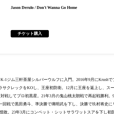
1.SHOP
ズ
K-
（
Jason Derulo / Don't Wanna Go Home
1.SHOP
ト
ギャラリー（
ー）
ギャラリー（写
ギャラリー（動
K-1
（K
チケット購入
GYM
ム）
K-
（フ
1.CLUB
ブ）
K-1 WGP
ル
Krush公式
Krush-EX
1ジム三軒茶屋シルバーウルフに入門。2016年9月にKrushで
ル
K-1アマチュ
ラサクレックをKOし、王座初防衛。12月に王座を返上し、スー
ル
K-1甲子園・
対戦してプロ初黒星。21年3月の鬼山桃太朗戦で再起戦勝利。9
ルール
一回戦で黒田勇斗、準決勝で璃明武を下し、決勝で玖村将史にリ
鈴木真彦に惜敗。23年3月にコンペット・シットサラワットスアを下