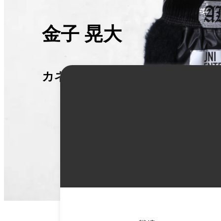
金子 晃大
カネコ アキヒロ
詳
細
情
報