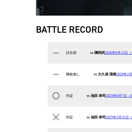
BATTLE RECORD
試合前
vs 璃明武
2026年9月12日（
勝敗無し
vs 大久保 琉唯
2026年2
判定
vs 池田 幸司
2025年9月7日
判定
vs 池田 幸司
2025年5月31日