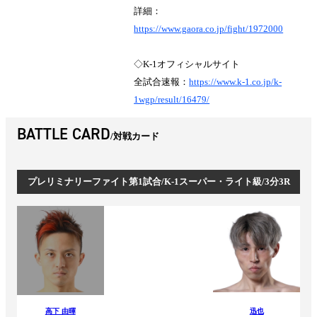
詳細：
https://www.gaora.co.jp/fight/1972000
◇K-1オフィシャルサイト
全試合速報：
https://www.k-1.co.jp/k-
1wgp/result/16479/
BATTLE CARD
対戦カード
プレリミナリーファイト第1試合/K-1スーパー・ライト級/3分3R
高下 由暉
迅也