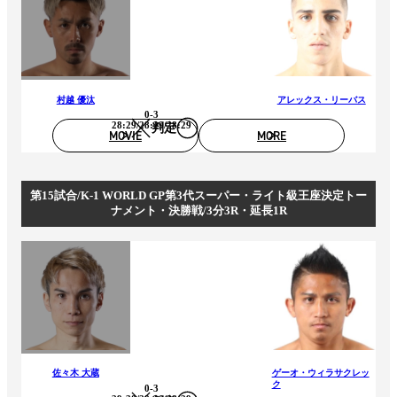
村越 優汰
アレックス・リーバス
0-3
28:29/28:29/28:29
判定
MOVIE
MORE
第15試合/K-1 WORLD GP第3代スーパー・ライト級王座決定トー
ナメント・決勝戦/3分3R・延長1R
佐々木 大蔵
ゲーオ・ウィラサクレッ
ク
0-3