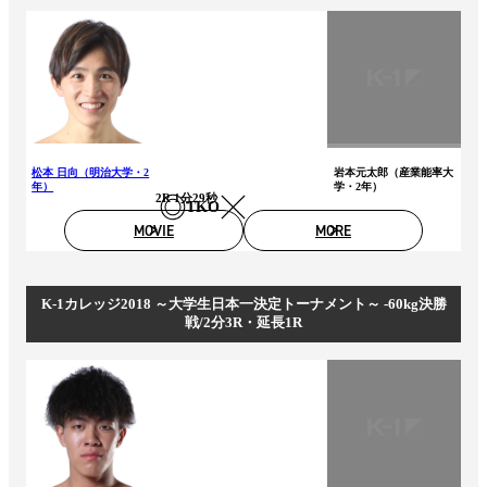
松本 日向（明治大学・2
岩本元太郎（産業能率大
年）
学・2年）
2R 1分29秒
TKO
MOVIE
MORE
K-1カレッジ2018 ～大学生日本一決定トーナメント～ -60kg決勝
戦/2分3R・延長1R