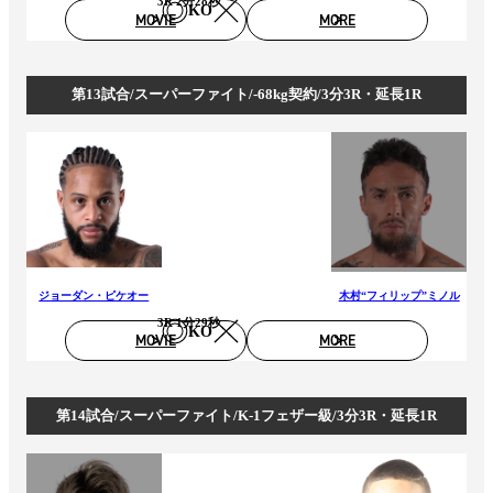
3R 2分28秒
KO
MOVIE
MORE
第13試合/スーパーファイト/-68kg契約/3分3R・延長1R
ジョーダン・ピケオー
木村“フィリップ”ミノル
3R 1分29秒
KO
MOVIE
MORE
第14試合/スーパーファイト/K-1フェザー級/3分3R・延長1R