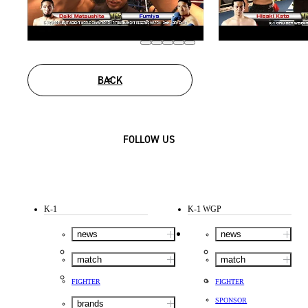
BACK
FOLLOW US
K-1
K-1 WGP
news
news
match
match
FIGHTER
FIGHTER
SPONSOR
brands