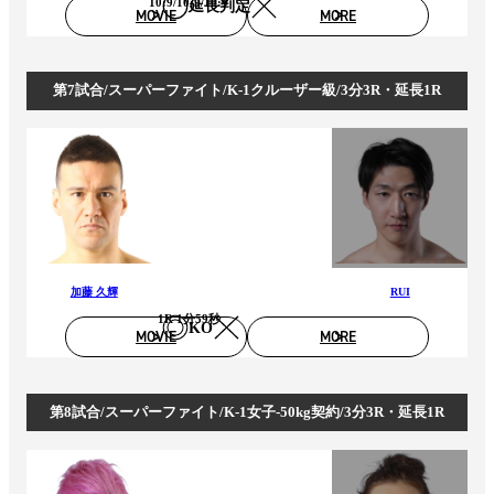
10:9/10:9/10:9
延長判定
MOVIE
MORE
第7試合/スーパーファイト/K-1クルーザー級/3分3R・延長1R
加藤 久輝
RUI
1R 1分59秒
KO
MOVIE
MORE
第8試合/スーパーファイト/K-1女子-50kg契約/3分3R・延長1R