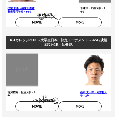
提髪 和希（神奈川柔道
下地涼（拓殖大学・4
整復専門学校・1年）
年）
3R 1分25秒
KO
MOVIE
MORE
K-1カレッジ2018 ～大学生日本一決定トーナメント～ -65kg決勝
戦/2分3R・延長1R
古河拓実（明治大学・3
山本 真一郎（同志社大
年）
学・2年）
0-3
27:29/28:29/28:30
判定
MOVIE
MORE