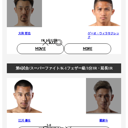
大和 哲也
ゲーオ・ウィラサクレッ
ク
1R 1分32秒
KO
MOVIE
MORE
第6試合/スーパーファイト/K-1フェザー級/3分3R・延長1R
江川 優生
覇家斗
3-0