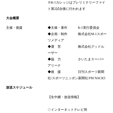
※K-1カレッジはプレリミナリーファイ
ト第2試合後に行われます
大会概要
主催・後援
◆主催・著作 K-1実行委員会
◆企画・制作 株式会社M-1スポー
ツメディア
◆運 営 株式会社グッドル
ーザー
◆協 力 さいたまスーパー
アリーナ
◆後 援 日刊スポーツ新聞
社/スポーツニッポン新聞社/FM NACK5
放送スケジュール
【生中継・放送情報】
◇インターネットテレビ局