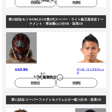
判定
MOVIE
MORE
第10試合/K-1 WORLD GP第3代スーパー・ライト級王座決定トー
ナメント・準決勝(2)/3分3R・延長1R
左右田 泰臣
ゲーオ・ウィラサクレッ
ク
0-3
9:10/9:10/9:10
延長判定
MOVIE
MORE
第11試合/スーパーファイト/K-1ウェルター級/3分3R・延長1R