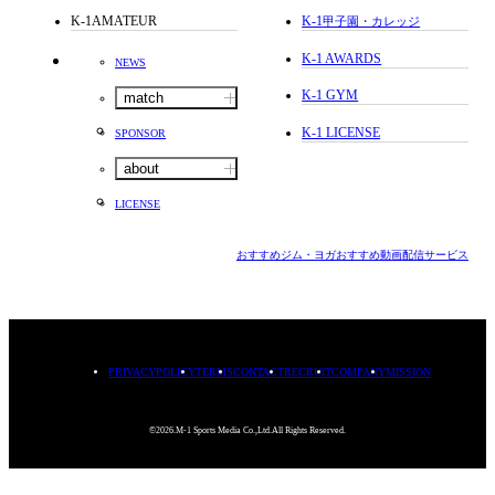
K-1AMATEUR
K-1
甲子園・カレッジ
K-1 AWARDS
NEWS
K-1 GYM
match
K-1 LICENSE
SPONSOR
about
LICENSE
おすすめジム・ヨガ
おすすめ動画配信サービス
PRIVACYPOLICY
TERMS
CONTACT
RECRUIT
COMPANY
MISSION
©2026.M-1 Sports Media Co.,Ltd.All Rights Reserved.