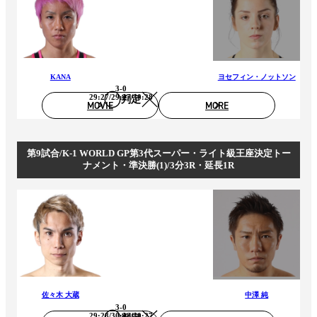
KANA
ヨセフィン・ノットソン
3-0
29:27/29:27/30:28
判定
MOVIE
MORE
第9試合/K-1 WORLD GP第3代スーパー・ライト級王座決定トー
ナメント・準決勝(1)/3分3R・延長1R
佐々木 大蔵
中澤 純
3-0
29:28/30:28/30:27