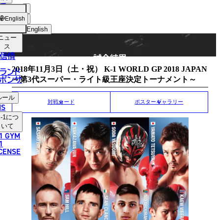
手
MATCH RESULT
ショッ
English
プ
English
ニュー
日本語
ス
信情
試合結果
English
2018年11月3日（土・祝） K-1 WORLD GP 2018 JAPAN
ランド
ポンサ
～第3代スーパー・ライト級王座決定トーナメント～
한국어
ルール
中文（简体）
対戦カード
ポスターギャラリー
NS
-1
につ
中文（繁體）
いて
1 GYM
ไทย
1
ICENSE
العربية