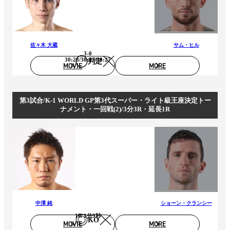
佐々木 大蔵
サム・ヒル
3-0
30:28/30:27/30:27
判定
MOVIE
MORE
第3試合/K-1 WORLD GP第3代スーパー・ライト級王座決定トー
ナメント・一回戦(2)/3分3R・延長1R
中澤 純
ショーン・クランシー
1R 1分9秒
KO
MOVIE
MORE