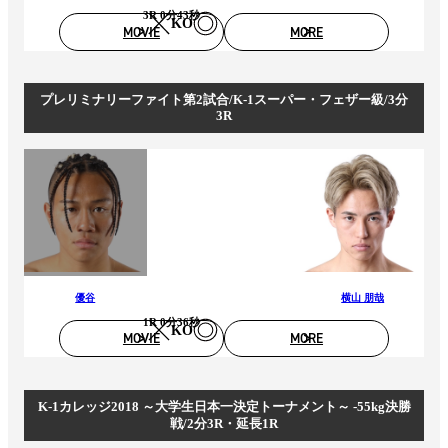
3R 0分43秒
KO
MOVIE
MORE
プレリミナリーファイト第2試合/K-1スーパー・フェザー級/3分
3R
優谷
横山 朋哉
1R 0分36秒
KO
MOVIE
MORE
K-1カレッジ2018 ～大学生日本一決定トーナメント～ -55kg決勝
戦/2分3R・延長1R