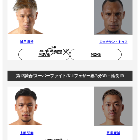
城戸 康裕
ジョナサン・トゥフ
3-0
30:28/30:27/30:28
判定
MOVIE
MORE
第12試合/スーパーファイト/K-1フェザー級/3分3R・延長1R
卜部 弘嵩
芦澤 竜誠