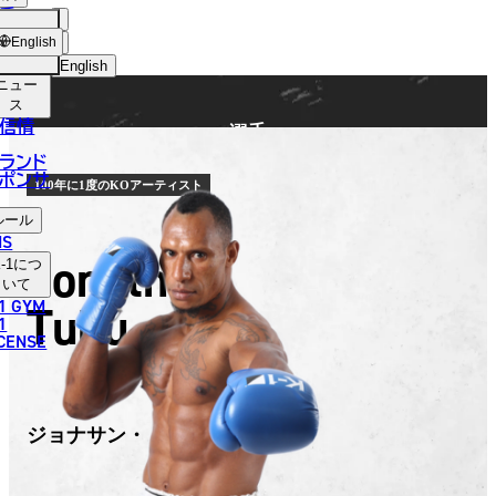
手
FIGHTER
ショッ
English
プ
English
ニュー
日本語
ス
信情
選手
English
ランド
ポンサ
한국어
100年に1度のKOアーティスト
ルール
中文（简体）
NS
Jonathan
-1
につ
中文（繁體）
いて
1 GYM
Tuhu
ไทย
1
ICENSE
العربية
ジョナサン・トゥフ