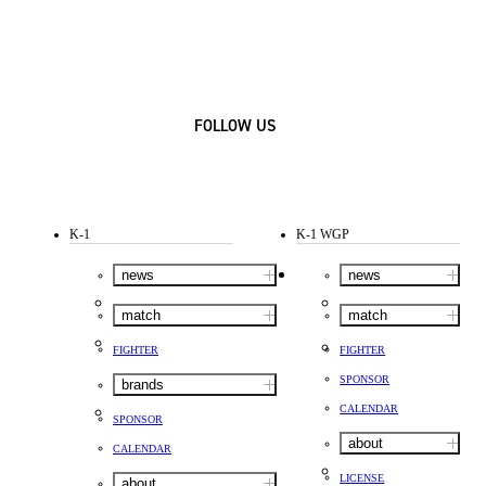
FOLLOW US
K-1
K-1 WGP
news
news
match
match
FIGHTER
FIGHTER
SPONSOR
brands
CALENDAR
SPONSOR
about
CALENDAR
LICENSE
about