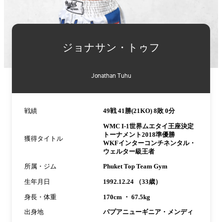
詳
細
ジョナサン・トゥフ
情
報
Jonathan Tuhu
戦績
49戦 41勝(21KO) 8敗 0分
WMC I-1世界ムエタイ王座決定
トーナメント2018準優勝
獲得タイトル
WKFインターコンチネンタル・
ウェルター級王者
所属・ジム
Phuket Top Team Gym
生年月日
1992.12.24 （33歳）
身長・体重
170cm ・ 67.5kg
出身地
パプアニューギニア・メンディ