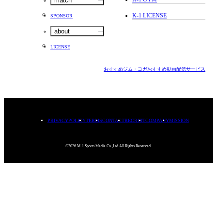
match
K-1 LICENSE
SPONSOR
about
LICENSE
おすすめジム・ヨガ
おすすめ動画配信サービス
PRIVACYPOLICY
TERMS
CONTACT
RECRUIT
COMPANY
MISSION
©2026.M-1 Sports Media Co.,Ltd.All Rights Reserved.