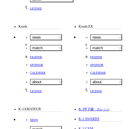
LICENSE
Krush
Krush-EX
news
news
match
match
FIGHTER
FIGHTER
SPONSOR
SPONSOR
CALENDAR
CALENDAR
about
about
LICENSE
LICENSE
K-1AMATEUR
K-1
甲子園・カレッジ
K-1 AWARDS
NEWS
K-1 GYM