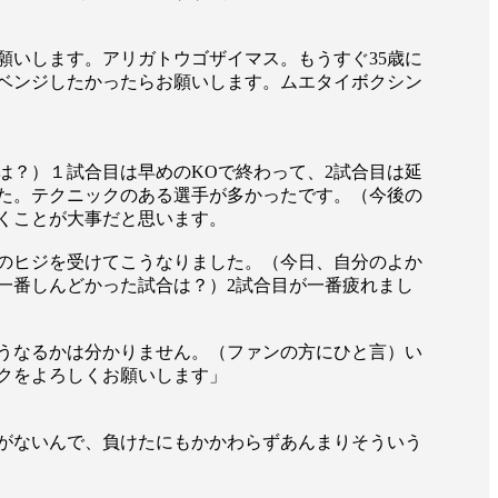
願いします。アリガトウゴザイマス。もうすぐ35歳に
ベンジしたかったらお願いします。ムエタイボクシン
は？）１試合目は早めのKOで終わって、2試合目は延
た。テクニックのある選手が多かったです。（今後の
くことが大事だと思います。
のヒジを受けてこうなりました。（今日、自分のよか
一番しんどかった試合は？）2試合目が一番疲れまし
どうなるかは分かりません。（ファンの方にひと言）い
一覧
クをよろしくお願いします」
X(JP)
X(Krush)
X(アマチュア大会)
ア
Instagram(JP)
がないんで、負けたにもかかわらずあんまりそういう
カレッジ
TikTok(JP)
DS
LINE(JP)
（グッ
Youtube(JP)