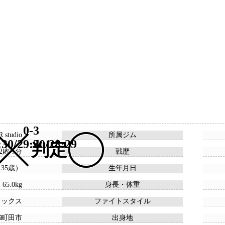
0-3
 studio
所属ジム
:30/29:30/28:29
判定
22敗 1分
戦歴
 （35歳）
生年月日
 65.0kg
身長・体重
ドックス
ファイトスタイル
都町田市
出身地