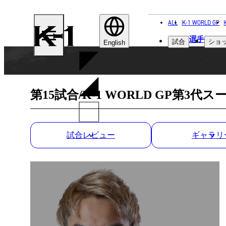
ALL
K-1 WORLD GP
K-
選手
試合
ショ
1
English
第15試合/K-1 WORLD GP第
試合レビュー
ギャラリ