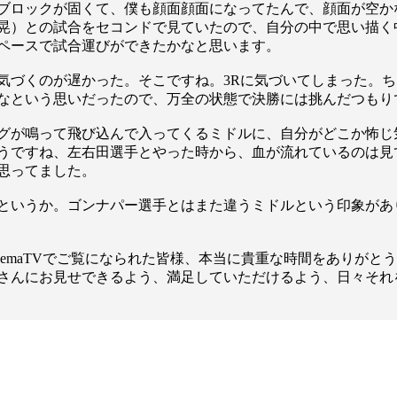
1.SHOP
ズ
ブロックが固くて、僕も顔面顔面になってたんで、顔面が空か
K-
（
晃）との試合をセコンドで見ていたので、自分の中で思い描く
1.SHOP
ト
ペースで試合運びができたかなと思います。
ギャラリー（
ー）
ギャラリー（写
づくのが遅かった。そこですね。3Rに気づいてしまった。ち
ギャラリー（動
なという思いだったので、万全の状態で決勝には挑んだつもり
K-1
（K
GYM
ム）
K-
（フ
グが鳴って飛び込んで入ってくるミドルに、自分がどこか怖じ
1.CLUB
ブ）
うですね、左右田選手とやった時から、血が流れているのは見
思ってました。
というか。ゴンナパー選手とはまた違うミドルという印象があ
K-1 WGP
ル
Krush公式
emaTVでご覧になられた皆様、本当に貴重な時間をありがと
Krush-EX
さんにお見せできるよう、満足していただけるよう、日々それ
ル
K-1アマチュ
ル
K-1甲子園・
ルール