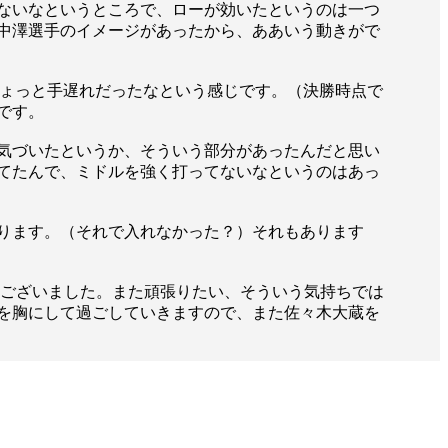
）
Facebook(JP)
ないなというところで、ローが効いたというのは一つ
チケッ
X(En)
中澤選手のイメージがあったから、ああいう動きがで
）
Instagram(EN)
ポスタ
Youtube(EN)
Podcast(EN)
真）
weibo(CH)
ょっと手遅れだったなという感じです。（決勝時点で
画）
Official site(EN)
です。
-1ジ
ァンクラ
気づいたというか、そういう部分があったんだと思い
K-1
の理念
てたんで、ミドルを強く打ってないなというのはあっ
K-1
とは
K-1 WGP
とは
Krush
とは
Krush-EX
とは
ります。（それで入れなかった？）それもあります
K-1
アマチュアとは
公式ルー
K-
甲子園・カレッジ
1
とは
ルール
うございました。また頑張りたい、そういう気持ちでは
K-1 AWARDS
とは
公式ルー
■ ガールズ
を胸にして過ごしていきますので、また佐々木大蔵を
ガールズ一
アルー
覧
K-
ガール
カレッジ
1
ズ
Krush
ガー
ルズ