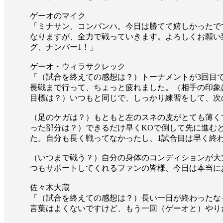
ゲーオのマイク
「ミナサン、コンバンハ。今日は勝てて嬉しかったで
なりますが、全力で戦っていきます。よろしくお願い
グ、ナンバー1！」
ゲーオ・ウィラサクレック
「（試合を終えての感想は？）トーナメントが3回目
長戦まで行って、ちょっと疲れました。（相手の印象
目標は？）いつもと同じで、しっかり練習をして、次
（足のケガは？）もともと左のスネの皮がとても薄く
った部分は？）できるだけ早くKOで倒して先に進む
た。自分も長く戦ってなかったし、1試合目は早く終
（いつまで戦う？）自分の身体のコンディションが大
つもサポートしてくれるファンの皆様、今日は本当に
佐々木大蔵
「（試合を終えての感想は？）長い一日が終わったな
言葉はよくないですけど、もう一回（ゲーオと）やり