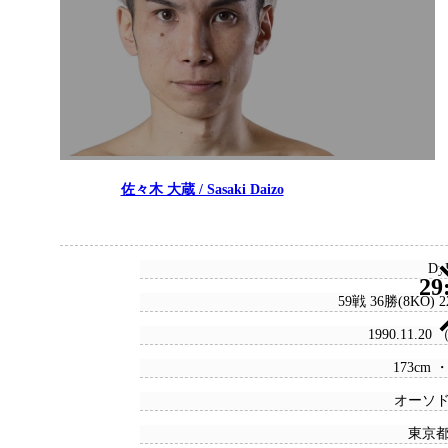
佐々木 大蔵 / Sasaki Daizo
DyR
29
59戦 36勝(8KO) 
1990.11.20
173cm ・
オーソ
東京