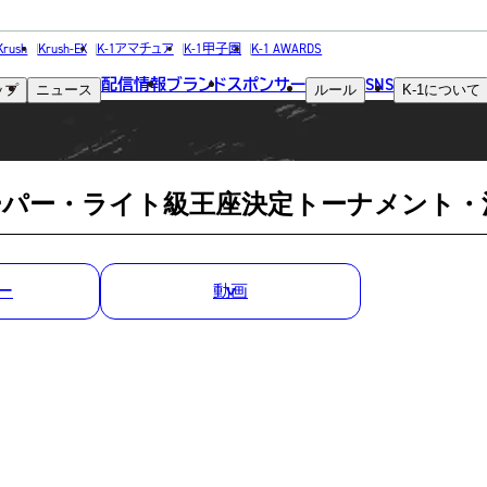
MATCH RESULT
Krush
Krush-EX
K-1アマチュア
K-1甲子園
K-1 AWARDS
配信情報
ブランド
スポンサー
SNS
ップ
ニュース
ルール
K-1
について
試合結果
3代スーパー・ライト級王座決定トーナメント・
ー
動画