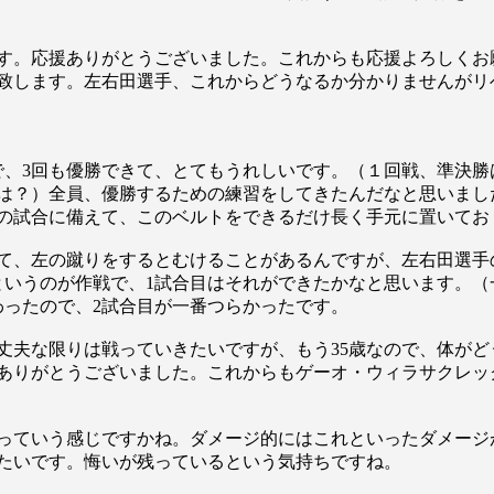
す。応援ありがとうございました。これからも応援よろしくお
致します。左右田選手、これからどうなるか分かりませんがリ
で、3回も優勝できて、とてもうれしいです。（１回戦、準決勝
は？）全員、優勝するための練習をしてきたんだなと思いまし
の試合に備えて、このベルトをできるだけ長く手元に置いてお
て、左の蹴りをするとむけることがあるんですが、左右田選手
というのが作戦で、1試合目はそれができたかなと思います。（
わったので、2試合目が一番つらかったです。
丈夫な限りは戦っていきたいですが、もう35歳なので、体が
総合トップ
ありがとうございました。これからもゲーオ・ウィラサクレッ
K-1 WGP
Krush
Krush-EX
K-1
アマチュ
っていう感じですかね。ダメージ的にはこれといったダメージ
K-1
甲子園・
たいです。悔いが残っているという気持ちですね。
K-1 AWAR
K-