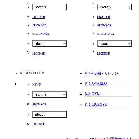
match
match
FIGHTER
FIGHTER
SPONSOR
SPONSOR
CALENDAR
CALENDAR
about
about
LICENSE
LICENSE
K-1AMATEUR
K-1
甲子園・カレッジ
K-1 AWARDS
NEWS
K-1 GYM
match
K-1 LICENSE
SPONSOR
about
LICENSE
おすすめジム・ヨガ
おすすめ動画配信サービス