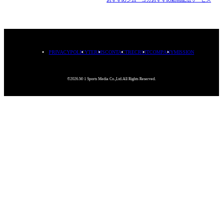
PRIVACYPOLICY
TERMS
CONTACT
RECRUIT
COMPANY
MISSION
©2026.M-1 Sports Media Co.,Ltd.All Rights Reserved.