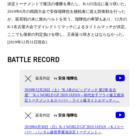
決定トーナメントで復活の優勝を果たし、K-1の頂点に返り咲いた。
2019年6月の両国大会で安保瑠輝也を挑戦者に迎え防衛戦を行った
が、延長戦の末に敗れベルトを失う。瑠輝也の希望もあり、12月の
K-1名古屋大会でダイレクトリマッチによるタイトルマッチが決定。
ここでも僅差の判定負けを喫し、王座返り咲きとはならなかった。
[2019年12月31日現在］
BATTLE RECORD
延長判定
vs 安保 瑠輝也
2019年12月28日（土）“K-1冬のビッグマッチ 第2弾 名古
屋”「K-1 WORLD GP 2019 JAPAN～初代女子フライ級王座決
定トーナメント＆スーパー・ライト級タイトルマッチ～」
延長判定
vs 安保 瑠輝也
2019年6月30日（日）K-1 WORLD GP 2019 JAPAN ～K-1スー
パー・バンタム級世界最強決定トーナメント～