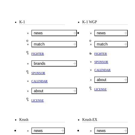
K-1
K-1 WGP
news
news
match
match
FIGHTER
FIGHTER
SPONSOR
brands
CALENDAR
SPONSOR
about
CALENDAR
LICENSE
about
LICENSE
Krush
Krush-EX
news
news