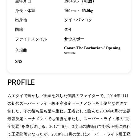
生年月日
1984.9.5 （41歳）
身長・体重
169cm ・ 65.0kg
出身地
タイ・バンコク
国籍
タイ
ファイトスタイル
サウスポー
Conan The Barbarian / Opening
入場曲
scenes
SNS
PROFILE
ムエタイで輝かしい実績を残した伝説のファイターで、2014年11月
の初代スーパー・ライト級王座決定トーナメントを圧倒的な強さで
制した。その後も勝ち星を重ね、王者として臨んだ2016年6月の世界
最強決定トーナメントでも優勝を果たし、スーパー・ライト級の“完
全制覇”を成し遂げる。2017年6月、3度目の防衛戦で野杁正明に敗れ
て王座陥落となったが、2018年11月の第3代スーパー・ライト級王座