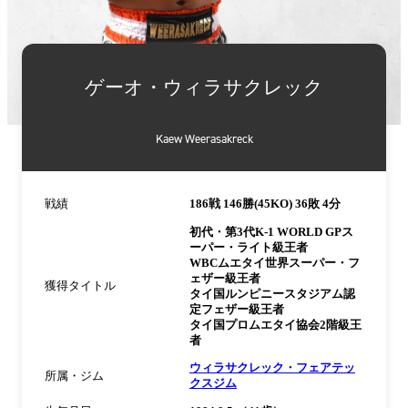
詳
細
ゲーオ・ウィラサクレック
情
報
Kaew Weerasakreck
戦績
186戦 146勝(45KO) 36敗 4分
初代・第3代K-1 WORLD GPス
ーパー・ライト級王者
WBCムエタイ世界スーパー・フ
ェザー級王者
獲得タイトル
タイ国ルンピニースタジアム認
定フェザー級王者
タイ国プロムエタイ協会2階級王
者
ウィラサクレック・フェアテッ
所属・ジム
クスジム