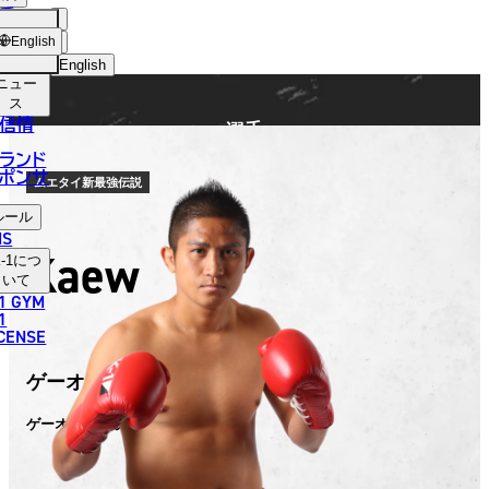
手
FIGHTER
ショッ
English
プ
English
ニュー
日本語
ス
信情
選手
English
ランド
ポンサ
한국어
ムエタイ新最強伝説
ルール
中文（简体）
NS
Kaew
-1
につ
中文（繁體）
いて
1 GYM
ไทย
1
ICENSE
العربية
ゲーオ・ウィラサクレック
ゲーオ・ウィラサクレック