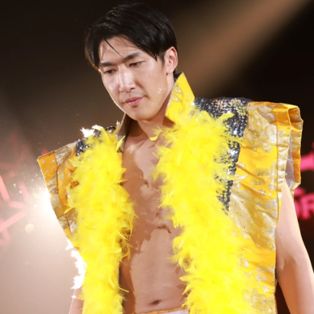
試合日程
試合結果
チケット
グッズ
全て
イベント
トピックス
メディア
チケット・グッズ
読みもの
コラム