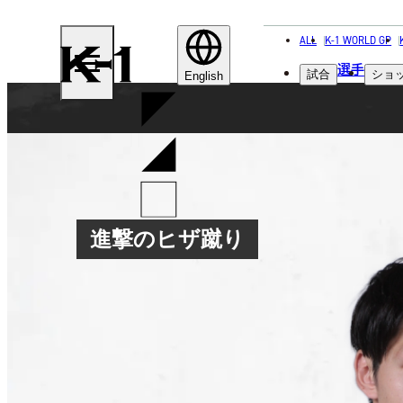
ALL
K-1 WORLD GP
K-
選手
試合
ショ
1
English
進撃のヒザ蹴り