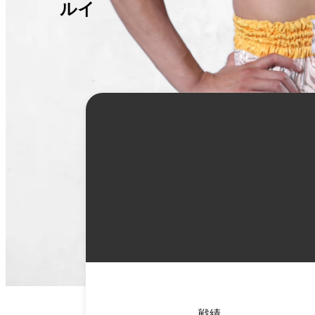
ルイ
詳
細
情
報
戦績