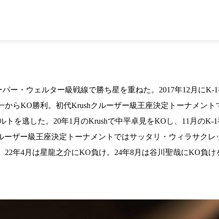
1.SHOP
ズ
K-
（
1.SHOP
ト
ギャラリー（
ー）
ギャラリー（写
ギャラリー（動
K-1
（K
GYM
ム）
K-
（フ
1.CLUB
ブ）
ーパー・ウェルター級戦線で勝ち星を重ねた。2017年12月にK-
からKO勝利。初代Krushクルーザー級王座決定トーナメン
ルトを逃した。20年1月のKrushで中平卓見をKOし、11月のK-1
K-1 WGP
ル
shクルーザー級王座決定トーナメントではサッタリ・ウィラサク
Krush公式
Krush-EX
2年4月は星龍之介にKO負け。24年8月は谷川聖哉にKO負けを
ル
K-1アマチュ
ル
K-1甲子園・
ルール