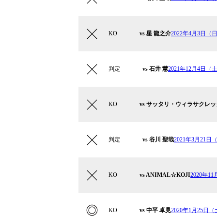
KO
vs 星 龍之介
2022年4月3日（日）
判定
vs 石井 慧
2021年12月4日
KO
vs サッタリ・ウィラサクレッ
判定
vs 谷川 聖哉
2021年3月21日（日
KO
vs ANIMAL☆KOJI
2020年1
KO
vs 中平 卓見
2020年1月25日（土