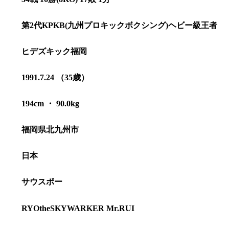
第2代KPKB(九州プロキックボクシング)ヘビー級王者
ヒデズキック福岡
1991.7.24 （35歳）
194cm ・ 90.0kg
福岡県北九州市
日本
総合トップ
K-1 WGP
サウスポー
Krush
Krush-EX
K-1
アマチュ
K-1
甲子園・
RYOtheSKYWARKER Mr.RUI
K-1 AWAR
K-