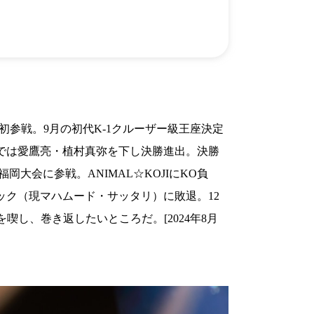
）
Facebook(JP)
チケッ
X(En)
）
Instagram(EN)
ポスタ
Youtube(EN)
Podcast(EN)
真）
weibo(CH)
画）
Official site(EN)
-1ジ
ァンクラ
K-1
の理念
K-1
とは
1初参戦。9月の初代K-1クルーザー級王座決定
K-1 WGP
とは
Krush
とは
トでは愛鷹亮・植村真弥を下し決勝進出。決勝
Krush-EX
とは
K-1
アマチュアとは
福岡大会に参戦。ANIMAL☆KOJIにKO負
公式ルー
K-
甲子園・カレッジ
1
とは
レック（現マハムード・サッタリ）に敗退。12
ルール
K-1 AWARDS
とは
公式ルー
■ ガールズ
喫し、巻き返したいところだ。[2024年8月
ガールズ一
アルー
覧
K-
ガール
カレッジ
1
ズ
Krush
ガー
ルズ