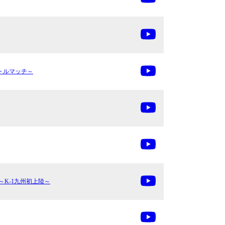
イトルマッチ～
AN～K-1九州初上陸～