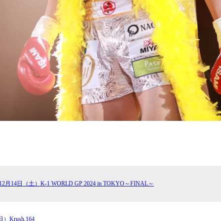
12⽉14⽇（土）K-1 WORLD GP 2024 in TOKYO～FINAL～
）Krush.164