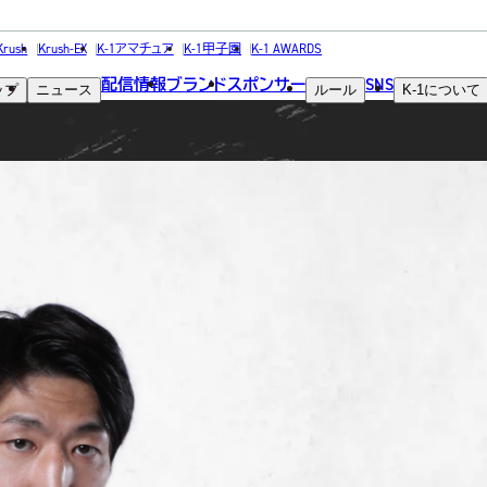
FIGHTER
Krush
Krush-EX
K-1アマチュア
K-1甲子園
K-1 AWARDS
配信情報
ブランド
スポンサー
SNS
ップ
ニュース
ルール
K-1
について
選手