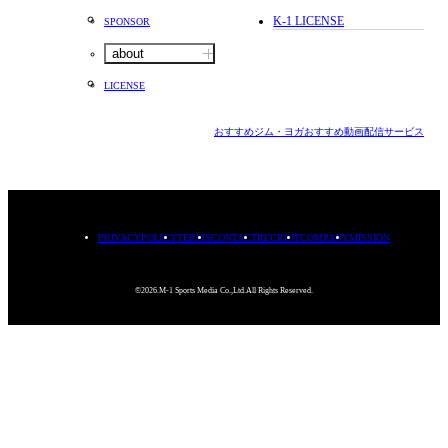
K-1 LICENSE
SPONSOR
about
LICENSE
おすすめジム・ヨガ
おすすめ動画配信サービス
PRIVACYPOLICY
TERMS
CONTACT
RECRUIT
COMPANY
MISSION
©2026.M-1 Sports Media Co.,Ltd.All Rights Reserved.