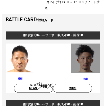
8月15日(土) 13:00 ～ 17:00※リピート放
送
BATTLE CARD
対戦カード
第1試合◎Krushフェザー級/3分3R・延長1R
秀樹
知良
3-0
30:28/30:28/30:28
判定
MOVIE
MORE
第2試合◎Krushフェザー級/3分3R・延長1R