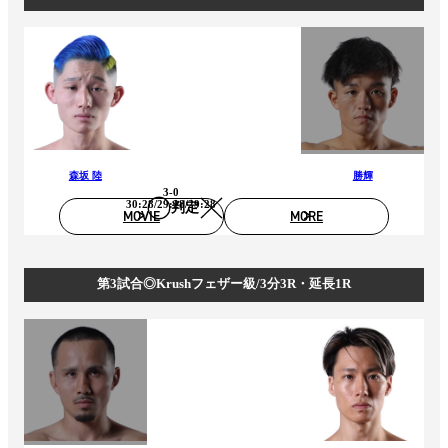
森坂 陸
勝輝
3-0
30:28/29:28/29:28
判定
MOVIE
MORE
第3試合◎Krushフェザー級/3分3R・延長1R