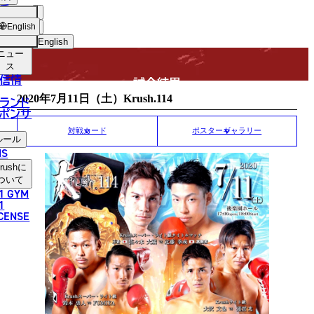
手
MATCH RESULT
USH
ショッ
English
プ
English
ニュー
日本語
ス
信情
試合結果
English
2020年7月11日（土）Krush.114
ランド
ポンサ
한국어
対戦カード
ポスターギャラリー
ルール
中文（简体）
NS
rush
に
中文（繁體）
ついて
1 GYM
ไทย
1
ICENSE
العربية