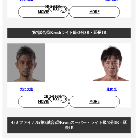
3R 2分2秒
KO
MOVIE
MORE
第7試合◎Krushライト級/3分3R・延長1R
大沢 文也
蓮實 光
2R 2分16秒
KO
MOVIE
MORE
セミファイナル(第8試合)◎Krushスーパー・ライト級/3分3R・延
長1R