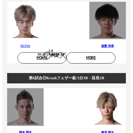
TETSU
提髪 和希
3-0
30:29/29:28/29:28
判定
MOVIE
MORE
第6試合◎Krushフェザー級/3分3R・延長1R
桝本 翔也
椿原 龍矢