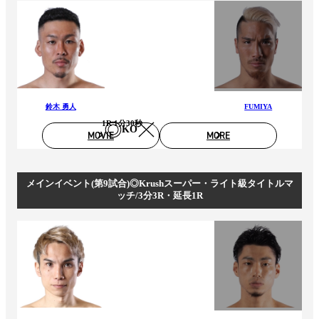
鈴木 勇人
FUMIYA
1R 1分30秒
KO
MOVIE
MORE
メインイベント(第9試合)◎Krushスーパー・ライト級タイトルマ
ッチ/3分3R・延長1R