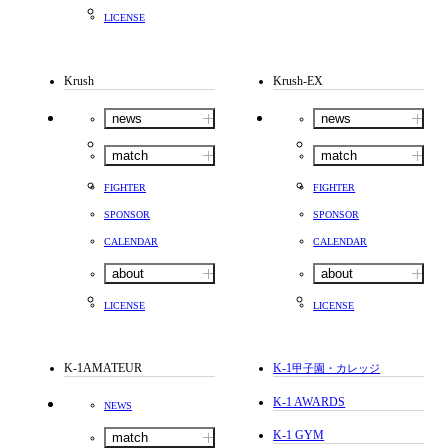
LICENSE
Krush
Krush-EX
news
news
match
match
FIGHTER
FIGHTER
SPONSOR
SPONSOR
CALENDAR
CALENDAR
about
about
LICENSE
LICENSE
K-1AMATEUR
K-1
甲子園・カレッジ
K-1 AWARDS
NEWS
K-1 GYM
match