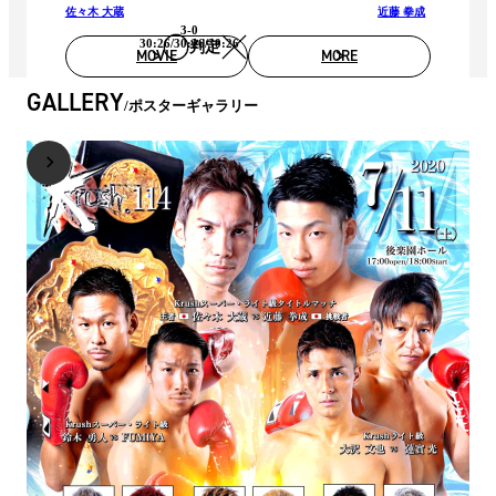
佐々木 大蔵
近藤 拳成
3-0
30:26/30:26/30:26
判定
MOVIE
MORE
GALLERY
ポスターギャラリー