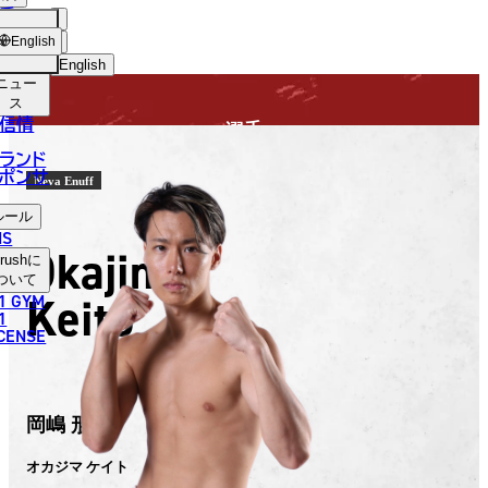
手
FIGHTER
USH
ショッ
English
プ
English
ニュー
日本語
ス
信情
選手
English
ランド
ポンサ
한국어
Neva Enuff
ルール
中文（简体）
NS
Okajima
rush
に
中文（繁體）
ついて
Keito
1 GYM
ไทย
1
ICENSE
العربية
岡嶋 形徒
オカジマ ケイト