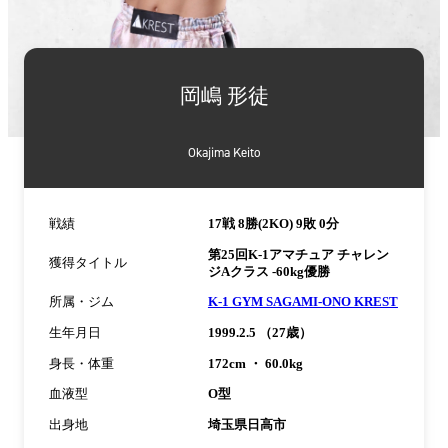
詳
細
岡嶋 形徒
情
報
Okajima Keito
戦績
17戦 8勝(2KO) 9敗 0分
第25回K-1アマチュア チャレン
獲得タイトル
ジAクラス -60kg優勝
所属・ジム
K-1 GYM SAGAMI-ONO KREST
生年月日
1999.2.5 （27歳）
身長・体重
172cm ・ 60.0kg
血液型
O型
出身地
埼玉県日高市