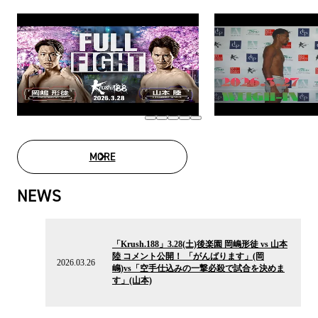
MORE
MOVIE LIST
NEWS
2026.03.26
の
「Krush.188」3.28(土)後楽園 岡嶋形徒 vs 山本
ニ
陸 コメント公開！ 「がんばります」(岡
ュ
2026.03.26
嶋)vs「空手仕込みの一撃必殺で試合を決めま
ー
す」(山本)
ス
2026.02.10