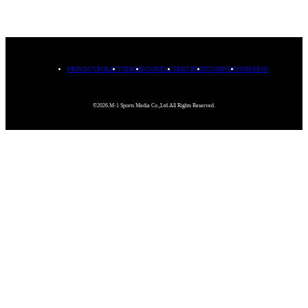
PRIVACYPOLICY
TERMS
CONTACT
RECRUIT
COMPANY
MISSION
©2026.M-1 Sports Media Co.,Ltd.All Rights Reserved.