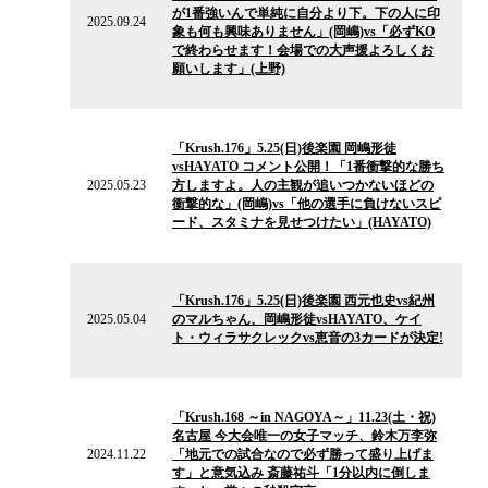
が1番強いんで単純に自分より下。下の人に印
ー
2025.09.24
象も何も興味ありません」(岡嶋)vs「必ずKO
ス
で終わらせます！会場での大声援よろしくお
願いします」(上野)
2025.05.23
の
「Krush.176」5.25(日)後楽園 岡嶋形徒
ニ
vsHAYATO コメント公開！「1番衝撃的な勝ち
ュ
2025.05.23
方しますよ。人の主観が追いつかないほどの
ー
衝撃的な」(岡嶋)vs「他の選手に負けないスピ
ス
ード、スタミナを見せつけたい」(HAYATO)
2025.05.04
の
「Krush.176」5.25(日)後楽園 西元也史vs紀州
ニ
2025.05.04
のマルちゃん、岡嶋形徒vsHAYATO、ケイ
ュ
ト・ウィラサクレックvs恵音の3カードが決定!
ー
ス
2024.11.22
の
「Krush.168 ～in NAGOYA～」11.23(土・祝)
ニ
名古屋 今大会唯一の女子マッチ、鈴木万李弥
ュ
2024.11.22
「地元での試合なので必ず勝って盛り上げま
ー
す」と意気込み 斎藤祐斗「1分以内に倒しま
ス