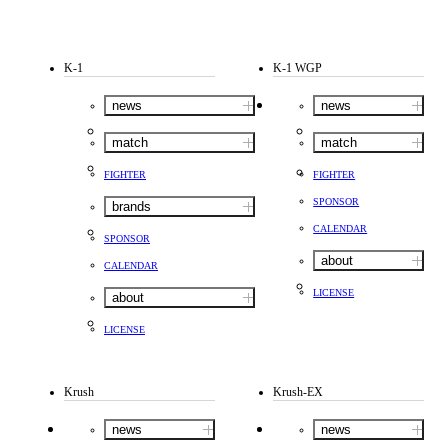
K-1
K-1 WGP
news
news
match
match
FIGHTER
FIGHTER
SPONSOR
brands
CALENDAR
SPONSOR
about
CALENDAR
LICENSE
about
LICENSE
Krush
Krush-EX
news
news