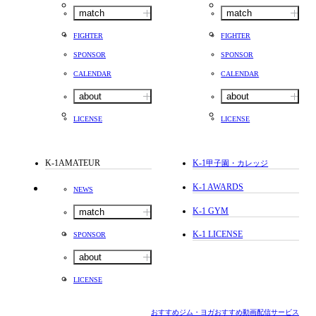
match
match
FIGHTER
FIGHTER
SPONSOR
SPONSOR
CALENDAR
CALENDAR
about
about
LICENSE
LICENSE
K-1AMATEUR
K-1
甲子園・カレッジ
K-1 AWARDS
NEWS
K-1 GYM
match
K-1 LICENSE
SPONSOR
about
LICENSE
おすすめジム・ヨガ
おすすめ動画配信サービス