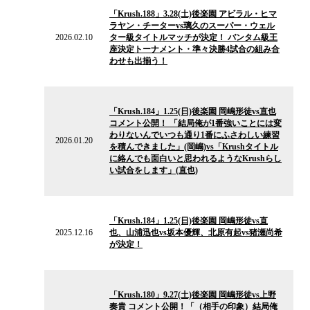
の
「Krush.188」3.28(土)後楽園 アビラル・ヒマ
ニ
ラヤン・チーターvs璃久のスーパー・ウェル
ュ
2026.02.10
ター級タイトルマッチが決定！ バンタム級王
ー
座決定トーナメント・準々決勝4試合の組み合
ス
わせも出揃う！
2026.01.20
の
「Krush.184」1.25(日)後楽園 岡嶋形徒vs直也
ニ
コメント公開！ 「結局俺が1番強いことには変
ュ
わりないんでいつも通り1番にふさわしい練習
ー
2026.01.20
を積んできました」(岡嶋)vs「Krushタイトル
ス
に絡んでも面白いと思われるようなKrushらし
い試合をします」(直也)
2025.12.16
の
「Krush.184」1.25(日)後楽園 岡嶋形徒vs直
ニ
2025.12.16
也、山浦迅也vs坂本優輝、北原有起vs猪瀬尚希
ュ
が決定！
ー
ス
2025.09.24
の
「Krush.180」9.27(土)後楽園 岡嶋形徒vs上野
ニ
奏貴 コメント公開！「（相手の印象）結局俺
ュ