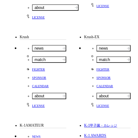
LICENSE
about
LICENSE
Krush
Krush-EX
news
news
match
match
FIGHTER
FIGHTER
SPONSOR
SPONSOR
CALENDAR
CALENDAR
about
about
LICENSE
LICENSE
K-1AMATEUR
K-1
甲子園・カレッジ
K-1 AWARDS
NEWS