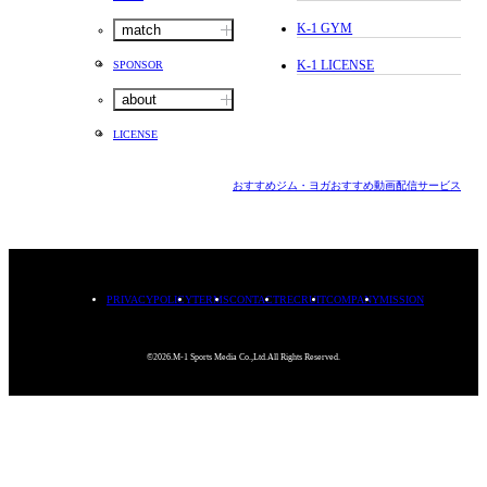
K-1 GYM
match
K-1 LICENSE
SPONSOR
about
LICENSE
おすすめジム・ヨガ
おすすめ動画配信サービス
PRIVACYPOLICY
TERMS
CONTACT
RECRUIT
COMPANY
MISSION
©2026.M-1 Sports Media Co.,Ltd.All Rights Reserved.