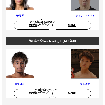
平岡 琴
テキサス・アユミ
3-0
30:28/30:27/30:27
判定
MOVIE
MORE
第1試合◎Krush -53kg Fight/3分3R
軍司 泰斗
笠見 玲慈
1R 2分58秒
KO
MOVIE
MORE