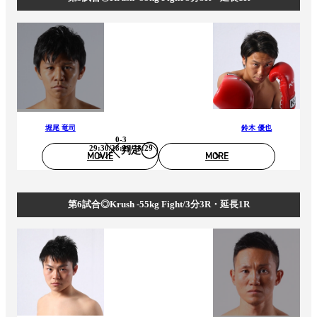
堀尾 竜司
鈴木 優也
0-3
29:30/28:29/28:29
判定
MOVIE
MORE
第6試合◎Krush -55kg Fight/3分3R・延長1R