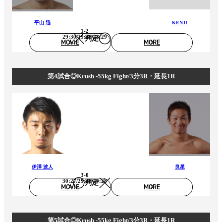
平山 迅
KENJI
1-2
29:30/29:28/28:29
判定
MOVIE
MORE
第4試合◎Krush -55kg Fight/3分3R・延長1R
伊澤 波人
良星
3-0
30:27/29:28/29:28
判定
MOVIE
MORE
第5試合◎Krush -55kg Fight/3分3R・延長1R