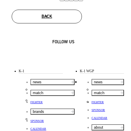
BACK
FOLLOW US
K-1
K-1 WGP
news
news
match
match
FIGHTER
FIGHTER
SPONSOR
brands
CALENDAR
SPONSOR
about
CALENDAR