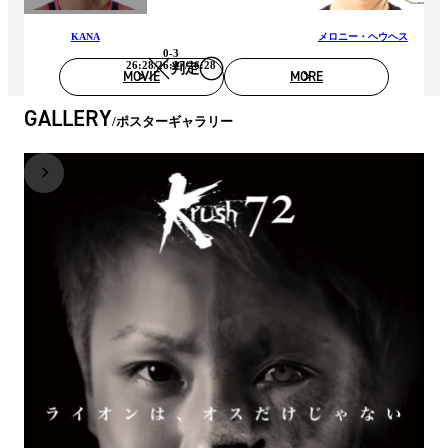
KANA
メロニー・ヘウヘス
0-3
26:28/26:27/26:28
判定
MOVIE
MORE
GALLERY
ポスターギャラリー