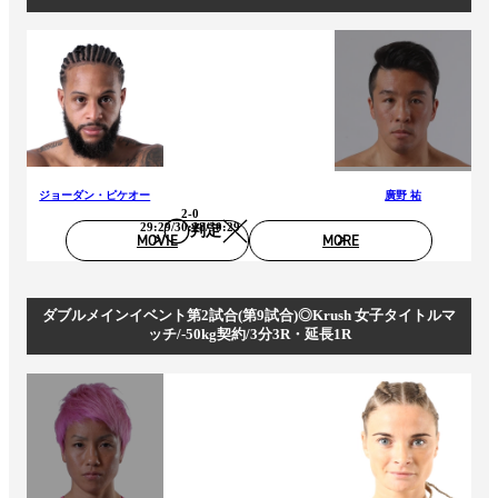
ジョーダン・ピケオー
廣野 祐
2-0
29:29/30:28/30:29
判定
MOVIE
MORE
ダブルメインイベント第2試合(第9試合)◎Krush 女子タイトルマ
ッチ/-50kg契約/3分3R・延長1R