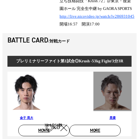
立ち技格闘技「Krush.72」@東京・後楽
園ホール 完全生中継 by GAORA SPORTS
http://live.nicovideo.jp/watch/lv286931045
開場16:57 開演17:00
BATTLE CARD
対戦カード
プレリミナリーファイト第1試合◎Krush -53kg Fight/3分3R
金子 晃大
晃貴
3R 1分54秒
KO
MOVIE
MORE