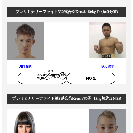
プレリミナリーファイト第2試合◎Krush -60kg Fight/3分3R
川口 拓真
秋元 僚平
0-3
27:30/26:30/26:30
判定
MOVIE
MORE
プレリミナリーファイト第3試合◎Krush 女子 -45kg契約/2分3R