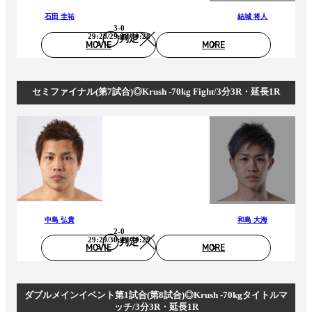
石田 圭祐
結城 将人
3-0
29:28/29:28/30:28
判定
MOVIE
MORE
セミファイナル(第7試合)◎Krush -70kg Fight/3分3R・延長1R
中島 弘貴
和島 大海
2-0
29:29/30:29/30:29
判定
MOVIE
MORE
ダブルメインイベント第1試合(第8試合)◎Krush -70kgタイトルマ
ッチ/3分3R・延長1R