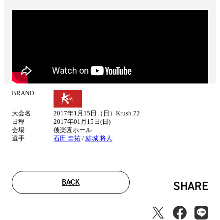
BRAND
試
合
大会名
2017年1月15日（日）Krush.72
情
日程
2017年01月15日(日)
報
会場
後楽園ホール
選手
石田 圭祐
/
結城 将人
BACK
SHARE