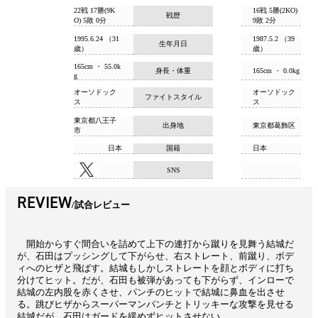
22戦 17勝(9K
16戦 5勝(2KO)
戦歴
O) 5敗 0分
9敗 2分
1995.6.24 （31
1987.5.2 （39
生年月日
歳）
歳）
165cm ・ 55.0k
身長・体重
165cm ・ 0.0kg
g
オーソドック
オーソドック
ファイトスタイル
ス
ス
東京都八王子
出身地
東京都葛飾区
市
日本
国籍
日本
SNS
REVIEW
試合レビュー
開始からすぐ間合いを詰めて上下の連打から蹴りを見舞う結城だ
が、石田はプッシングして下がらせ、右ストレート、前蹴り、ボデ
ィへのヒザと飛ばす。結城もしかしストレートを顔とボディに打ち
分けてヒット。だが、石田も被弾があっても下がらず、インローで
結城の左内股を赤くさせ、パンチのヒットで結城に鼻血を出させ
る。跳びヒザからスーパーマンパンチとトリッキーな攻撃を見せる
結城だが、石田はガードを緩めずヒットさせない。