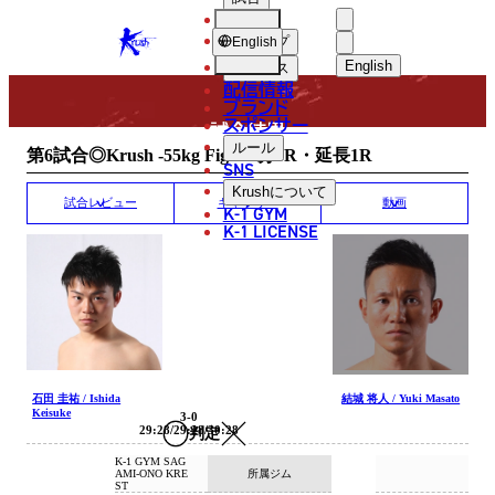
選手
MATCH RESULT
KRUSH
ショップ
English
English
ニュース
配信情報
日本語
ブランド
スポンサー
試合結果
English
ルール
第6試合◎Krush -55kg Fight/3分3R・延長1R
SNS
한국어
Krush
について
試合レビュー
ギャラリー
動画
K-1 GYM
中文（简体
K-1 LICENSE
中文（繁體
ไทย
العربية
石田 圭祐 / Ishida
結城 将人 / Yuki Masato
Keisuke
3-0
29:28/29:28/30:28
判定
K-1 GYM SAG
所属ジム
AMI-ONO KRE
ST