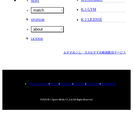
NEWS
K-1 GYM
match
K-1 LICENSE
SPONSOR
about
LICENSE
おすすめジム・ヨガ
おすすめ動画配信サービス
PRIVACYPOLICY
TERMS
CONTACT
RECRUIT
COMPANY
MISSION
©2026.M-1 Sports Media Co.,Ltd.All Rights Reserved.