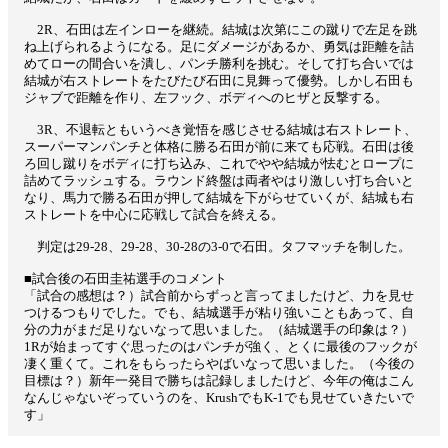
2R、石田は左インローを継続。結城は次第にこの蹴りで左足を跳
ね上げられるようになる。足にダメージがあるか、勇気は距離を詰
めてローの間合いを潰し、パンチ勝利を挑む。そして打ち合いでは
結城が右ストレートをたびたび石田に見舞って優勢。しかし石田も
ジャブで距離を作り、左フック、ボディへのヒザと反撃する。
3R、不退転ともいうべき覚悟を感じさせる結城は右ストレート、
スーパーマンパンチと体格に勝る石田が前に来ても応戦。石田は後
ろ回し蹴りをボディに打ち込み、これでやや結城が怯むとロープに
詰めてラッシュする。ラウンド終盤は両者やはり激しい打ち合いと
なり、馬力で勝る石田が押して結城を下がらせていくが、結城も右
ストレートを中心に応戦して試合を終える。
判定は29-28、29-28、30-28の3-0で石田。タフマッチを制した。
■試合後の石田圭祐選手のコメント
「試合の感想は？）試合前からずっと言ってましたけど、力を見せ
つけるつもりでした。でも、結城選手が粘り強いこともあって、自
分の力がまだ足りないなって思いました。（結城選手の印象は？）
1Rが始まってすぐ思ったのはパンチが強く、とくに最後のフックが
凄く重くて。これをもらったらやばいなって思いました。（今後の
目標は？）新年一発目で勝ちは記録しましたけど、今年の俺はこん
なんじゃないぞっていうのを、KrushでもK-1でも見せていきたいで
す」