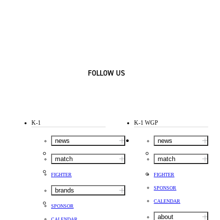
FOLLOW US
K-1
K-1 WGP
news
news
match
match
FIGHTER
FIGHTER
SPONSOR
brands
CALENDAR
SPONSOR
about
CALENDAR