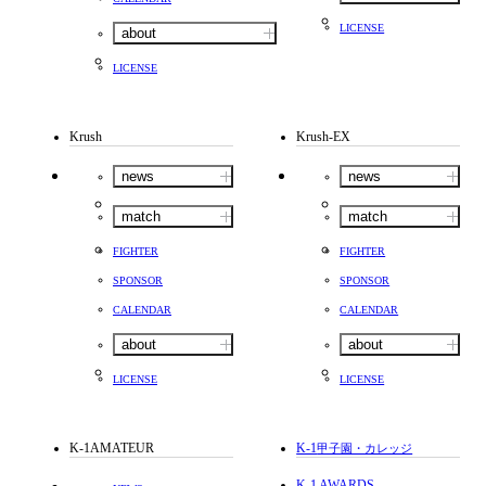
LICENSE
about
LICENSE
Krush
Krush-EX
news
news
match
match
FIGHTER
FIGHTER
SPONSOR
SPONSOR
CALENDAR
CALENDAR
about
about
LICENSE
LICENSE
K-1AMATEUR
K-1
甲子園・カレッジ
K-1 AWARDS