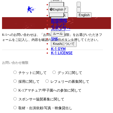
選手
FORM
KRUSH
ショップ
English
English
ニュース
配信情報
日本語
ブランド
スポンサー
お問い合わせ
English
ルール
K-1へのお問い合わせは、「お問い合わせ種類」をお選びいただきフ
SNS
ォームをご記入し、内容を確認の上送信ボタンを押してください。
各
한국어
Krush
について
K-1 GYM
種
中文（简体
K-1 LICENSE
お
中文（繁體
お問い合わせ種類
問
ไทย
チケットに関して
グッズに関して
い
العربية
採用に関して
レフェリーの募集関して
合
わ
K-1アマチュア/甲子園への参加に関して
せ
スポンサー協賛募集に関して
取材・出演依頼/写真・映像貸出し