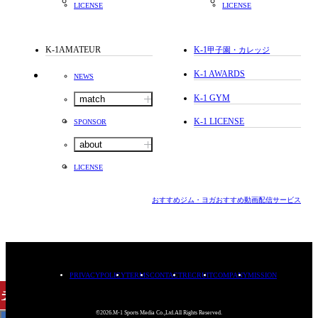
LICENSE
LICENSE
K-1AMATEUR
K-1
甲子園・カレッジ
K-1 AWARDS
NEWS
K-1 GYM
match
K-1 LICENSE
SPONSOR
about
LICENSE
おすすめジム・ヨガ
おすすめ動画配信サービス
PRIVACYPOLICY
TERMS
CONTACT
RECRUIT
COMPANY
MISSION
チケット
購入
©2026.M-1 Sports Media Co.,Ltd.All Rights Reserved.