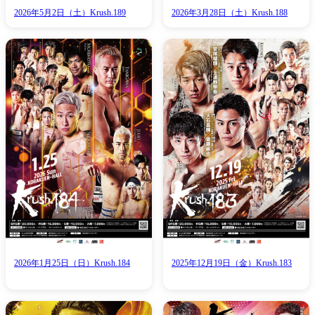
2026年5月2日（土）Krush.189
2026年3月28日（土）Krush.188
総合トップ
K-1 WGP
Krush
Krush-EX
K-1
アマチュ
K-1
甲子園・
K-1 AWAR
K-
1.SHOP
ズ
K-
（
1.SHOP
ト
ギャラリー（
ー）
ギャラリー（写
ギャラリー（動
K-1
（K
2026年1月25日（日）Krush.184
2025年12月19日（金）Krush.183
GYM
ム）
K-
（フ
1.CLUB
ブ）