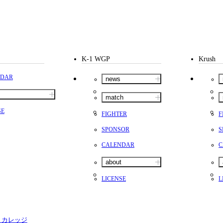
全て
イベント
トピックス
メディア
チケット・グッズ
読みもの
コラム
K-1 WGP
Krush
NDAR
news
match
SE
FIGHTER
F
SPONSOR
S
CALENDAR
C
about
LICENSE
L
・カレッジ