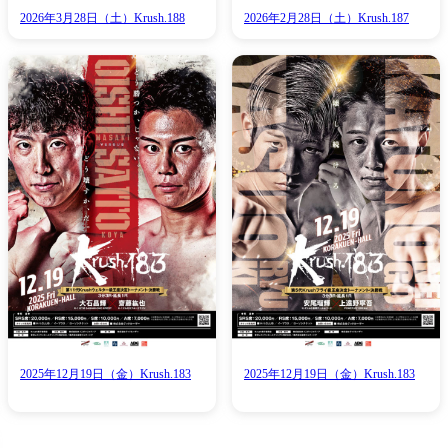
2026年3月28日（土）Krush.188
2026年2月28日（土）Krush.187
一覧
X(JP)
X(Krush)
X(アマチュア大会)
ア
Instagram(JP)
カレッジ
TikTok(JP)
DS
LINE(JP)
（グッ
Youtube(JP)
）
Facebook(JP)
チケッ
X(En)
）
Instagram(EN)
ポスタ
Youtube(EN)
Podcast(EN)
真）
weibo(CH)
画）
Official site(EN)
-1ジ
2025年12月19日（金）Krush.183
2025年12月19日（金）Krush.183
ァンクラ