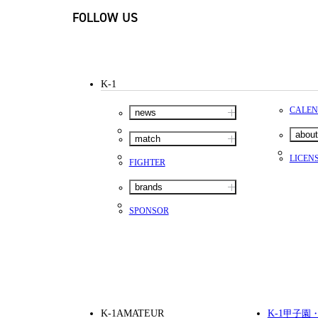
FOLLOW US
K-1
CALE
news
about
match
LICEN
FIGHTER
brands
SPONSOR
K-1AMATEUR
K-1
甲子園