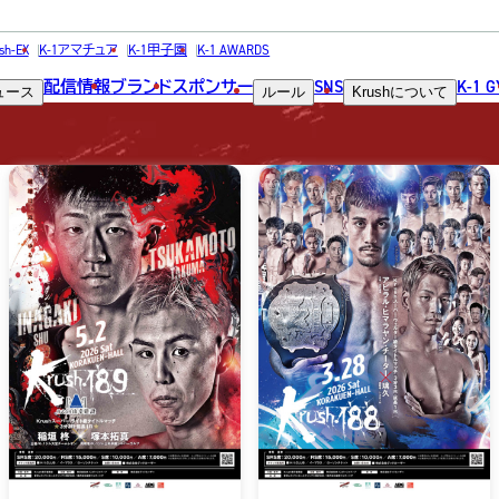
POSTER
sh-EX
K-1アマチュア
K-1甲子園
K-1 AWARDS
配信情報
ブランド
スポンサー
SNS
K-1 
ュース
ルール
Krush
について
ポスター