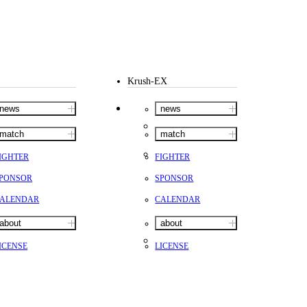
Krush-EX
news
news
match
match
IGHTER
FIGHTER
PONSOR
SPONSOR
ALENDAR
CALENDAR
about
about
ICENSE
LICENSE