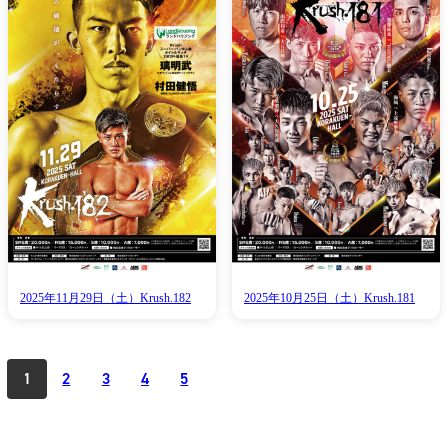
Krush公式
試合日程
試合結果
2025年11月29日（土）Krush.182
2025年10月25日（土）Krush.181
チケット
1
2
3
4
5
グッズ