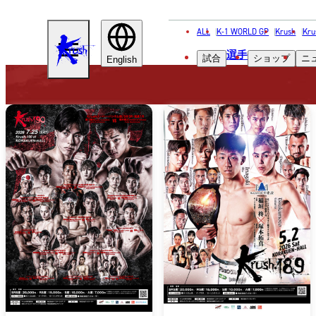
ALL
K-1 WORLD GP
Krush
Kru
KRUSH
選手
試合
ショップ
ニ
English