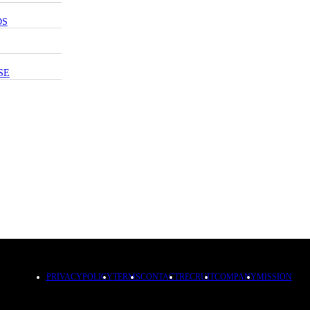
DS
SE
PRIVACYPOLICY
TERMS
CONTACT
RECRUIT
COMPANY
MISSION