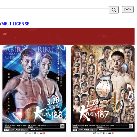
GYM
K-1 LICENSE