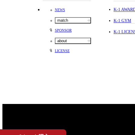
K-1 AWAR
NEWS
match
K-1 GYM
SPONSOR
K-1 LICEN
about
LICENSE