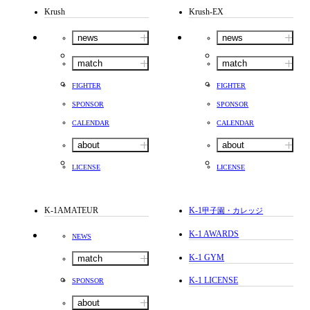
Krush
Krush-EX
news
news
match
match
FIGHTER
FIGHTER
SPONSOR
SPONSOR
CALENDAR
CALENDAR
about
about
LICENSE
LICENSE
K-1AMATEUR
K-1
甲子園・カレッジ
K-1 AWARDS
NEWS
K-1 GYM
match
K-1 LICENSE
SPONSOR
about