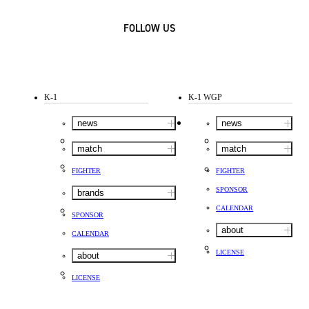
FOLLOW US
K-1
K-1 WGP
news
news
match
match
FIGHTER
FIGHTER
SPONSOR
brands
CALENDAR
SPONSOR
about
CALENDAR
LICENSE
about
LICENSE