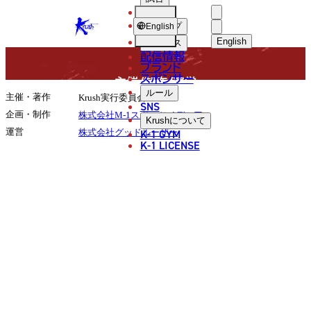
選手
COMPANY
KRUSH
ショップ
English
English
ニュース
配信情報
日本語
ブランド
スポンサー
主催/制作/運営
English
ルール
主催・著作
Krush実行委員会
SNS
한국어
企画・制作
株式会社M-1スポーツメディア
Krush
について
K-1 GYM
運営
株式会社グッドルーザー
中文（简体
K-1 LICENSE
中文（繁體
ไทย
العربية