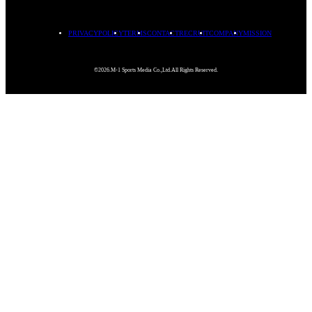
PRIVACYPOLICY
TERMS
CONTACT
RECRUIT
COMPANY
MISSION
©2026.M-1 Sports Media Co.,Ltd.All Rights Reserved.