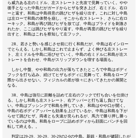
ら威力ある左のミドル、左ストレートと先攻で見舞っていく。やや
後手となった中島だがガードからヒザを突き上げ、右ミドル、右ロ
ーと返す。和島は中島得意の跳びヒザを繰り出す。これに対し中島
は左ローで和島の体勢を崩し、そこから右ストレート、さらに右ロ
ーキック。和島が再び跳びヒザを放てば、中島はプライドを刺激さ
れたか、ここは跳びヒザをやり返す。中島が再度の跳びヒザを繰り
出すと、和島はこれを察知して左フック。
2R、若さと勢いを感じさせ前に行く和島だが、中島は右インロー
でとらえる。しかし和島はこれで止まらず、よく伸びる左ストレー
ト、左ミドルを中島に浴びせていく。中島の右ミドルに和島が左ス
トレートを合わせ、中島がスリップダウンを喫する場面も。
しかし中盤、やや和島の出力が落ちてきたところで中島はボディ
フックを打ち込み、続けてヒザもボディに見舞って、和島をロープ
際から出させない。フィジカルの差が徐々にきいてきたかの展開と
なる。
3R、中島は強引に距離を詰めて左右のフックで打ち合いを仕掛け
る。しかし和島も左ストレート、右アッパーと打ち返し負けてな
い。中島はプッシングで和島を押していき、和島はやや口が開く。
中島の右ボディアッパーも効果を上げているか。中島は和島を下が
らせて跳びヒザ。両者とも失速が見られるが、馬力で勝り押し勝っ
ているのは中島。和島をロープに詰めボディから顔面にパンチを回
転して終える。。
判定は29-29、30-29、30-29の2-0の中島。新鋭・和島が健闘したが