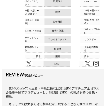
ベイ・スピリ
所属ジム
SHIKA GYM
ット
39戦 25勝(14K
29戦 22勝(18K
戦歴
O) 14敗 0分
O) 7敗 0分
1988.7.5 （38
1995.2.23 （31
生年月日
歳）
歳）
180cm ・ 70.0k
175cm ・ 0.0kg
身長・体重
g
オーソドック
ファイトスタイル
サウスポー
ス
東京都八王子
大阪府四条畷
出身地
市
市
日本
国籍
日本
SNS
REVIEW
試合レビュー
第3代Krush-70㎏王者・中島に挑むは第1回K-1アマチュア全日本大
会優勝を経てプロデビューし、3戦3勝（3KO）の戦績を持つ新鋭・
和島。
キャリアでは大きく劣る和島だが、臆することなくサウスポーか