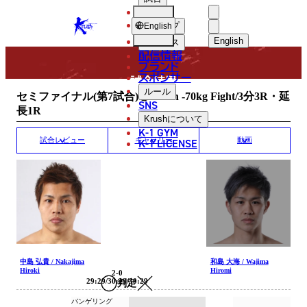
選手
MATCH RESULT
KRUSH
ショップ
English
English
ニュース
配信情報
日本語
ブランド
スポンサー
試合結果
English
ルール
セミファイナル(第7試合)◎Krush -70kg Fight/3分3R・延
SNS
長1R
한국어
Krush
について
K-1 GYM
中文（简体
K-1 LICENSE
試合レビュー
ギャラリー
動画
中文（繁體
ไทย
العربية
中島 弘貴 / Nakajima
和島 大海 / Wajima
Hiroki
Hiromi
2-0
29:29/30:29/30:29
判定
バンゲリング