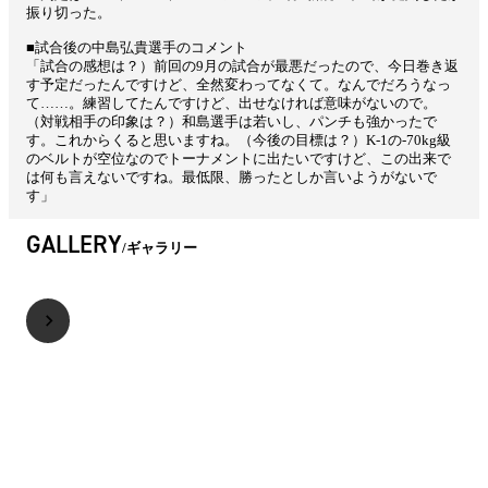
振り切った。
■試合後の中島弘貴選手のコメント
「試合の感想は？）前回の9月の試合が最悪だったので、今日巻き返
す予定だったんですけど、全然変わってなくて。なんでだろうなっ
て……。練習してたんですけど、出せなければ意味がないので。
（対戦相手の印象は？）和島選手は若いし、パンチも強かったで
す。これからくると思いますね。（今後の目標は？）K-1の-70kg級
のベルトが空位なのでトーナメントに出たいですけど、この出来で
は何も言えないですね。最低限、勝ったとしか言いようがないで
す」
GALLERY
ギャラリー