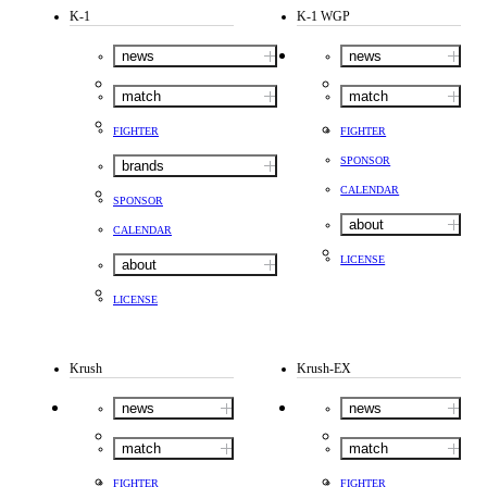
K-1
K-1 WGP
news
news
match
match
FIGHTER
FIGHTER
SPONSOR
brands
CALENDAR
SPONSOR
about
CALENDAR
LICENSE
about
LICENSE
Krush
Krush-EX
news
news
match
match
FIGHTER
FIGHTER