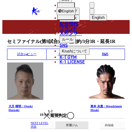
選手
MATCH RESULT
KRUSH
ショップ
English
English
ニュース
配信情報
日本語
ブランド
スポンサー
試合結果
English
ルール
セミファイナル(第9試合)/-64kg契約/3分3R・延長1R
SNS
한국어
Krush
について
試合レビュー
ギャラリー
動画
K-1 GYM
中文（简体
K-1 LICENSE
中文（繁體
ไทย
العربية
大月 晴明 / Otsuki
東本 央貴 / Higashimoto
Haruaki
Hisaki
1-2
10:9/9:10/9:10
延長判定
NEXT LEVEL
所属ジム
白仙会
渋谷