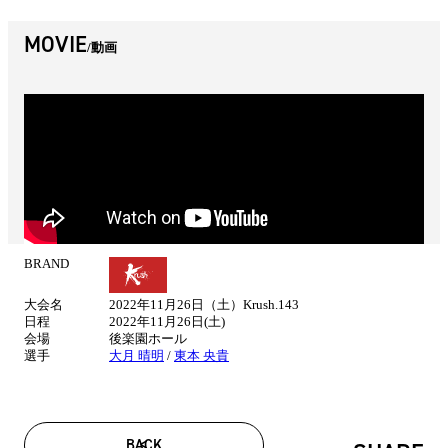
MOVIE
動画
BRAND
試
合
大会名
2022年11月26日（土）Krush.143
情
日程
2022年11月26日(土)
報
会場
後楽園ホール
選手
大月 晴明
/
東本 央貴
BACK