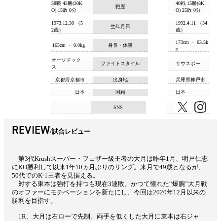
58戦 43勝(30K
40戦 15勝(8K
戦歴
O) 15敗 0分
O) 25敗 0分
1973.12.30 （5
1992.4.11 （34
生年月日
2歳）
歳）
173cm ・ 63.5k
165cm ・ 0.0kg
身長・体重
g
オーソドック
ファイトスタイル
サウスポー
ス
京都府京都市
出身地
兵庫県神戸市
日本
国籍
日本
SNS
REVIEW
試合レビュー
第3代Krushスーパー・フェザー級王者の大月は昨年1月、明戸仁志
にKO勝利して以来1年10ヵ月ぶりのリング。来月で49歳となるが、
50代でのK-1王者を見据える。
対する東本は強打を持つも現在3連敗。かつて憧れた“爆腕”大月戦
のオファーにモチベーションを新たにし、今回は2020年12月以来の
勝利を目指す。
1R、大月は右ローで先制。両手を低くした大月に東本は右ジャ