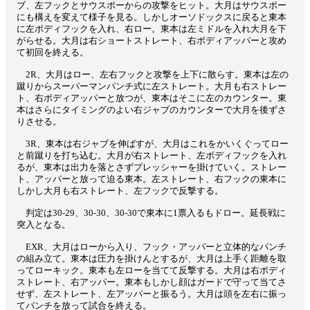
ブ、左フックとサウスポーからの攻撃をヒット。大月はサウスポー
にも構えを変えて様子を見る。しかしオーソドックスに戻ると東本
に左ボディフックを入れ、右ロー。東本は左ミドルを入れ大月を下
がらせる。大月は右ショートストレート、右ボディアッパーと攻め
て初回を終える。
2R、大月はロー、左右フックと攻撃を上下に散らす。東本は左の
蹴りからスーパーマンパンチ式に左ストレート。大月も右ストレー
ト、右ボディアッパーと放つが、東本はそこに左のカウンター。東
本はさらにタイミングのよい右ジャブのカウンターで大月を後ずさ
りさせる。
3R、東本は右ジャブを伸ばすが、大月はこれをかいくぐってロー
と前蹴りを打ち込む。大月が右ストレート、左ボディフックを入れ
るが、東本は出力を落とさずプレッシャーを掛けていく。ストレー
ト、アッパーと放って迫る東本。左ストレート、右フックの東本に
しかし大月も右ストレート、左フックで反撃する。
判定は30-29、30-30、30-30で東本に1票入るもドロー。延長戦に
突入となる。
EXR、大月はローから入り、フック・アッパーと立体的なパンチ
の組み立て。東本は圧力を掛けんとするが、大月は上手く距離を取
ってローキック。東本も左ローを当てて反撃する。大月は右ボディ
ストレート、右アッパー。東本もしかし顔はガードで守って当てさ
せず、左ストレート、左アッパーと振るう。大月は頭を左右に振っ
てパンチを放って試合を終える。