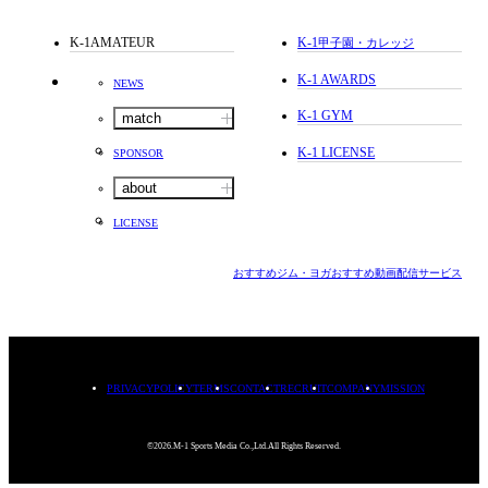
K-1AMATEUR
K-1
甲子園・カレッジ
K-1 AWARDS
NEWS
K-1 GYM
match
K-1 LICENSE
SPONSOR
about
LICENSE
おすすめジム・ヨガ
おすすめ動画配信サービス
PRIVACYPOLICY
TERMS
CONTACT
RECRUIT
COMPANY
MISSION
©2026.M-1 Sports Media Co.,Ltd.All Rights Reserved.