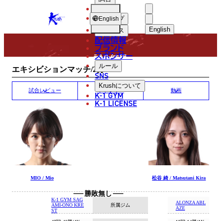
選手
MATCH RESULT
KRUSH
ショップ
English
English
ニュース
配信情報
日本語
ブランド
スポンサー
試合結果
English
ルール
エキシビションマッチ/2分2R
SNS
한국어
Krush
について
試合レビュー
ギャラリー
動画
K-1 GYM
中文（简体）
K-1 LICENSE
中文（繁體）
ไทย
العربية
MIO / Mio
松谷 綺 / Matsutani Kira
勝敗無し
K-1 GYM SAG
ALONZA ABL
所属ジム
AMI-ONO KRE
AZE
ST