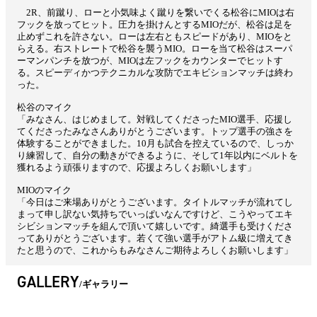
2R、前蹴り、ローと小気味よく蹴りを繋いでくる松谷にMIOは右
フックを放ってヒット。圧力を掛けんとするMIOだが、松谷は足を
止めずこれを許さない。ローは左右ともスピードがあり、MIOをと
らえる。右ストレートで松谷を襲うMIO。ローを当て松谷はスーパ
ーマンパンチを放つが、MIOは左フックをカウンターでヒットす
る。スピーディかつテクニカルな攻防でエキビションマッチは終わ
った。
松谷のマイク
「みなさん、はじめまして。対戦してくださったMIO選手、応援し
てくださったみなさんありがとうございます。トップ選手の強さを
体験することができました。10月も試合を控えているので、しっか
り練習して、自分の動きができるように、そして1年以内にベルトを
獲れるよう頑張りますので、応援よろしくお願いします」
MIOのマイク
「今日はご来場ありがとうございます。タイトルマッチが流れてし
まって申し訳ない気持ちでいっぱいなんですけど、こうやってエキ
シビションマッチを組んで頂いて嬉しいです。綺選手も受けくださ
ってありがとうございます。若くて強い選手がアトム級に増えてき
たと思うので、これからもみなさんご期待よろしくお願いします」
GALLERY
ギャラリー