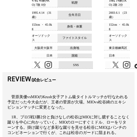
47戦 40勝(4K
18戦 14勝(1K
戦歴
O) 7敗 0分
O) 2敗 2分
1995.4.14 （31
2003.6.1 （23
生年月日
歳）
歳）
153cm ・ 45.0k
152cm ・ 45.0k
身長・体重
g
g
オーソドック
オーソドック
ファイトスタイル
ス
ス
大阪府大阪市
出身地
東京都練馬区
日本
国籍
日本
SNS
REVIEW
試合レビュー
菅原美優vsMIOのKrush女子アトム級タイトルマッチが行なわれる
予定だった今大会だが、王者の菅原が欠場。MIOvs松谷綺のエキシ
ビションマッチに変更となった。
1R、プロ5戦3勝2分と負けなしの松谷はMIOに対し臆することなく
蹴りを中心に向かっていく。MIOのローにすぐミドル、ローをリタ
ーンする。掛け蹴りなど多彩な蹴りを見せる松谷にMIOはパンチの
コンビネーションで行くが、これは松谷のガードに阻まれる。