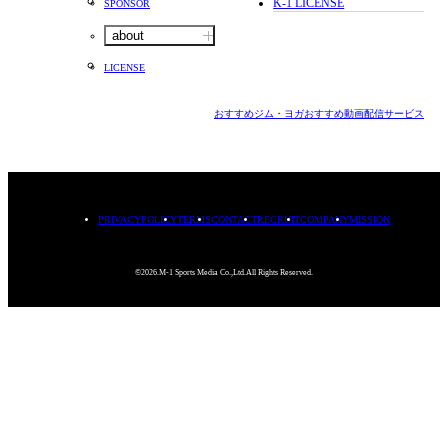
K-1 LICENSE
SPONSOR
about
LICENSE
おすすめジム・ヨガ
おすすめ動画配信サービス
PRIVACYPOLICY
TERMS
CONTACT
RECRUIT
COMPANY
MISSION
©2026.M-1 Sports Media Co.,Ltd.All Rights Reserved.