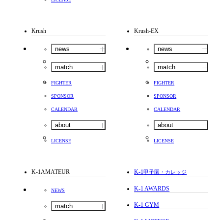
Krush
Krush-EX
news
news
match
match
FIGHTER
FIGHTER
SPONSOR
SPONSOR
CALENDAR
CALENDAR
about
about
LICENSE
LICENSE
K-1AMATEUR
K-1
甲子園・カレッジ
K-1 AWARDS
NEWS
K-1 GYM
match