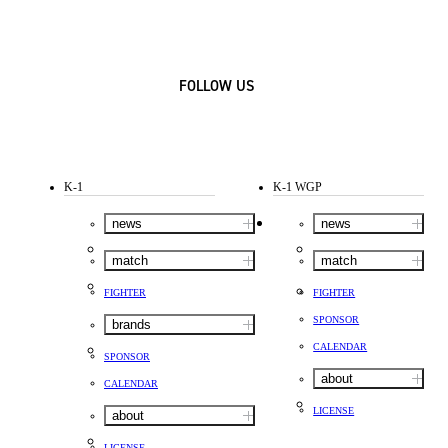
FOLLOW US
K-1
K-1 WGP
news
news
match
match
FIGHTER
FIGHTER
SPONSOR
brands
CALENDAR
SPONSOR
about
CALENDAR
LICENSE
about
LICENSE