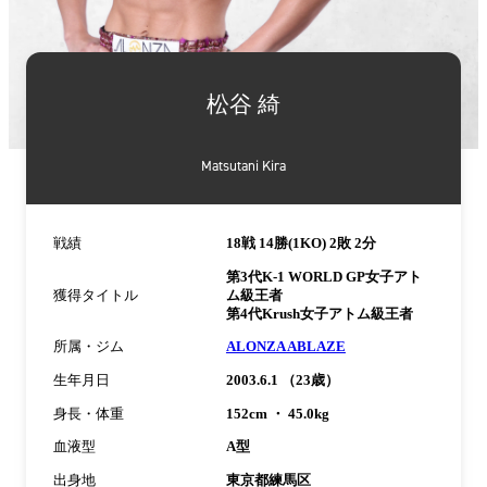
詳
細
松谷 綺
情
報
Matsutani Kira
戦績
18戦 14勝(1KO) 2敗 2分
第3代K-1 WORLD GP女子アト
獲得タイトル
ム級王者
第4代Krush女子アトム級王者
所属・ジム
ALONZA ABLAZE
生年月日
2003.6.1 （23歳）
身長・体重
152cm ・ 45.0kg
血液型
A型
出身地
東京都練馬区