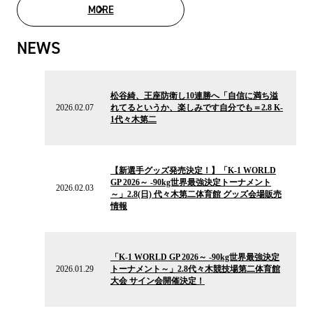
MORE
MOVIE LIST
NEWS
2026.02.07
の
松谷綺、王座防衛し10連勝へ「自信に満ち溢
ニ
2026.02.07
れてるというか、楽しみです自分でも＝2.8 K-
ュ
1代々木第二
ー
ス
2026.02.03
の
【新選手グッズ発売決定！】「K-1 WORLD
ニ
GP 2026～ -90kg世界最強決定トーナメント
ュ
2026.02.03
～」2.8(日) 代々木第二体育館 グッズ会場販売
ー
情報
ス
2026.01.29
の
「K-1 WORLD GP 2026～ -90kg世界最強決定
ニ
2026.01.29
トーナメント～」2.8代々木競技場第二体育館
ュ
大会 サイン会開催決定！
ー
ス
2026.01.27