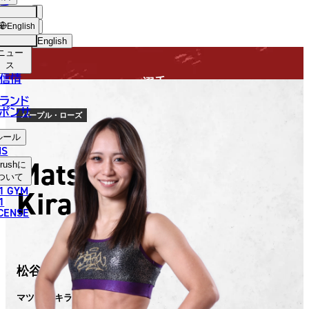
手
FIGHTER
USH
ショッ
English
プ
English
ニュー
日本語
ス
信情
選手
English
ランド
ポンサ
한국어
パープル・ローズ
ルール
中文（简体）
NS
Matsutani
rush
に
中文（繁體）
ついて
1 GYM
Kira
ไทย
1
ICENSE
العربية
松谷 綺
マツタニ キラ