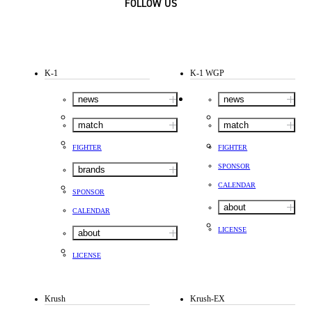
FOLLOW US
K-1
K-1 WGP
news
news
match
match
FIGHTER
FIGHTER
SPONSOR
brands
CALENDAR
SPONSOR
about
CALENDAR
LICENSE
about
LICENSE
Krush
Krush-EX