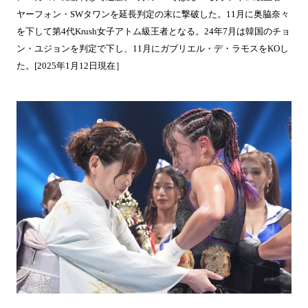
ヤーフォン・SWタワンを延長判定の末に撃破した。11月に奥脇奈々
を下して第4代Krush女子アトム級王者となる。24年7月は韓国のチョ
ン・ユジョンを判定で下し、11月にガブリエル・デ・ラモスをKOし
た。[2025年1月12日現在］