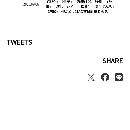
て戦う」（金子）「秘策は20、30個」（池
ュ
2025.09.06
田）「壊しにいく」（松谷）「壊してみろ」
ー
（末松）＝9.7 K-1 MAX前日計量＆会見
ス
TWEETS
SHARE