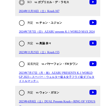
KO
vs ガブリエル・デ・ラモス
2024年11月16日（土）Krush.167
判定
vs チョン・ユジョン
2024年7月7日（日）AZABU presents K-1 WORLD MAX 2024
判定
vs 奥脇 奈々
2023年11月25日（土）Krush.155
延長判定
vs パヤーフォン・SWタワン
2023年7月17日（月・祝）AZABU PRESENTS K-1 WORLD
GP 2023～スーパー・ウェルター級＆女子フライ級ダブルタ
イトルマッチ～
判定
vs ウォン・ガヨン
2023年4月8日（土）DUAL Presents Krush～RING OF VENUS
～