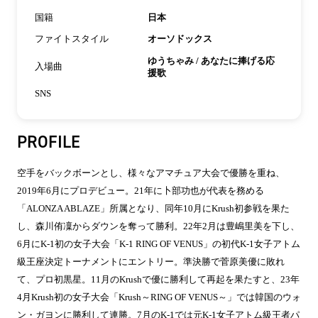
国籍
日本
ファイトスタイル
オーソドックス
ゆうちゃみ / あなたに捧げる応
入場曲
援歌
SNS
PROFILE
空手をバックボーンとし、様々なアマチュア大会で優勝を重ね、
2019年6月にプロデビュー。21年に卜部功也が代表を務める
「ALONZA ABLAZE」所属となり、同年10月にKrush初参戦を果た
し、森川侑凜からダウンを奪って勝利。22年2月は豊嶋里美を下し、
6月にK-1初の女子大会「K-1 RING OF VENUS」の初代K-1女子アトム
級王座決定トーナメントにエントリー。準決勝で菅原美優に敗れ
て、プロ初黒星。11月のKrushで優に勝利して再起を果たすと、23年
4月Krush初の女子大会「Krush～RING OF VENUS～」では韓国のウォ
ン・ガヨンに勝利して連勝。7月のK-1では元K-1女子アトム級王者パ