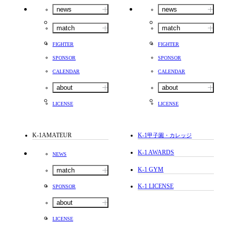
news
news
match
match
FIGHTER
FIGHTER
SPONSOR
SPONSOR
CALENDAR
CALENDAR
about
about
LICENSE
LICENSE
K-1AMATEUR
K-1
甲子園・カレッジ
K-1 AWARDS
NEWS
K-1 GYM
match
K-1 LICENSE
SPONSOR
about
LICENSE