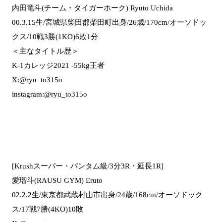
内田竜斗(チーム・タイガーホーク) Ryuto Uchida
00.3.15生/宮城県柴田郡柴田町出身/26歳/170cm/オーソドッ
クス/10戦3勝(1KO)6敗1分
＜主なタイトル歴＞
K-1カレッジ2021 -55kg王者
X:@ryu_to315o
instagram:@ryu_to315o
[Krushスーパー・バンタム級/3分3R・延長1R]
愛瑠斗(RAUSU GYM) Eruto
02.2.2生/東京都武蔵村山市出身/24歳/168cm/オーソドック
ス/17戦7勝(4KO)10敗