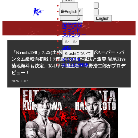
選手
NEWS
KRUSH
ショップ
English
English
ニュース
配信情報
日本語
ブランド
スポンサー
ニュース
English
ルール
SNS
한국어
「Krush.190」7.25(土)後楽園 黒川瑛斗がスーパー・バ
Krush
について
K-1 GYM
ンタム級転向初戦！7連勝中の橋本楓汰と激突 岩尾力vs
中文（简体
K-1 LICENSE
菊地海斗も決定、K-1甲子園王者・草野浩二郎がプロデ
ビュー！
中文（繁體
2026.06.07
ไทย
العربية