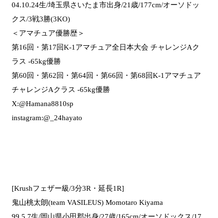
04.10.24生/埼玉県さいたま市出身/21歳/177cm/オーソドッ
クス/3戦3勝(3KO)
＜アマチュア優勝歴＞
第16回・第17回K-1アマチュア全日本大会 チャレンジAク
ラス -65kg優勝
第60回・第62回・第64回・第66回・第68回K-1アマチュア
チャレンジAクラス -65kg優勝
X:@Hamana8810sp
instagram:@_24hayato
[Krushフェザー級/3分3R・延長1R]
鬼山桃太朗(team VASILEUS) Momotaro Kiyama
99.5.7生/岡山県小田郡出身/27歳/165cm/オーソドックス/17