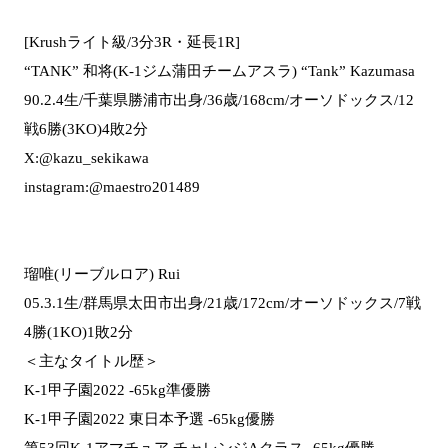
[Krushライト級/3分3R・延長1R]
“TANK” 和将(K-1ジム蒲田チームアスラ) “Tank” Kazumasa
90.2.4生/千葉県勝浦市出身/36歳/168cm/オーソドックス/12
戦6勝(3KO)4敗2分
X:@kazu_sekikawa
instagram:@maestro201489
瑠唯(リーブルロア) Rui
05.3.1生/群馬県太田市出身/21歳/172cm/オーソドックス/7戦
4勝(1KO)1敗2分
＜主なタイトル歴＞
K-1甲子園2022 -65kg準優勝
K-1甲子園2022 東日本予選 -65kg優勝
第53回K-1アマチュア チャレンジAクラス -65kg優勝