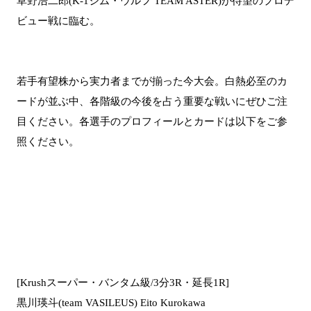
草野浩二郎(K-1ジム・ウルフ TEAM ASTER)が待望のプロデ
ビュー戦に臨む。
若手有望株から実力者までが揃った今大会。白熱必至のカ
ードが並ぶ中、各階級の今後を占う重要な戦いにぜひご注
目ください。各選手のプロフィールとカードは以下をご参
照ください。
[Krushスーパー・バンタム級/3分3R・延長1R]
黒川瑛斗(team VASILEUS) Eito Kurokawa