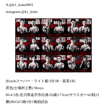
X:@k1_kaito0801
instagram:@k1_kaito
[Krushスーパー・ライト級/3分3R・延長1R]
昇也(士魂村上塾) Shoya
00.4.5生/石川県金沢市出身/26歳/173cm/サウスポー/42戦23
勝(9KO)15敗3分1無効試合