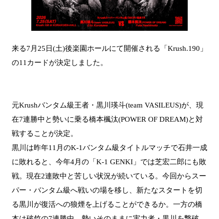
来る7月25日(土)後楽園ホールにて開催される「Krush.190」
の11カードが決定しました。
元Krushバンタム級王者・黒川瑛斗(team VASILEUS)が、現
在7連勝中と勢いに乗る橋本楓汰(POWER OF DREAM)と対
戦することが決定。
黒川は昨年11月のK-1バンタム級タイトルマッチで石井一成
に敗れると、今年4月の「K-1 GENKI」では芝宏二郎にも敗
戦。現在2連敗中と苦しい状況が続いている。今回からスー
パー・バンタム級へ戦いの場を移し、新たなスタートを切
る黒川が復活への狼煙を上げることができるか。一方の橋
本は破竹の7連勝中。勢いそのままに実力者・黒川を撃破