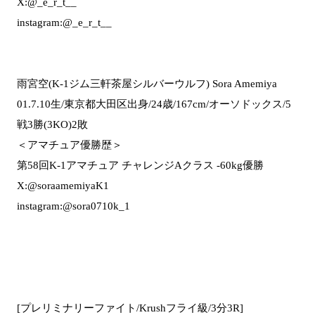
X:@_e_r_t__
instagram:@_e_r_t__
雨宮空(K-1ジム三軒茶屋シルバーウルフ) Sora Amemiya
01.7.10生/東京都大田区出身/24歳/167cm/オーソドックス/5
戦3勝(3KO)2敗
＜アマチュア優勝歴＞
第58回K-1アマチュア チャレンジAクラス -60kg優勝
X:@soraamemiyaK1
instagram:@sora0710k_1
[プレリミナリーファイト/Krushフライ級/3分3R]