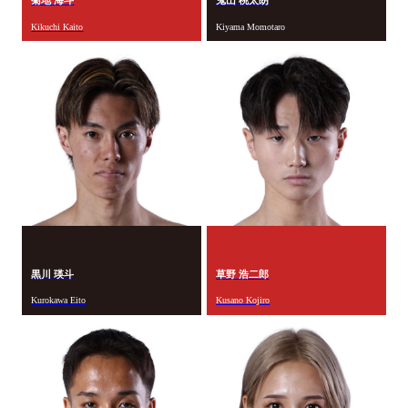
菊地 海斗
鬼山 桃太朗
Kikuchi Kaito
Kiyama Momotaro
黒川 瑛斗
草野 浩二郎
Kurokawa Eito
Kusano Kojiro