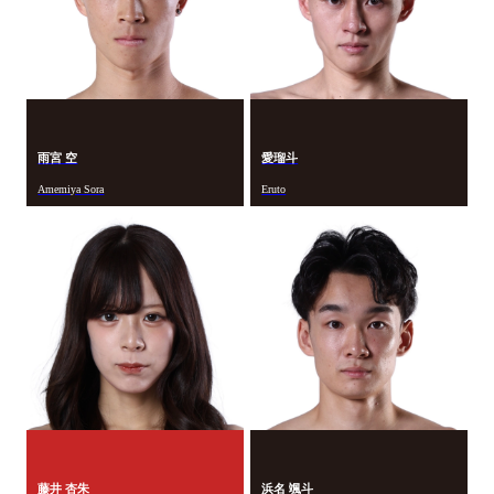
雨宮 空
愛瑠斗
Amemiya Sora
Eruto
藤井 杏朱
浜名 颯斗