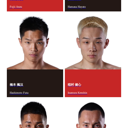
Fujii Anzu
Hamana Hayato
橋本 楓汰
稲村 健心
Hashimoto Futa
Inamura Kenshin