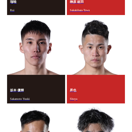
瑠唯
榊原 統羽
Rui
Sakakibara Towa
坂本 優輝
昇也
Sakamoto Yuuki
Shoya