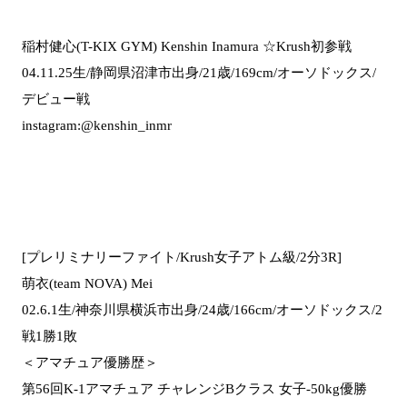
稲村健心(T-KIX GYM) Kenshin Inamura ☆Krush初参戦
04.11.25生/静岡県沼津市出身/21歳/169cm/オーソドックス/
デビュー戦
instagram:@kenshin_inmr
[プレリミナリーファイト/Krush女子アトム級/2分3R]
萌衣(team NOVA) Mei
02.6.1生/神奈川県横浜市出身/24歳/166cm/オーソドックス/2
戦1勝1敗
＜アマチュア優勝歴＞
第56回K-1アマチュア チャレンジBクラス 女子-50kg優勝