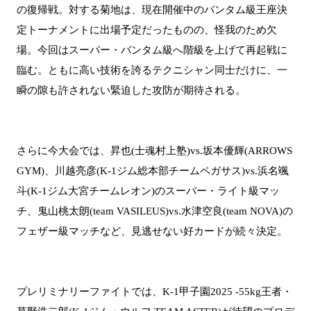
の復帰戦。対する菊地は、現在開催中のバンタム級王座決
定トーナメントに出場予定だったものの、怪我のため欠
場。今回はスーパー・バンタム級へ階級を上げて再起戦に
臨む。ともに高い技術を誇るテクニシャン同士だけに、一
瞬の隙も許されない緊迫した攻防が期待される。
さらに今大会では、昇也(士魂村上塾)vs.坂本優輝(ARROWS
GYM)、川越亮彦(K-1ジム総本部チームペガサス)vs.浜名颯
斗(K-1ジム大宮チームレオン)のスーパー・ライト級マッ
チ、鬼山桃太朗(team VASILEUS)vs.水津空良(team NOVA)の
フェザー級マッチなど、見逃せない好カードが続々決定。
プレリミナリーファイトでは、K-1甲子園2025 -55kg王者・