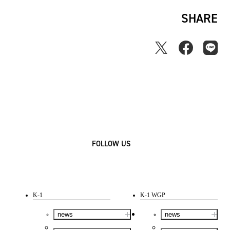
SHARE
FOLLOW US
K-1
K-1 WGP
news
news