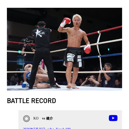
BATTLE RECORD
KO
vs 健介