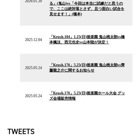
2026.01.20
る」(鬼山)vs「今回は本当に試練だと思うの
ス
で、ここは絶対落とさず、且つ面白い試合を
見せます！」(橋本)
2025.12.04
の
「Krush.184」1.25(日)後楽園 鬼山桃太朗vs橋
ニ
2025.12.04
本楓汰、西元也史vs山本陸が決定！
ュ
ー
ス
2025.05.24
の
「Krush.176」5.25(日)後楽園 鬼山桃太朗vs齊
ニ
2025.05.24
藤龍之介に関するお知らせ
ュ
ー
ス
2025.05.24
の
「Krush.176」5.25(日)後楽園ホール大会 グッ
ニ
2025.05.24
ズ会場販売情報
ュ
ー
ス
TWEETS