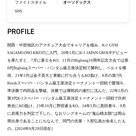
ファイトスタイル
オーソドックス
SNS
PROFILE
関西・中部地区のアマチュア大会でキャリアを積み、K-1 GYM
SAGAMI-ONO KRESTに入門。20年1月にK-1 JAPAN GROUPデビュー
を果たすと、7月に蒼士をKO。11月のBigbang10周年記念大会では第
6代Bigbangスーパー・バンタム級王座決定戦で勝利し、ベルトを獲
得。21年3月は金子晃大と果敢に打ち合うもKO負け。8月の第7代
Krushスーパー・バンタム級王座決定トーナメント一回戦で愛瑠斗、
準決勝で内田晶を撃破。決勝では璃明武の連打に沈んだ。22年2月の
第3代K-1スーパー・バンタム級王座決定トーナメント一回戦で玖村
将史にKO負け。23年10月に野田蒼をKO。24年5月に黒田勇斗、9月
に岩尾力を判定で下した。なおリングネームの“鬼山桃太朗”は岡山
県出身であることにちなんで、同門の先輩・卜部弘嵩が命名したも
の。[2024年9月29日現在］