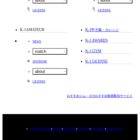
about
about
LICENSE
LICENSE
K-1AMATEUR
K-1
甲子園・カレッジ
K-1 AWARDS
NEWS
K-1 GYM
match
K-1 LICENSE
SPONSOR
about
LICENSE
おすすめジム・ヨガ
おすすめ動画配信サービス
PRIVACYPOLICY
TERMS
CONTACT
RECRUIT
COMPANY
MISSION