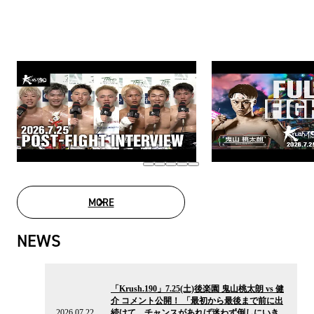
MORE
MOVIE LIST
NEWS
2026.07.22
の
「Krush.190」7.25(土)後楽園 鬼山桃太朗 vs 健
ニ
介 コメント公開！ 「最初から最後まで前に出
ュ
2026.07.22
続けて、チャンスがあれば迷わず倒しにいき