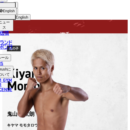
手
FIGHTER
USH
ショッ
English
プ
English
ニュー
日本語
ス
信情
選手
English
ランド
ポンサ
한국어
鬼の子
ルール
中文（简体）
NS
Kiyama
rush
に
中文（繁體）
ついて
1 GYM
Momotaro
ไทย
1
ICENSE
العربية
鬼山 桃太朗
キヤマ モモタロウ