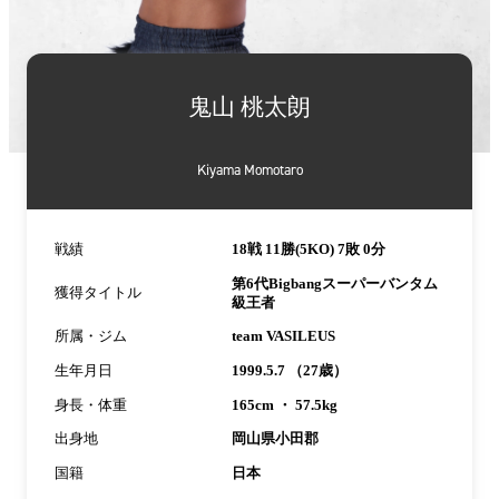
詳
細
鬼山 桃太朗
情
報
Kiyama Momotaro
戦績
18戦 11勝(5KO) 7敗 0分
第6代Bigbangスーパーバンタム
獲得タイトル
級王者
所属・ジム
team VASILEUS
生年月日
1999.5.7 （27歳）
身長・体重
165cm ・ 57.5kg
出身地
岡山県小田郡
国籍
日本