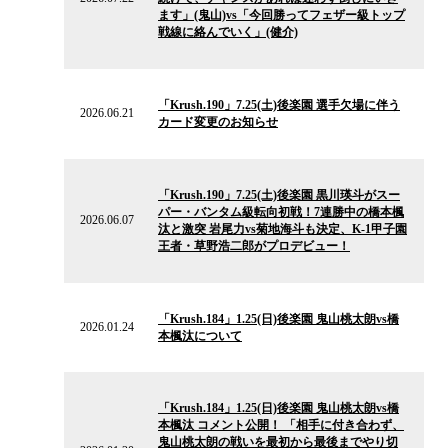
ー
ます」(鬼山)vs「今回勝ってフェザー級トップ
ス
戦線に絡んでいく」(健介)
2026.06.21
の
「Krush.190」7.25(土)後楽園 選手欠場に伴う
ニ
2026.06.21
カード変更のお知らせ
ュ
ー
ス
2026.06.07
の
「Krush.190」7.25(土)後楽園 黒川瑛斗がスー
ニ
パー・バンタム級転向初戦！7連勝中の橋本楓
ュ
2026.06.07
汰と激突 岩尾力vs菊地海斗も決定、K-1甲子園
ー
王者・草野浩二郎がプロデビュー！
ス
2026.01.24
の
「Krush.184」1.25(日)後楽園 鬼山桃太朗vs橋
ニ
2026.01.24
本楓汰について
ュ
ー
ス
2026.01.20
の
「Krush.184」1.25(日)後楽園 鬼山桃太朗vs橋
ニ
本楓汰 コメント公開！ 「相手に付き合わず、
ュ
鬼山桃太朗の戦いを最初から最後までやり切
ー