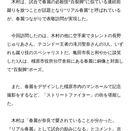
木村は、試合で春麗の必殺技“百裂脚”に似ている連続前
蹴りを放つことが話題となり“リアル春麗”と呼ばれている
が、春麗つながりで表敬訪問が実現した。
今回訪問したのは、木村の他に空手家でタレントの長野
じゅりあさん、テコンドー王者の滝川聖奈さんの3人。いず
れも蹴り技のスペシャリストだ。亀田市長と和やかに談笑
した3人は、橿原市役所分庁舎前にある春麗に銅像と対面し
て“百裂脚”ポーズ。
また、春麗をデザインした橿原市内のマンホールで記念
撮影をするなど、「ストリートファイター」の街を堪能し
た。
木村は「春麗が奈良で愛されていることが分かった。
『リアル春麗』として試合の励みになる」とコメント。次