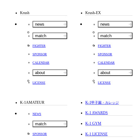
Krush
Krush-EX
news
news
match
match
FIGHTER
FIGHTER
SPONSOR
SPONSOR
CALENDAR
CALENDAR
about
about
LICENSE
LICENSE
K-1AMATEUR
K-1
甲子園・カレッジ
K-1 AWARDS
NEWS
K-1 GYM
match
K-1 LICENSE
SPONSOR