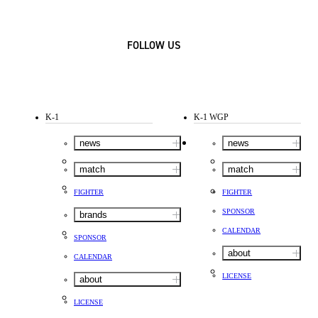
FOLLOW US
K-1
K-1 WGP
news
news
match
match
FIGHTER
FIGHTER
SPONSOR
brands
CALENDAR
SPONSOR
about
CALENDAR
LICENSE
about
LICENSE