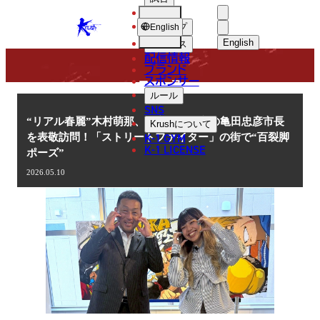
選手
NEWS
KRUSH
ショップ
English
English
ニュース
配信情報
日本語
ブランド
スポンサー
ニュース
English
ルール
SNS
한국어
“リアル春麗”木村萌那、奈良県橿原市の亀田忠彦市長
Krush
について
K-1 GYM
を表敬訪問！「ストリートファイター」の街で“百裂脚
中文（简体
K-1 LICENSE
ポーズ”
中文（繁體
2026.05.10
ไทย
العربية