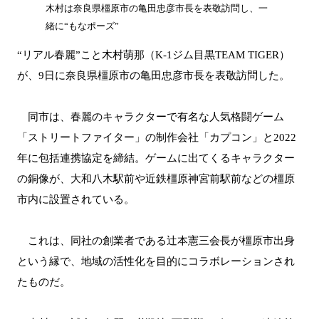
木村は奈良県橿原市の亀田忠彦市長を表敬訪問し、一
緒に“もなポーズ”
“リアル春麗”こと木村萌那（K-1ジム目黒TEAM TIGER）
が、9日に奈良県橿原市の亀田忠彦市長を表敬訪問した。
同市は、春麗のキャラクターで有名な人気格闘ゲーム
「ストリートファイター」の制作会社「カプコン」と2022
年に包括連携協定を締結。ゲームに出てくるキャラクター
の銅像が、大和八木駅前や近鉄橿原神宮前駅前などの橿原
市内に設置されている。
これは、同社の創業者である辻本憲三会長が橿原市出身
という縁で、地域の活性化を目的にコラボレーションされ
たものだ。