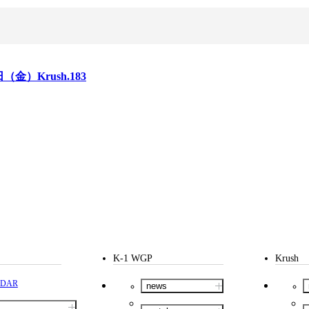
日（金）Krush.183
K-1 WGP
Krush
NDAR
news