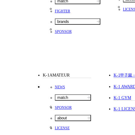
match
LICEN
FIGHTER
brands
SPONSOR
K-1AMATEUR
K-1
甲子園
K-1 AWAR
NEWS
match
K-1 GYM
SPONSOR
K-1 LICEN
about
LICENSE