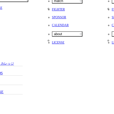
match
SE
FIGHTER
F
SPONSOR
S
CALENDAR
C
about
LICENSE
L
・カレッジ
DS
SE