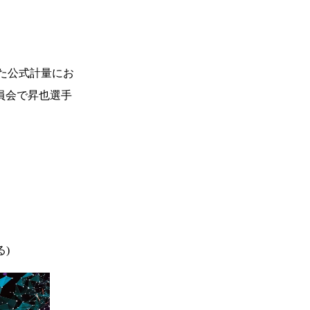
した公式計量にお
委員会で昇也選手
)