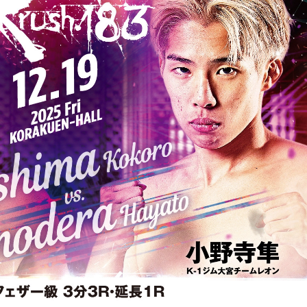
総合トップ
K-1 WGP
Krush
Krush-EX
K-1
アマチュ
K-1
甲子園・
K-1 AWAR
K-
1.SHOP
ズ
K-
（
1.SHOP
ト
ギャラリー（
ー）
ギャラリー（写
ギャラリー（動
K-1
（K
GYM
ム）
K-
（フ
1.CLUB
ブ）
Krush公式