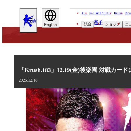
ALL
K-1 WORLD GP
Krush
Kru
KRUSH
選手
試合
ショップ
ニ
English
「Krush.183」12.19(金)後楽園 対戦
2025.12.18