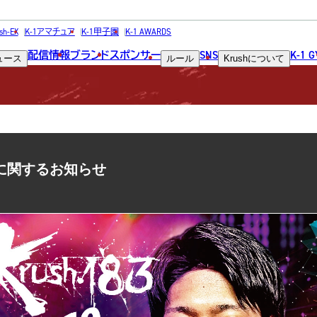
NEWS
sh-EX
K-1アマチュア
K-1甲子園
K-1 AWARDS
配信情報
ブランド
スポンサー
SNS
K-1 
ュース
ルール
Krush
について
ニュース
カードに関するお知らせ