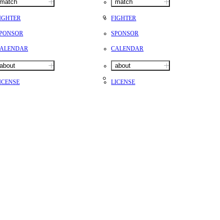
match
match
IGHTER
FIGHTER
PONSOR
SPONSOR
ALENDAR
CALENDAR
about
about
ICENSE
LICENSE