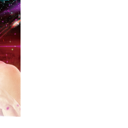
一覧
X(JP)
X(Krush)
X(アマチュア大会)
ア
Instagram(JP)
カレッジ
TikTok(JP)
DS
LINE(JP)
（グッ
Youtube(JP)
）
Facebook(JP)
チケッ
X(En)
）
Instagram(EN)
ポスタ
Youtube(EN)
Podcast(EN)
真）
weibo(CH)
画）
Official site(EN)
-1ジ
ァンクラ
Krush
とは
■ ガールズ
Krush
ガー
ルズ
ルール