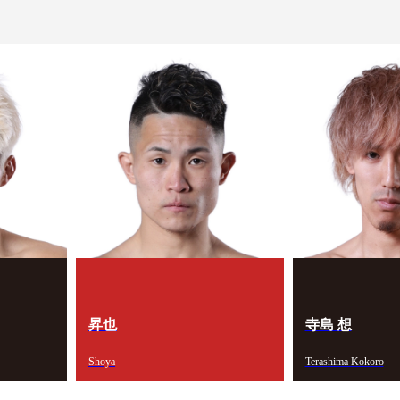
コラム
昇也
寺島 想
Shoya
Terashima Kokoro