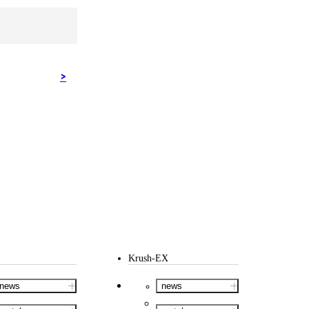
Krush-EX
news
news