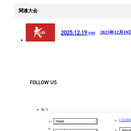
関連大会
2025.12.19
2025年12月19
(FRI)
FOLLOW US
K-1
CALE
news
about