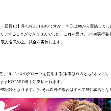
R・延長1R】昇也vsKOTAROですが、本日12:00から実施しま
ーでクリアすることができませんでした。これを受け、Krush実行
て双方合意の上、試合を実施します。
選手10オンスのグローブを使用する(本来は双方とも8オンス)。
ままKOTARO選手に支払われます。
公式記録となります。(※それ以外の場合はすべて無効試合となる