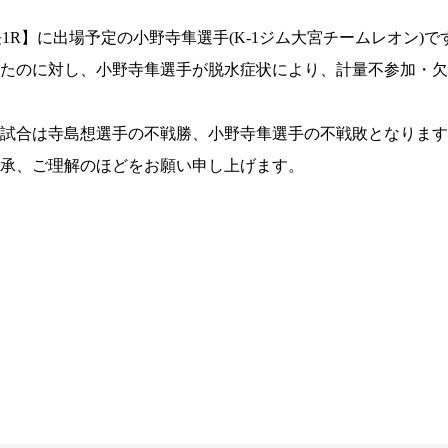
長1R】に出場予定の小野寺隼選手(K-1ジム大宮チームレオン)です
でクリアしたのに対し、小野寺隼選手が脱水症状により、計量不参加・
試合は寺島想選手の不戦勝、小野寺隼選手の不戦敗となります
承、ご理解のほどをお願い申し上げます。
試合日程
試合結果
チケット
グッズ
全て
イベント
トピックス
メディア
チケット・グッズ
読みもの