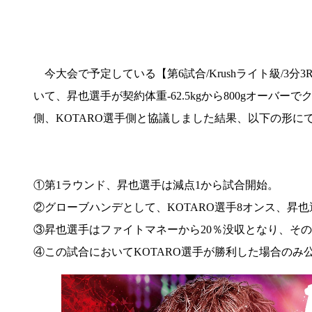
今大会で予定している【第6試合/Krushライト級/3分3
いて、昇也選手が契約体重-62.5kgから800gオーバ
側、KOTARO選手側と協議しました結果、以下の形に
①第1ラウンド、昇也選手は減点1から試合開始。
②グローブハンデとして、KOTARO選手8オンス、昇也
③昇也選手はファイトマネーから20％没収となり、その
④この試合においてKOTARO選手が勝利した場合のみ