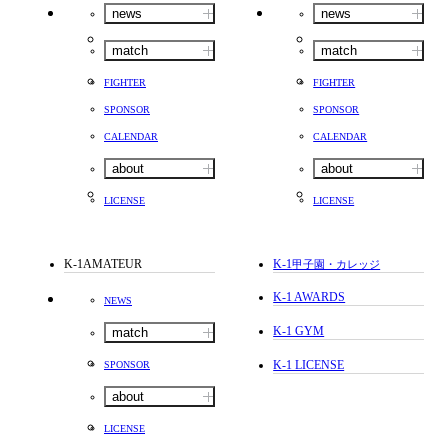
news
news
match
match
FIGHTER
FIGHTER
SPONSOR
SPONSOR
CALENDAR
CALENDAR
about
about
LICENSE
LICENSE
K-1AMATEUR
K-1
甲子園・カレッジ
K-1 AWARDS
NEWS
K-1 GYM
match
K-1 LICENSE
SPONSOR
about
LICENSE