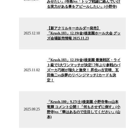
みせたい」(寺島)vs「トップ戦線に絡んでいけ
ー
る実力がある事をアピールしたい」(小野寺)
ス
2025.12.10
の
【新アクリルキーホルダー発売】
ニ
2025.12.10
「Krush.183」12.19(金)後楽園ホール大会 グッ
ュ
ズ会場販売情報 2025.11.23
ー
ス
2025.11.02
の
「Krush.183」12.19(金)後楽園 最激戦区・ライ
ニ
ト級で3大ワンマッチが決定! 7年ぶり参戦のバ
ュ
2025.11.02
ズーカ巧樹が瑠久と激突！ 昇也vs古宮晴、瓦
ー
田脩二vs歩夢のリベンジマッチ2カードも決
ス
定！
2025.09.25
の
「Krush.180」9.27(土)後楽園 小野寺隼vs山本
ニ
竜輝 コメント公開！「何もさせずに倒す」(小
ュ
2025.09.25
野寺)vs「華はあるので注目してください」(山
ー
本)
ス
2025.05.27