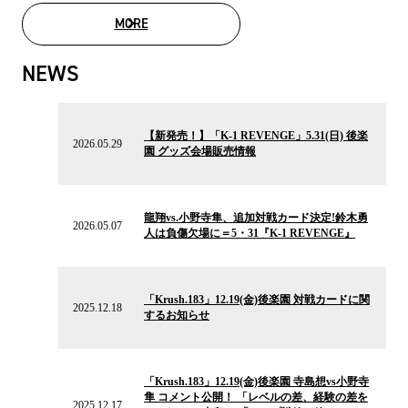
MORE
MOVIE LIST
NEWS
2026.05.29
の
【新発売！】「K-1 REVENGE」5.31(日) 後楽
ニ
2026.05.29
園 グッズ会場販売情報
ュ
ー
ス
2026.05.07
の
龍翔vs.小野寺隼、追加対戦カード決定!鈴木勇
ニ
2026.05.07
人は負傷欠場に＝5・31『K-1 REVENGE』
ュ
ー
ス
2025.12.18
の
「Krush.183」12.19(金)後楽園 対戦カードに関
ニ
2025.12.18
するお知らせ
ュ
ー
ス
2025.12.17
の
「Krush.183」12.19(金)後楽園 寺島想vs小野寺
ニ
隼 コメント公開！ 「レベルの差、経験の差を
ュ
2025.12.17