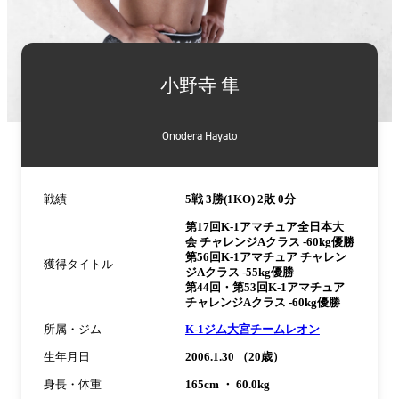
詳
細
小野寺 隼
情
報
Onodera Hayato
戦績
5戦 3勝(1KO) 2敗 0分
第17回K-1アマチュア全日本大
会 チャレンジAクラス -60kg優勝
第56回K-1アマチュア チャレン
獲得タイトル
ジAクラス -55kg優勝
第44回・第53回K-1アマチュア
チャレンジAクラス -60kg優勝
所属・ジム
K-1ジム大宮チームレオン
生年月日
2006.1.30 （20歳）
身長・体重
165cm ・ 60.0kg