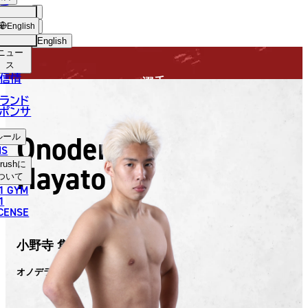
手
FIGHTER
USH
ショッ
English
プ
English
ニュー
日本語
ス
信情
選手
English
ランド
ポンサ
한국어
Onodera
ルール
中文（简体）
NS
Hayato
rush
に
中文（繁體）
ついて
1 GYM
ไทย
1
ICENSE
العربية
小野寺 隼
オノデラ ハヤト