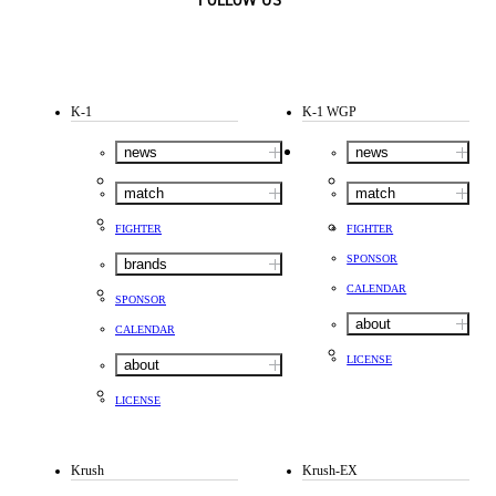
FOLLOW US
K-1
K-1 WGP
news
news
match
match
FIGHTER
FIGHTER
SPONSOR
brands
CALENDAR
SPONSOR
about
CALENDAR
LICENSE
about
LICENSE
Krush
Krush-EX