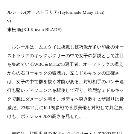
ルシール(オーストラリア/Taylormade Muay Thai)
vs
末松 晄(K.I.K team BLADE)
ルシールは、ムエタイに挑戦し技巧派が多い印象のオー
ストラリアのキックボクサーの中で女子の新鋭として注目
を集めているWBC＆MTLの3冠王者。オーソドックス構え
からの右ローキックの破壊力、左ミドルキックの正確さ
は、女子の中で群を抜く才能がある。対戦相手のパンチ連
打も堅いディフェンスを駆使して守り、強烈なミドルキッ
クで腕にダメージを与え、ボディへ突き刺すヒザ蹴りは脅
威だ。23年12月にK-1初参戦で菅原美優と対戦して判定負
けも、ポテンシャルの高さを見せた。
末松は、福岡出身のJKキックボクサーとして2023年4月