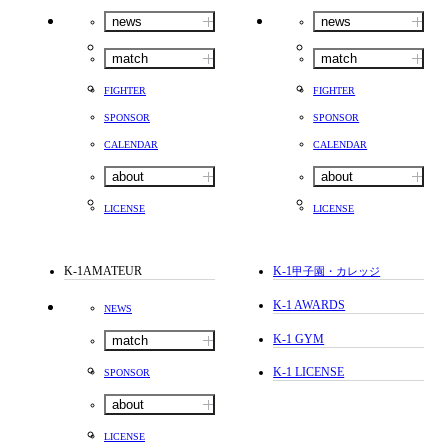
news
news
match
match
FIGHTER
FIGHTER
SPONSOR
SPONSOR
CALENDAR
CALENDAR
about
about
LICENSE
LICENSE
K-1AMATEUR
K-1
甲子園・カレッジ
K-1 AWARDS
NEWS
K-1 GYM
match
K-1 LICENSE
SPONSOR
about
LICENSE