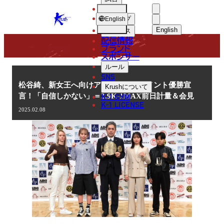
選手
NEWS
KRUSH
ショップ
English
English
ニュース
配信情報
日本語
ブランド
スポンサー
ニュース
English
ルール
SNS
한국어
松谷綺、新女王へ向けアトム級トーナメント優勝宣
Krush
について
K-1 GYM
言！「自信しかない」＝2.9K-1MAX前日計量＆会見
中文（简体
K-1 LICENSE
2025.02.08
中文（繁體
ไทย
العربية