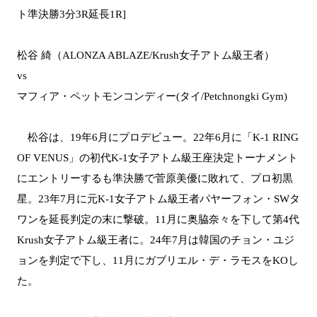
ト準決勝3分3R延長1R]
松谷 綺（ALONZA ABLAZE/Krush女子アトム級王者）
vs
マフィア・ペットモンコンディー(タイ/Petchnongki Gym)
松谷は、19年6月にプロデビュー。22年6月に「K-1 RING
OF VENUS」の初代K-1女子アトム級王座決定トーナメント
にエントリーするも準決勝で菅原美優に敗れて、プロ初黒
星。23年7月に元K-1女子アトム級王者パヤーフォン・SWタ
ワンを延長判定の末に撃破。11月に奥脇奈々を下して第4代
Krush女子アトム級王者に。24年7月は韓国のチョン・ユジ
ョンを判定で下し、11月にガブリエル・デ・ラモスをKOし
た。