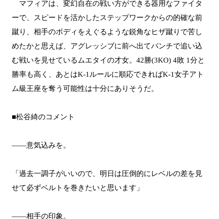
マフィアは、変幻自在の戦い方ができる器用なファイタ
ーで、スピードを活かしたステップワークからの的確な前
蹴り、相手のボディをえぐるような鋭角なヒザ蹴りで苦し
めたかと思えば、アグレッシブに前へ出てパンチで追い込
む戦いを見せているムエタイの才女。42勝(3KO) 4敗 1分と
勝率も高く、あとはK-1ルールに順応できればK-1女子アト
ム級王座を奪う可能性は十分にありそうだ。
■松谷綺のコメント
――意気込みを。
「過去一調子がいいので、明日は圧倒的にレベルの差を見
せて必ずベルトを巻きたいと思います」
――相手の印象。