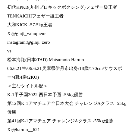
初代KPKB(九州プロキックボクシング)フェザー級王者
TENKAICHIフェザー級王者
大和KICK -57.5kg王者
X:@ginji_vainqueur
instagram:@ginji_zero
vs
松本海翔(日本/TAD) Matsumoto Haruto
06.6.21生/06.6.21兵庫県伊丹市出身/18歳/170cm/サウスポ
ー/4戦4勝(2KO)
＜主なタイトル歴＞
K-1甲子園2022 西日本予選 -55kg優勝
第12回K-1アマチュア全日本大会 チャレンジAクラス -55kg
優勝
第41回K-1アマチュア チャレンジAクラス -55kg優勝
X:@haruto__621