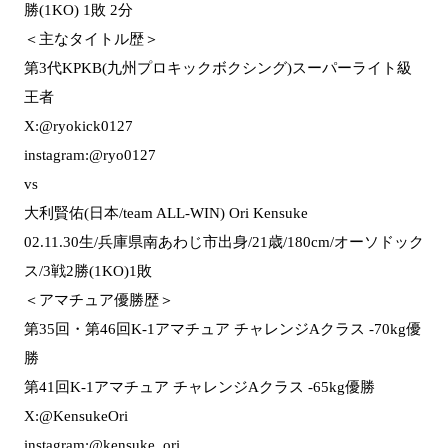
勝(1KO) 1敗 2分
＜主なタイトル歴＞
第3代KPKB(九州プロキックボクシング)スーパーライト級
王者
X:@ryokick0127
instagram:@ryo0127
vs
大利賢佑(日本/team ALL-WIN) Ori Kensuke
02.11.30生/兵庫県南あわじ市出身/21歳/180cm/オーソドック
ス/3戦2勝(1KO)1敗
＜アマチュア優勝歴＞
第35回・第46回K-1アマチュア チャレンジAクラス -70kg優
勝
第41回K-1アマチュア チャレンジAクラス -65kg優勝
X:@KensukeOri
instagram:@kensuke_ori