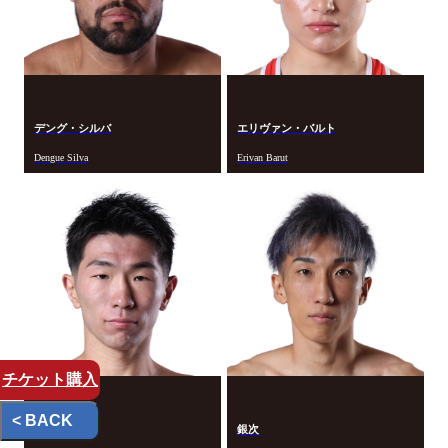
デング・シルバ
エリヴァン・バルト
Dengue Silva
Erivan Barut
チケット
購入
< BACK
古宮 晴
銀次