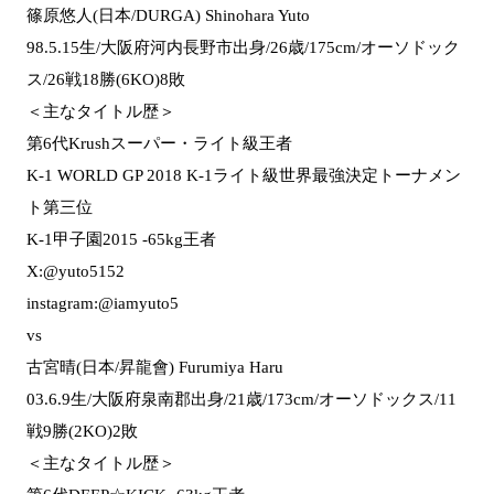
篠原悠人(日本/DURGA) Shinohara Yuto
98.5.15生/大阪府河内長野市出身/26歳/175cm/オーソドック
ス/26戦18勝(6KO)8敗
＜主なタイトル歴＞
第6代Krushスーパー・ライト級王者
K-1 WORLD GP 2018 K-1ライト級世界最強決定トーナメン
ト第三位
K-1甲子園2015 -65kg王者
X:@yuto5152
instagram:@iamyuto5
vs
古宮晴(日本/昇龍會) Furumiya Haru
03.6.9生/大阪府泉南郡出身/21歳/173cm/オーソドックス/11
戦9勝(2KO)2敗
＜主なタイトル歴＞