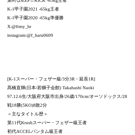
第6代DEEP☆KICK -63kg王者
K-1甲子園2021 -65kg王者
K-1甲子園2020 -65kg準優勝
X:@frmy_hr
instagram:@f_haru0609
[K-1スーパー・フェザー級/3分3R・延長1R]
髙橋直輝(日本/若獅子会館) Takahashi Naoki
97.12.6生/大阪府大阪市出身/26歳/170cm/オーソドックス/28
戦18勝(5KO)8敗2分
＜主なタイトル歴＞
第11代Krushスーパー・フェザー級王者
初代ACCELバンタム級王者