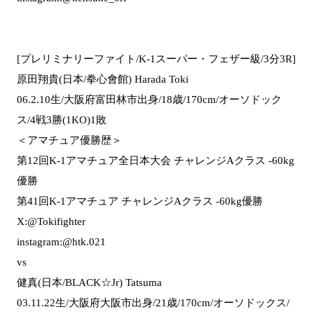
[プレリミナリーファイト/K-1スーパー・フェザー級/3分3R]
原田翔貴(日本/拳心會館) Harada Toki
06.2.10生/大阪府富田林市出身/18歳/170cm/オーソドック
ス/4戦3勝(1KO)1敗
＜アマチュア優勝歴＞
第12回K-1アマチュア全日本大会 チャレンジAクラス -60kg
優勝
第41回K-1アマチュア チャレンジAクラス -60kg優勝
X:@Tokifighter
instagram:@htk.021
vs
健真(日本/BLACK☆Jr) Tatsuma
03.11.22生/大阪府大阪市出身/21歳/170cm/オーソドックス/