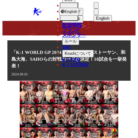
選手
NEWS
KRUSH
ショップ
English
English
ニュース
配信情報
日本語
ブランド
スポンサー
ニュース
English
ルール
SNS
한국어
「K-1 WORLD GP 2024」10.5(土)大阪 ストーヤン、和
Krush
について
K-1 GYM
島大海、SAHOらの対戦カードが決定！18試合を一挙発
中文（简体
K-1 LICENSE
表！
中文（繁體
2024.09.01
ไทย
العربية