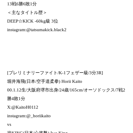
13戦6勝6敗1分
＜主なタイトル歴＞
DEEP☆KICK -60kg級 3位
instagram:@tatsumakick.black2
[プレリミナリーファイト/K-1フェザー級/3分3R]
堀井海飛(日本/空手道柔拳) Horii Kaito
00.1.12生/大阪府堺市出身/24歳/165cm/オーソドックス/7戦2
勝4敗1分
X:@KaitoH0112
instagram:@_horiikaito
vs
岩KING(日本/心将塾) Iwa King