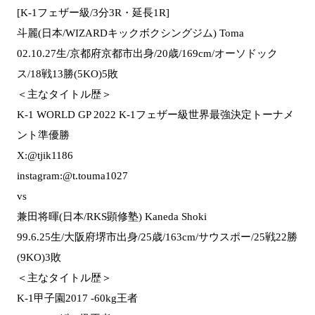
[K-1フェザー級/3分3R・延長1R]
斗麗(日本/WIZARDキックボクシングジム) Toma
02.10.27生/京都府京都市出身/20歳/169cm/オーソドック
ス/18戦13勝(5KO)5敗
＜主なタイトル歴＞
K-1 WORLD GP 2022 K-1フェザー級世界最強決定トーナメ
ント準優勝
X:@tjik1186
instagram:@t.touma1027
vs
兼田将暉(日本/RKS顕修塾) Kaneda Shoki
99.6.25生/大阪府堺市出身/25歳/163cm/サウスポー/25戦22勝
(9KO)3敗
＜主なタイトル歴＞
K-1甲子園2017 -60kg王者