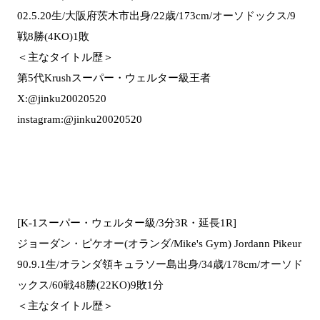
02.5.20生/大阪府茨木市出身/22歳/173cm/オーソドックス/9
戦8勝(4KO)1敗
＜主なタイトル歴＞
第5代Krushスーパー・ウェルター級王者
X:@jinku20020520
instagram:@jinku20020520
[K-1スーパー・ウェルター級/3分3R・延長1R]
ジョーダン・ピケオー(オランダ/Mike's Gym) Jordann Pikeur
90.9.1生/オランダ領キュラソー島出身/34歳/178cm/オーソド
ックス/60戦48勝(22KO)9敗1分
＜主なタイトル歴＞