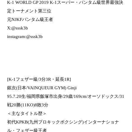
K-1 WORLD GP 2019 K-1スーパー・バンタム級世界最強決
定トーナメント第三位
元NJKFバンタム級王者
X:@sssk3b
instagram:@sssk3b
[K-1フェザー級/3分3R・延長1R]
銀次(日本/VAINQUEUR GYM) Ginji
95.7.20生/福岡県飯塚市出身/29歳/169cm/オーソドックス/31
戦20勝(11KO)8敗3分
＜主なタイトル歴＞
初代KPKB(九州プロキックボクシング)インターナショナ
ル・フェザー級王者