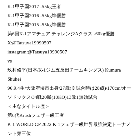
K-1甲子園2017 -55kg王者
K-1甲子園2016 -55kg準優勝
K-1甲子園2015 -55kg準優勝
第6回K-1アマチュア チャレンジAクラス -60kg優勝
X:@Tatsuya19990507
instagram:@Tatsuya19990507
vs
玖村修平(日本/K-1ジム五反田チームキングス) Kumura
Shuhei
96.9.4生/大阪府堺市出身/27歳(※試合時は28歳)/170cm/オー
ソドックス/34戦20勝(10KO)13敗1無効試合
＜主なタイトル歴＞
第6代Krushフェザー級王者
K-1 WORLD GP 2022 K-1フェザー級世界最強決定トーナメ
ント第三位