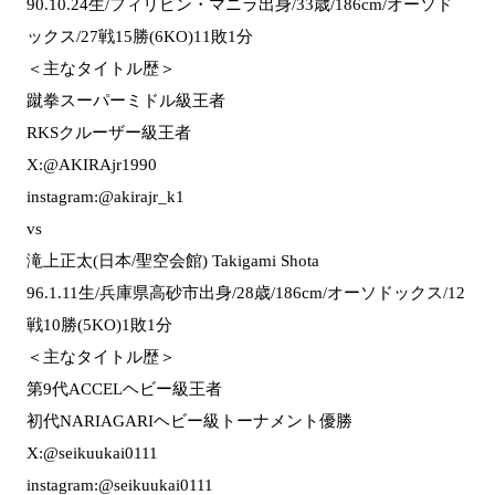
90.10.24生/フィリピン・マニラ出身/33歳/186cm/オーソド
ックス/27戦15勝(6KO)11敗1分
＜主なタイトル歴＞
蹴拳スーパーミドル級王者
RKSクルーザー級王者
X:@AKIRAjr1990
instagram:@akirajr_k1
vs
滝上正太(日本/聖空会館) Takigami Shota
96.1.11生/兵庫県高砂市出身/28歳/186cm/オーソドックス/12
戦10勝(5KO)1敗1分
＜主なタイトル歴＞
第9代ACCELヘビー級王者
初代NARIAGARIヘビー級トーナメント優勝
X:@seikuukai0111
instagram:@seikuukai0111