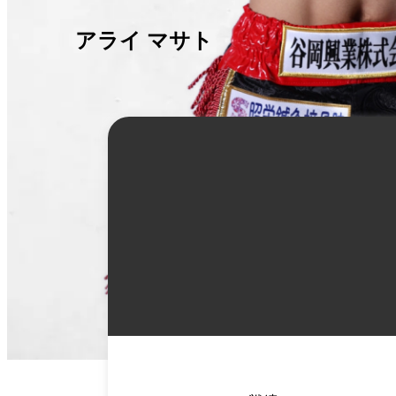
アライ マサト
詳
細
情
報