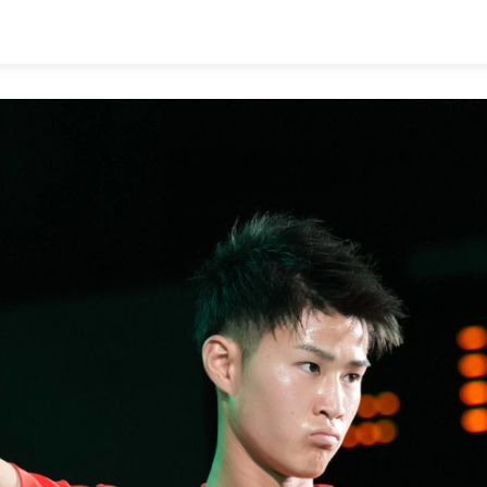
1.SHOP
ズ
K-
（
1.SHOP
ト
ギャラリー（
ー）
ギャラリー（写
ギャラリー（動
K-1
（K
GYM
ム）
K-
（フ
1.CLUB
ブ）
Krush公式