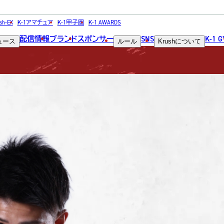
FIGHTER
sh-EX
K-1アマチュア
K-1甲子園
K-1 AWARDS
配信情報
ブランド
スポンサー
SNS
K-1 
ュース
ルール
Krush
について
選手