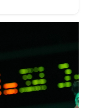
）
Facebook(JP)
チケッ
X(En)
）
Instagram(EN)
ポスタ
Youtube(EN)
Podcast(EN)
真）
weibo(CH)
画）
Official site(EN)
-1ジ
ァンクラ
Krush
とは
■ ガールズ
Krush
ガー
ルズ
ルール