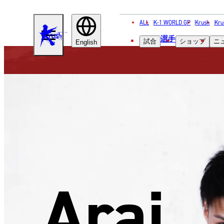
ALL
K-1 WORLD GP
Krush
Kru
KRUSH
選手
試合
ショップ
ニ
English
Arai