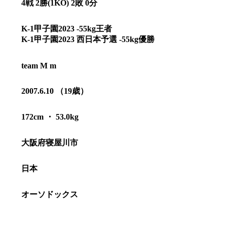
4戦 2勝(1KO) 2敗 0分
K-1甲子園2023 -55kg王者
K-1甲子園2023 西日本予選 -55kg優勝
team M m
2007.6.10 （19歳）
172cm ・ 53.0kg
大阪府寝屋川市
総合トップ
日本
K-1 WGP
Krush
Krush-EX
オーソドックス
K-1
アマチュ
K-1
甲子園・
K-1 AWAR
K-