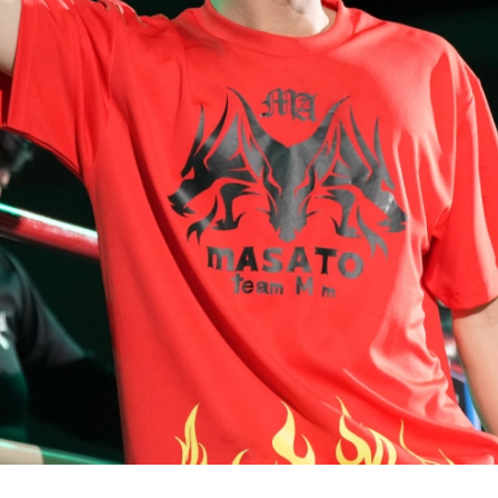
試合日程
試合結果
チケット
グッズ
全て
イベント
トピックス
メディア
チケット・グッズ
読みもの
コラム