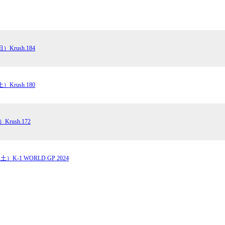
）Krush.184
）Krush.180
Krush.172
土）K-1 WORLD GP 2024