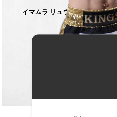
イマムラ リュウセイ
詳
細
情
報