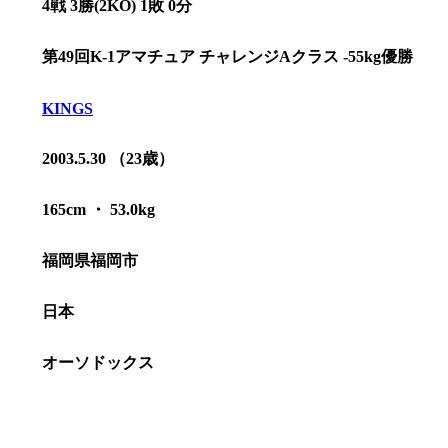
4戦 3勝(2KO) 1敗 0分
第49回K-1アマチュア チャレンジAクラス -55kg優勝
KINGS
2003.5.30 （23歳）
165cm ・ 53.0kg
福岡県福岡市
日本
総合トップ
K-1 WGP
Krush
オーソドックス
Krush-EX
K-1
アマチュ
K-1
甲子園・
K-1 AWAR
K-