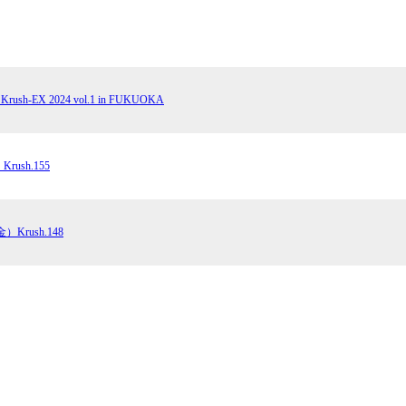
sh-EX 2024 vol.1 in FUKUOKA
rush.155
）Krush.148