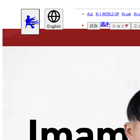
ALL
K-1 WORLD GP
Krush
Kru
KRUSH
選手
試合
ショップ
ニ
English
Imam