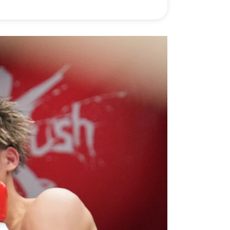
）
Facebook(JP)
チケッ
X(En)
）
Instagram(EN)
ポスタ
Youtube(EN)
Podcast(EN)
真）
weibo(CH)
画）
Official site(EN)
-1ジ
ァンクラ
Krush
とは
■ ガールズ
Krush
ガー
ルズ
ルール