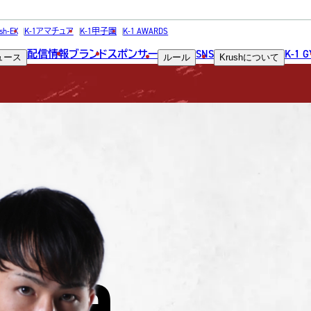
FIGHTER
sh-EX
K-1アマチュア
K-1甲子園
K-1 AWARDS
配信情報
ブランド
スポンサー
SNS
K-1 
ュース
ルール
Krush
について
選手
ura