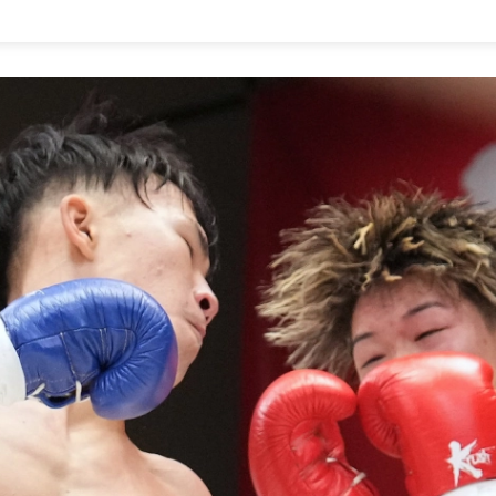
1.SHOP
ズ
K-
（
1.SHOP
ト
ギャラリー（
ー）
ギャラリー（写
ギャラリー（動
K-1
（K
GYM
ム）
K-
（フ
1.CLUB
ブ）
Krush公式