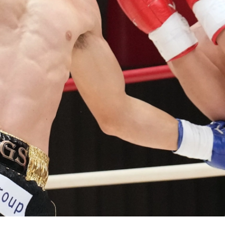
試合日程
試合結果
チケット
グッズ
全て
イベント
トピックス
メディア
チケット・グッズ
読みもの
コラム