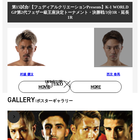
第15試合/【フュディアルクリエーションPresents】K-1 WORLD
GP第2代フェザー級王座決定トーナメント・決勝戦/3分3R・延長
1R
村越 優汰
西京 春馬
1R 0分51秒
TKO
MOVIE
MORE
GALLERY
ポスターギャラリー