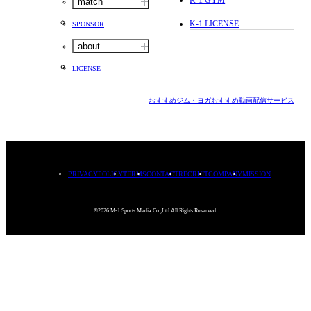
K-1 GYM
match
K-1 LICENSE
SPONSOR
about
LICENSE
おすすめジム・ヨガ
おすすめ動画配信サービス
PRIVACYPOLICY
TERMS
CONTACT
RECRUIT
COMPANY
MISSION
©2026.M-1 Sports Media Co.,Ltd.All Rights Reserved.