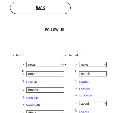
BACK
FOLLOW US
K-1
K-1 WGP
news
news
match
match
FIGHTER
FIGHTER
SPONSOR
brands
CALENDAR
SPONSOR
about
CALENDAR
LICENSE
about