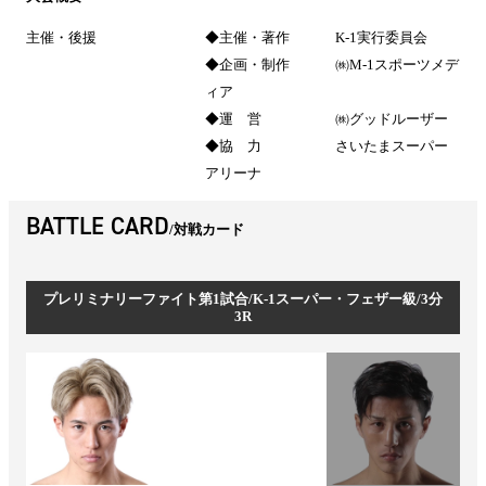
主催・後援
◆主催・著作 K-1実行委員会
◆企画・制作 ㈱M-1スポーツメデ
ィア
◆運 営 ㈱グッドルーザー
◆協 力 さいたまスーパー
アリーナ
BATTLE CARD
対戦カード
プレリミナリーファイト第1試合/K-1スーパー・フェザー級/3分
3R