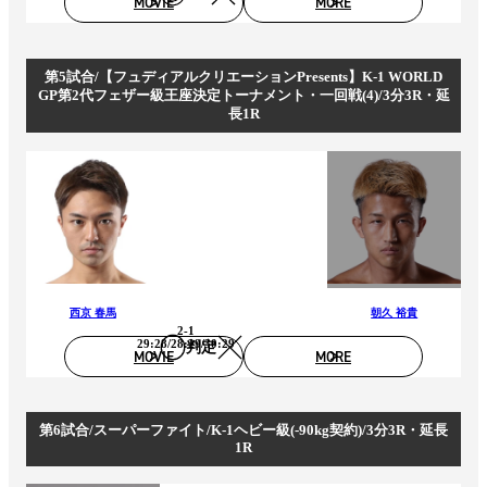
MOVIE
MORE
第5試合/【フュディアルクリエーションPresents】K-1 WORLD
GP第2代フェザー級王座決定トーナメント・一回戦(4)/3分3R・延
長1R
西京 春馬
朝久 裕貴
2-1
29:28/28:29/30:29
判定
MOVIE
MORE
第6試合/スーパーファイト/K-1ヘビー級(-90kg契約)/3分3R・延長
1R