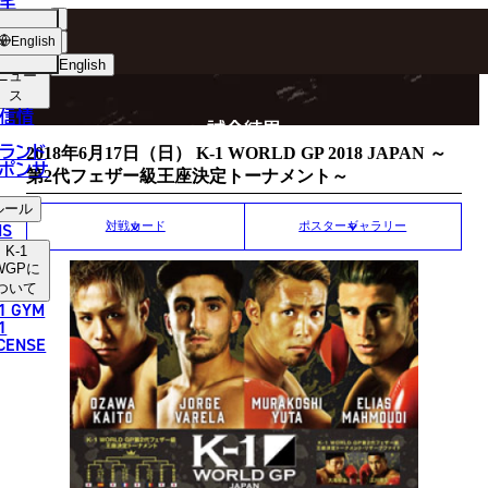
手
MATCH RESULT
ショッ
English
プ
English
ニュー
ス
日本語
P
信情
試合結果
English
ランド
2018年6月17日（日） K-1 WORLD GP 2018 JAPAN ～
ポンサ
第2代フェザー級王座決定トーナメント～
한국어
ルール
中文（简体）
NS
対戦カード
ポスターギャラリー
K-1
中文（繁體）
WGP
に
ついて
1 GYM
ไทย
1
ICENSE
العربية