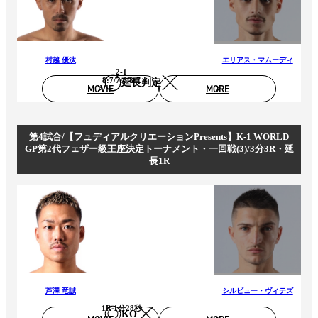
村越 優汰
エリアス・マムーディ
2-1
8:7/7:8/8:7
延長判定
MOVIE
MORE
第4試合/【フュディアルクリエーションPresents】K-1 WORLD
GP第2代フェザー級王座決定トーナメント・一回戦(3)/3分3R・延
長1R
芦澤 竜誠
シルビュー・ヴィテズ
1R 1分28秒
KO