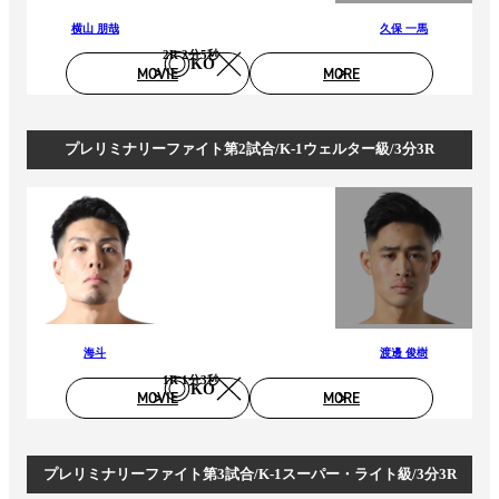
横山 朋哉
久保 一馬
2R 2分5秒
KO
MOVIE
MORE
プレリミナリーファイト第2試合/K-1ウェルター級/3分3R
海斗
渡邊 俊樹
1R 1分3秒
KO
MOVIE
MORE
プレリミナリーファイト第3試合/K-1スーパー・ライト級/3分3R