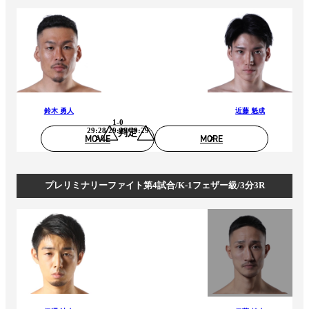
鈴木 勇人
近藤 魁成
1-0
29:28/29:29/29:29
判定
MOVIE
MORE
プレリミナリーファイト第4試合/K-1フェザー級/3分3R