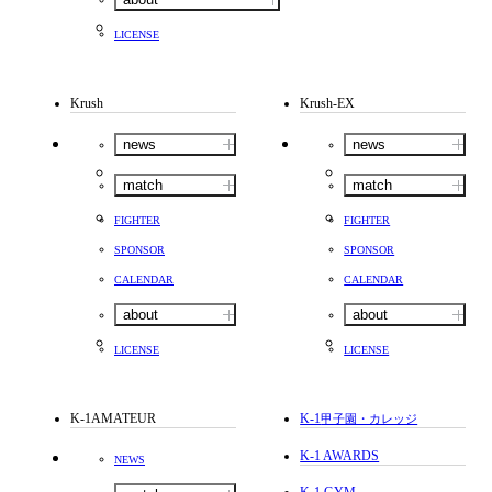
LICENSE
Krush
Krush-EX
news
news
match
match
FIGHTER
FIGHTER
SPONSOR
SPONSOR
CALENDAR
CALENDAR
about
about
LICENSE
LICENSE
K-1AMATEUR
K-1
甲子園・カレッジ
K-1 AWARDS
NEWS