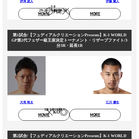
伊澤 波人
伊藤 健人
3-0
29:26/29:26/30:26
判定
MOVIE
MORE
第1試合/【フュディアルクリエーションPresents】K-1 WORLD
GP第2代フェザー級王座決定トーナメント・リザーブファイト/3
分3R・延長1R
大滝 裕太
江川 優生
1R 1分28秒
KO
MOVIE
MORE
第2試合/【フュディアルクリエーションPresents】K-1 WORLD