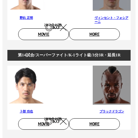
野杁 正明
ヴィンセント・フォシア
ーニ
2R 2分46秒
KO
MOVIE
MORE
第14試合/スーパーファイト/K-1ライト級/3分3R・延長1R
卜部 功也
ブラックドラゴン
2R 0分46秒
KO
MOVIE
MORE