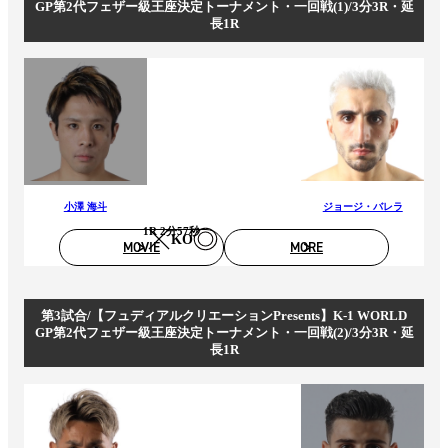
GP第2代フェザー級王座決定トーナメント・一回戦(1)/3分3R・延
長1R
小澤 海斗
ジョージ・バレラ
1R 2分57秒
KO
MOVIE
MORE
第3試合/【フュディアルクリエーションPresents】K-1 WORLD
GP第2代フェザー級王座決定トーナメント・一回戦(2)/3分3R・延
長1R