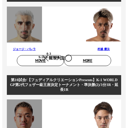
ジョージ・バレラ
村越 優汰
0-3
9:10/9:10/9:10
延長判定
MOVIE
MORE
第10試合/【フュディアルクリエーションPresents】K-1 WORLD
GP第2代フェザー級王座決定トーナメント・準決勝(2)/3分3R・延
長1R