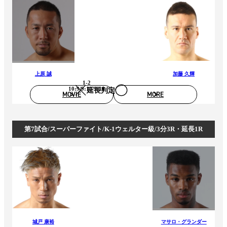
上原 誠
加藤 久輝
1-2
10:9/9:10/9:10
延長判定
MOVIE
MORE
第7試合/スーパーファイト/K-1ウェルター級/3分3R・延長1R
城戸 康裕
マサロ・グランダー