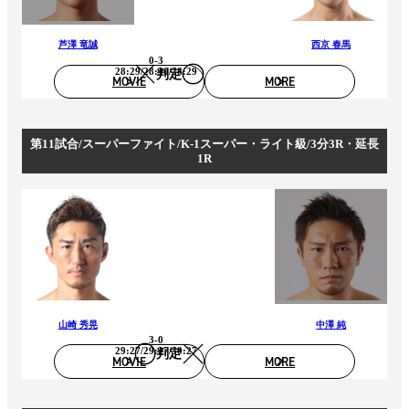
芦澤 竜誠
西京 春馬
0-3
28:29/28:30/28:29
判定
MOVIE
MORE
第11試合/スーパーファイト/K-1スーパー・ライト級/3分3R・延長
1R
山崎 秀晃
中澤 純
3-0
29:27/29:27/30:27
判定
MOVIE
MORE