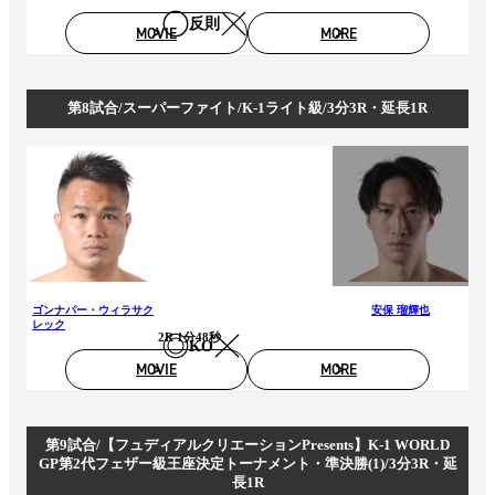
反則
MOVIE
MORE
第8試合/スーパーファイト/K-1ライト級/3分3R・延長1R
ゴンナパー・ウィラサク
安保 瑠輝也
レック
2R 1分48秒
KO
MOVIE
MORE
第9試合/【フュディアルクリエーションPresents】K-1 WORLD
GP第2代フェザー級王座決定トーナメント・準決勝(1)/3分3R・延
長1R