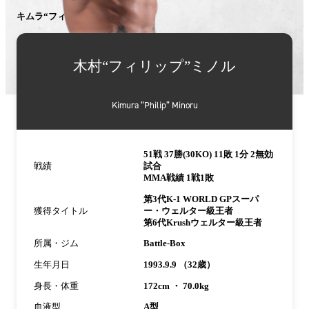
キムラ“フィリップ”ミノル
詳
細
木村“フィリップ”ミノル
情
報
Kimura “Philip” Minoru
51戦 37勝(30KO) 11敗 1分 2無効
戦績
試合
MMA戦績 1戦1敗
第3代K-1 WORLD GPスーパ
獲得タイトル
ー・ウェルター級王者
第6代Krushウェルター級王者
所属・ジム
Battle-Box
生年月日
1993.9.9 （32歳）
身長・体重
172cm ・ 70.0kg
血液型
A型