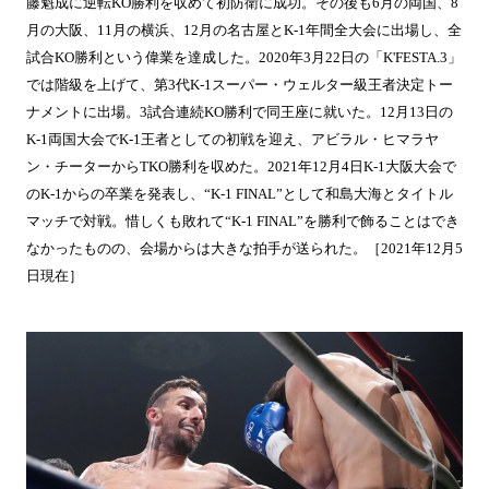
藤魁成に逆転KO勝利を収めて初防衛に成功。その後も6月の両国、8
月の大阪、11月の横浜、12月の名古屋とK-1年間全大会に出場し、全
試合KO勝利という偉業を達成した。2020年3月22日の「K'FESTA.3」
では階級を上げて、第3代K-1スーパー・ウェルター級王者決定トー
ナメントに出場。3試合連続KO勝利で同王座に就いた。12月13日の
K-1両国大会でK-1王者としての初戦を迎え、アビラル・ヒマラヤ
ン・チーターからTKO勝利を収めた。2021年12月4日K-1大阪大会で
のK-1からの卒業を発表し、“K-1 FINAL”として和島大海とタイトル
マッチで対戦。惜しくも敗れて“K-1 FINAL”を勝利で飾ることはでき
なかったものの、会場からは大きな拍手が送られた。［2021年12月5
日現在］