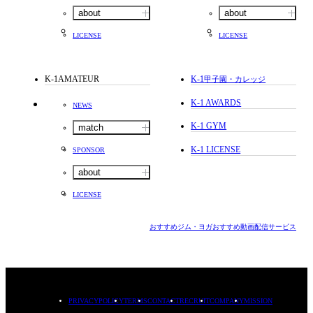
about
about
LICENSE
LICENSE
K-1AMATEUR
K-1
甲子園・カレッジ
K-1 AWARDS
NEWS
K-1 GYM
match
K-1 LICENSE
SPONSOR
about
LICENSE
おすすめジム・ヨガ
おすすめ動画配信サービス
PRIVACYPOLICY
TERMS
CONTACT
RECRUIT
COMPANY
MISSION