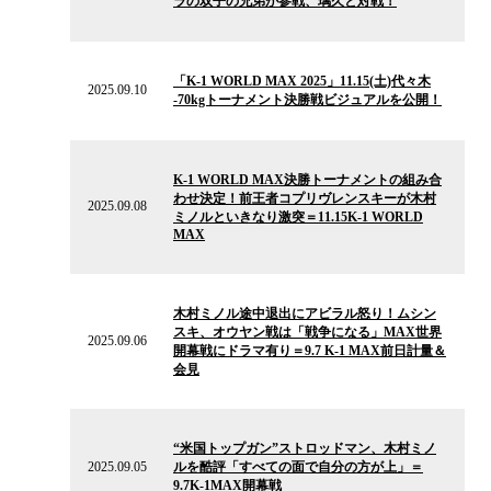
ラの双子の兄弟が参戦、璃久と対戦！
ス
2025.09.10
の
「K-1 WORLD MAX 2025」11.15(土)代々木
ニ
2025.09.10
-70kgトーナメント決勝戦ビジュアルを公開！
ュ
ー
ス
2025.09.08
の
K-1 WORLD MAX決勝トーナメントの組み合
ニ
わせ決定！前王者コプリヴレンスキーが木村
ュ
2025.09.08
ミノルといきなり激突＝11.15K-1 WORLD
ー
MAX
ス
2025.09.06
の
木村ミノル途中退出にアビラル怒り！ムシン
ニ
スキ、オウヤン戦は「戦争になる」MAX世界
ュ
2025.09.06
開幕戦にドラマ有り＝9.7 K-1 MAX前日計量＆
ー
会見
ス
2025.09.05
の
“米国トップガン”ストロッドマン、木村ミノ
ニ
2025.09.05
ルを酷評「すべての面で自分の方が上」＝
ュ
9.7K-1MAX開幕戦
ー