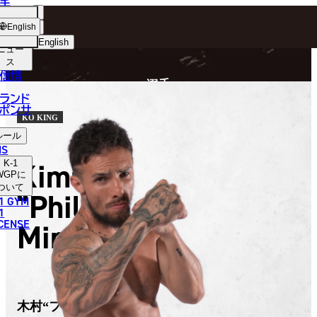
手
FIGHTER
ショッ
English
プ
English
ニュー
ス
日本語
P
信情
選手
English
ランド
ポンサ
한국어
KO KING
ルール
中文（简体）
NS
Kimura
K-1
中文（繁體）
WGP
に
ついて
“Philip”
1 GYM
ไทย
1
ICENSE
Minoru
العربية
木村“フィリップ”ミノル