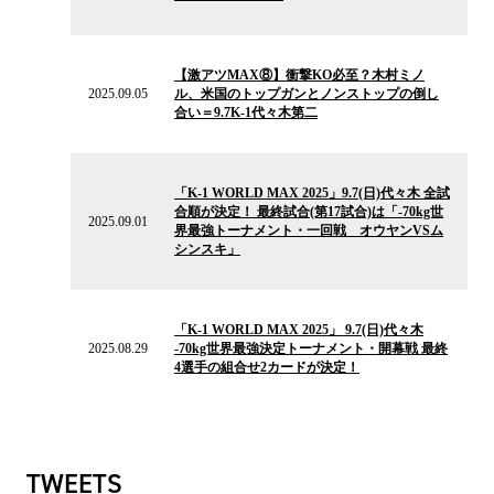
ス
2025.09.05
の
【激アツMAX⑧】衝撃KO必至？木村ミノ
ニ
2025.09.05
ル、米国のトップガンとノンストップの倒し
ュ
合い＝9.7K-1代々木第二
ー
ス
2025.09.01
の
「K-1 WORLD MAX 2025」9.7(日)代々木 全試
ニ
合順が決定！ 最終試合(第17試合)は「-70kg世
ュ
2025.09.01
界最強トーナメント・一回戦 オウヤンVSム
ー
シンスキ」
ス
2025.08.29
の
「K-1 WORLD MAX 2025」 9.7(日)代々木
ニ
2025.08.29
-70kg世界最強決定トーナメント・開幕戦 最終
ュ
4選手の組合せ2カードが決定！
ー
ス
TWEETS