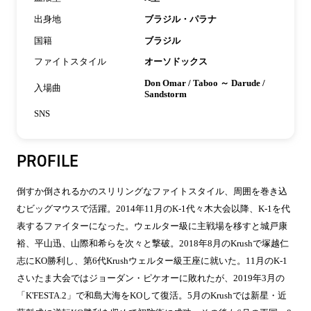
出身地
ブラジル・パラナ
国籍
ブラジル
ファイトスタイル
オーソドックス
Don Omar / Taboo ～ Darude /
入場曲
Sandstorm
SNS
PROFILE
倒すか倒されるかのスリリングなファイトスタイル、周囲を巻き込
むビッグマウスで活躍。2014年11月のK-1代々木大会以降、K-1を代
表するファイターになった。ウェルター級に主戦場を移すと城戸康
裕、平山迅、山際和希らを次々と撃破。2018年8月のKrushで塚越仁
志にKO勝利し、第6代Krushウェルター級王座に就いた。11月のK-1
さいたま大会ではジョーダン・ピケオーに敗れたが、2019年3月の
「K'FESTA.2」で和島大海をKOして復活。5月のKrushでは新星・近