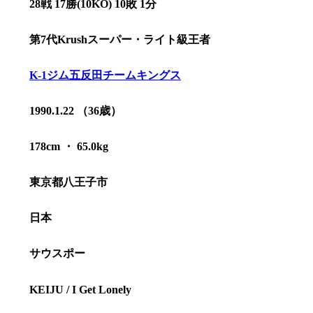
28戦 17勝(10KO) 10敗 1分
第7代Krushスーパー・ライト級王者
K-1ジム五反田チームキングス
1990.1.22 （36歳）
178cm ・ 65.0kg
東京都八王子市
日本
総合トップ
K-1 WGP
Krush
サウスポー
Krush-EX
K-1
アマチュ
K-1
甲子園・
KEIJU / I Get Lonely
K-1 AWAR
K-