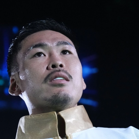
試合日程
試合結果
チケット
グッズ
全て
イベント
トピックス
メディア
チケット・グッズ
読みもの
コラム