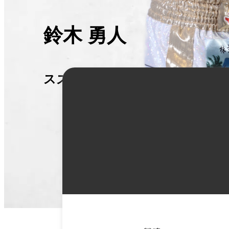
鈴木 勇人
スズキ ハヤト
詳
細
情
報