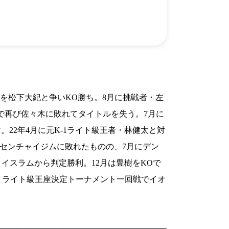
）
Facebook(JP)
チケッ
X(En)
）
Instagram(EN)
ポスタ
Youtube(EN)
Podcast(EN)
真）
weibo(CH)
画）
Official site(EN)
-1ジ
ァンクラ
級王座を松下大紀と争いKO勝ち。8月に挑戦者・左
K-1 WGP
とは
■ ガールズ
戦で再び佐々木に敗れてタイトルを失う。7月に
K-
ガール
1
ズ
。22年4月に元K-1ライト級王者・林健太と対
公式ルー
Kセンチャイジムに敗れたものの、7月にデン
イスラムから判定勝利。12月は豊樹をKOで
パー・ライト級王座決定トーナメント一回戦でイオ