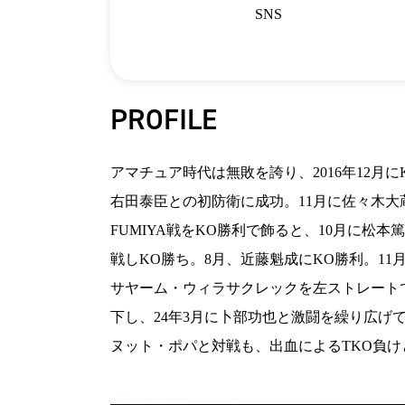
SNS
PROFILE
アマチュア時代は無敗を誇り、2016年12月に
右田泰臣との初防衛に成功。11月に佐々木大蔵
FUMIYA戦をKO勝利で飾ると、10月に松本
戦しKO勝ち。8月、近藤魁成にKO勝利。1
サヤーム・ウィラサクレックを左ストレートで
下し、24年3月に卜部功也と激闘を繰り広げて
ヌット・ポパと対戦も、出血によるTKO負けとな