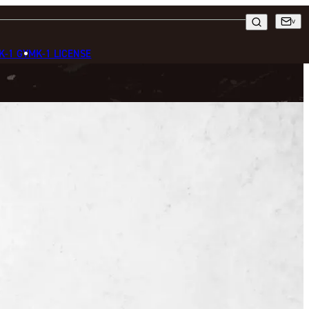
K-1 GYM
K-1 LICENSE