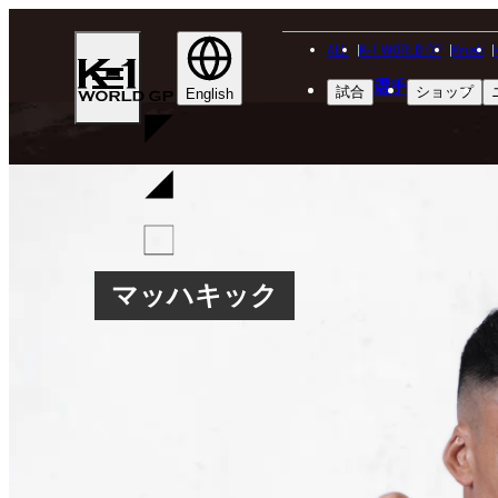
ALL
K-1 WORLD GP
Krush
K-
選手
試合
ショップ
1
English
WGP
マッハキック