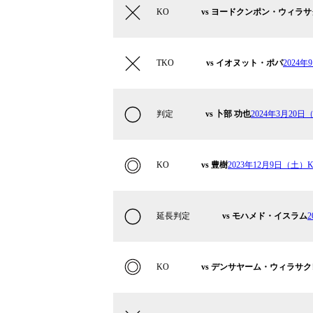
KO
vs ヨードクンポン・ウィラ
TKO
vs イオヌット・ポパ
2024年
判定
vs 卜部 功也
2024年3月20日（
KO
vs 豊樹
2023年12月9日（土）K-1
延長判定
vs モハメド・イスラム
2
KO
vs デンサヤーム・ウィラサ