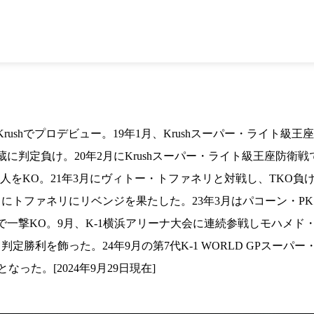
1.SHOP
ズ
K-
（
1.SHOP
ト
ギャラリー（
ー）
ギャラリー（写
ギャラリー（動
K-1
（K
GYM
ム）
K-
（フ
1.CLUB
ブ）
Krushでプロデビュー。19年1月、Krushスーパー・ライト
に判定負け。20年2月にKrushスーパー・ライト級王座防衛
篤人をKO。21年3月にヴィトー・トファネリと対戦し、TKO負け
K-1 WGP
ル
1月にトファネリにリベンジを果たした。23年3月はパコーン・P
一撃KO。9月、K-1横浜アリーナ大会に連続参戦しモハメド・
判定勝利を飾った。24年9月の第7代K-1 WORLD GPスー
った。[2024年9月29日現在]