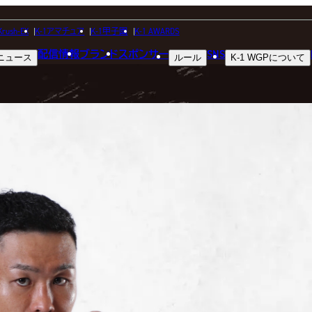
FIGHTER
Krush-EX
K-1アマチュア
K-1甲子園
K-1 AWARDS
配信情報
ブランド
スポンサー
SNS
ニュース
ルール
K-1 WGP
について
選手