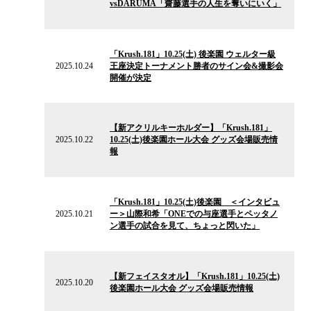
vsDARUMA「齋藤選手の人生を奪いにいく」
2025.10.24
の
「Krush.181」10.25(土) 後楽園 ウェルター級
ニ
2025.10.24
王座決定トーナメント勝者のサイン会&撮影会
ュ
開催が決定
ー
ス
2025.10.22
の
【新アクリルキーホルダー】「Krush.181」
ニ
2025.10.22
10.25(土)後楽園ホール大会 グッズ会場販売情
ュ
報
ー
ス
2025.10.21
の
「Krush.181」10.25(土)後楽園 ＜インタビュ
ニ
2025.10.21
ー＞山際和希「ONEでの与座選手とペッタノ
ュ
ン選手の試合を見て、ちょっと閃いた」
ー
ス
2025.10.20
の
【新フェイスタオル】「Krush.181」10.25(土)
ニ
2025.10.20
後楽園ホール大会 グッズ会場販売情報
ュ
ー