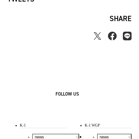
SHARE
FOLLOW US
K-1
K-1 WGP
news
news