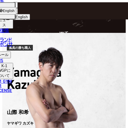
手
FIGHTER
ショッ
English
プ
English
ニュー
ス
日本語
P
信情
選手
English
ランド
ポンサ
한국어
孤高の勝ち職人
ルール
中文（简体）
NS
K-1
Yamagiwa
中文（繁體）
WGP
に
ついて
Kazuki
1 GYM
ไทย
1
ICENSE
العربية
山際 和希
ヤマギワ カズキ