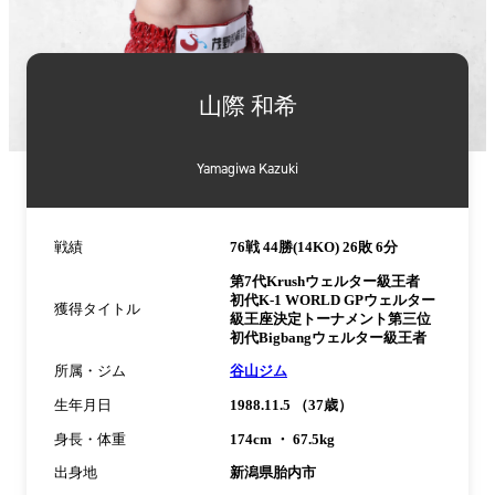
詳
細
山際 和希
情
報
Yamagiwa Kazuki
戦績
76戦 44勝(14KO) 26敗 6分
第7代Krushウェルター級王者
初代K-1 WORLD GPウェルター
獲得タイトル
級王座決定トーナメント第三位
初代Bigbangウェルター級王者
所属・ジム
谷山ジム
生年月日
1988.11.5 （37歳）
身長・体重
174cm ・ 67.5kg
出身地
新潟県胎内市