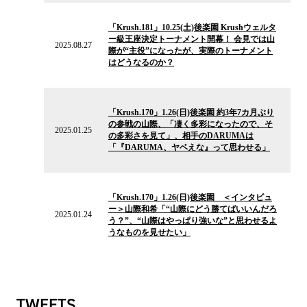
ス
2025.08.27
の
「Krush.181」10.25(土)後楽園 Krushウェルタ
ニ
ー級王座決定トーナメント開幕！ 会見では山
ュ
2025.08.27
際が“主役”になったが、実際のトーナメント
ー
はどうなるのか？
ス
2025.01.25
の
「Krush.170」1.26(日)後楽園 約3年7カ月ぶり
ニ
の参戦の山際、「凄く多彩になったので、そ
ュ
2025.01.25
の多彩さを見て」、相手のDARUMAは
ー
「『DARUMA、ヤベえな』って思わせる」
ス
2025.01.24
の
「Krush.170」1.26(日)後楽園 ＜インタビュ
ニ
ー＞山際和希「“山際にどう勝てばいいんだろ
ュ
2025.01.24
う？”、“山際はやっぱり強いな”と思わせるよ
ー
うなものを見せたい」
ス
TWEETS