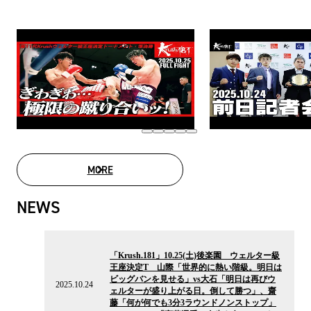
MORE
MOVIE LIST
NEWS
2025.10.24
の
「Krush.181」10.25(土)後楽園 ウェルター級
ニ
王座決定T 山際「世界的に熱い階級。明日は
ュ
ビッグバンを見せる」vs大石「明日は再びウ
ー
2025.10.24
ェルターが盛り上がる日。倒して勝つ」、齋
ス
藤「何が何でも3分3ラウンドノンストップ」