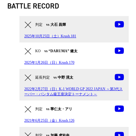
BATTLE RECORD
判定
vs 大石 昌輝
2025年10月25日（土）Krush.181
KO
vs “DARUMA” 健太
2025年1月26日（日）Krush.170
延長判定
vs 中野 滉太
2022年2月27日（日）K-1 WORLD GP 2022 JAPAN ～第3代ス
ーパー・バンタム級王座決定トーナメント～
判定
vs 寧仁太・アリ
2021年6月25日（金）Krush.126
判定
vs 加藤 虎於奈