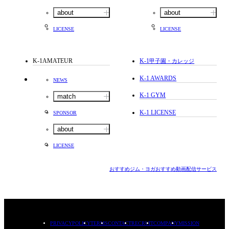
about
about
LICENSE
LICENSE
K-1AMATEUR
K-1
甲子園・カレッジ
K-1 AWARDS
NEWS
K-1 GYM
match
K-1 LICENSE
SPONSOR
about
LICENSE
おすすめジム・ヨガ
おすすめ動画配信サービス
PRIVACYPOLICY
TERMS
CONTACT
RECRUIT
COMPANY
MISSION