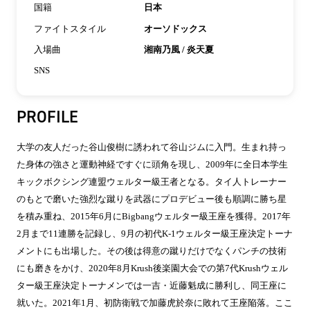
国籍
日本
ファイトスタイル
オーソドックス
入場曲
湘南乃風 / 炎天夏
SNS
PROFILE
大学の友人だった谷山俊樹に誘われて谷山ジムに入門。生まれ持っ
た身体の強さと運動神経ですぐに頭角を現し、2009年に全日本学生
キックボクシング連盟ウェルター級王者となる。タイ人トレーナー
のもとで磨いた強烈な蹴りを武器にプロデビュー後も順調に勝ち星
を積み重ね、2015年6月にBigbangウェルター級王座を獲得。2017年
2月まで11連勝を記録し、9月の初代K-1ウェルター級王座決定トーナ
メントにも出場した。その後は得意の蹴りだけでなくパンチの技術
にも磨きをかけ、2020年8月Krush後楽園大会での第7代Krushウェル
ター級王座決定トーナメンでは一吉・近藤魁成に勝利し、同王座に
就いた。2021年1月、初防衛戦で加藤虎於奈に敗れて王座陥落。ここ